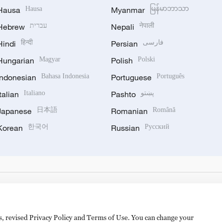
Hausa
Hausa
Myanmar
မြန်မာဘာသာ
Hebrew
עברית
Nepali
नेपाली
Hindi
हिन्दी
Persian
فارسی
Hungarian
Magyar
Polish
Polski
Indonesian
Bahasa Indonesia
Portuguese
Português
Italian
Italiano
Pashto
پښتو
Japanese
日本語
Romanian
Română
Korean
한국어
Russian
Русский
es, revised Privacy Policy and Terms of Use. You can change your