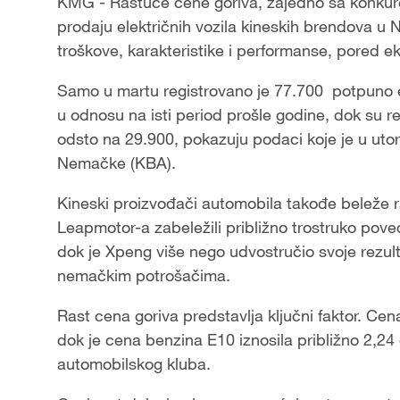
KMG - Rastuće cene goriva, zajedno sa konku
prodaju električnih vozila kineskih brendova u 
troškove, karakteristike i performanse, pored ek
Samo u martu registrovano je 77.700 potpuno ele
u odnosu na isti period prošle godine, dok su reg
odsto na 29.900, pokazuju podaci koje je u uto
Nemačke (KBA).
Kineski proizvođači automobila takođe beleže 
Leapmotor-a zabeležili približno trostruko pove
dok je Xpeng više nego udvostručio svoje rezul
nemačkim potrošačima.
Rast cena goriva predstavlja ključni faktor. Cena
dok je cena benzina E10 iznosila približno 2,
automobilskog kluba.