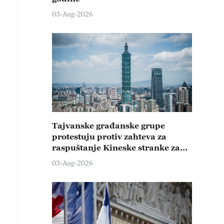
03-Aug-2026
Tajvanske građanske grupe
protestuju protiv zahteva za
raspuštanje Kineske stranke za
promociju ujedinjenja
03-Aug-2026