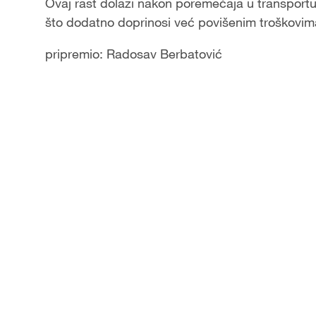
Ovaj rast dolazi nakon poremećaja u transportu
što dodatno doprinosi već povišenim troškovim
pripremio: Radosav Berbatović