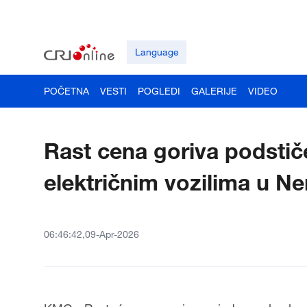
Language
POČETNA
VESTI
POGLEDI
GALERIJE
VIDEO
Rast cena goriva podstič
električnim vozilima u N
06:46:42,09-Apr-2026