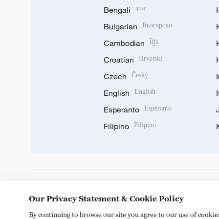
Bengali
বাংলা
Bulgarian
Български
Cambodian
ខ្មែរ
Croatian
Hrvatski
Czech
Český
English
English
Esperanto
Esperanto
Filipino
Filipino
DOWNLOAD OUR APP
Our Privacy Statement & Cookie Policy
By continuing to browse our site you agree to our use of cooki