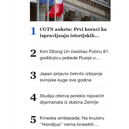
1
CGTN anketa: Prvi koraci ka
ispravljanju istorijskih
nepravdi
2
Kim Džong Un čestitao Putinu 81.
godišnjicu pobede Rusije u
Velikom otadžbinskom ratu
3
Japan prijavio četvrto izbijanje
svinjske kuge ove godine
4
Studija otkriva poreklo najvećih
dijamanata iz dubina Zemlje
5
Kineska ambasada: Na kruzeru
''Hondijus'' nema kineskih