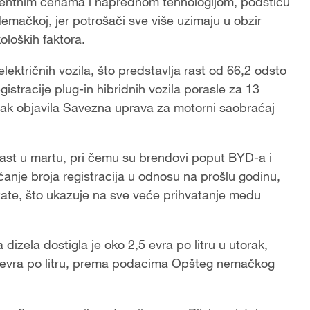
rentnim cenama i naprednom tehnologijom, podstiču
Nemačkoj, jer potrošači sve više uzimaju u obzir
oloških faktora.
ktričnih vozila, što predstavlja rast od 66,2 odsto
istracije plug-in hibridnih vozila porasle za 13
rak objavila Savezna uprava za motorni saobraćaj
rast u martu, pri čemu su brendovi poput BYD-a i
ćanje broja registracija u odnosu na prošlu godinu,
tate, što ukazuje na sve veće prihvatanje među
 dizela dostigla je oko 2,5 evra po litru u utorak,
24 evra po litru, prema podacima Opšteg nemačkog