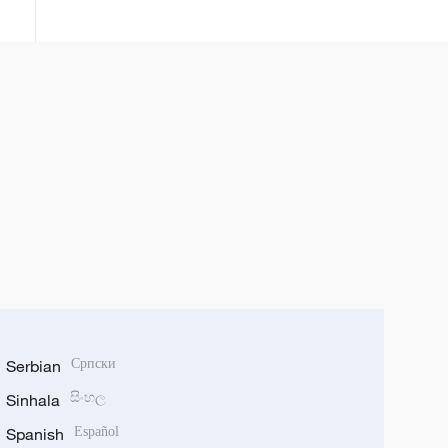
državljana
Serbian
Српски
Sinhala
සිංහල
Spanish
Español