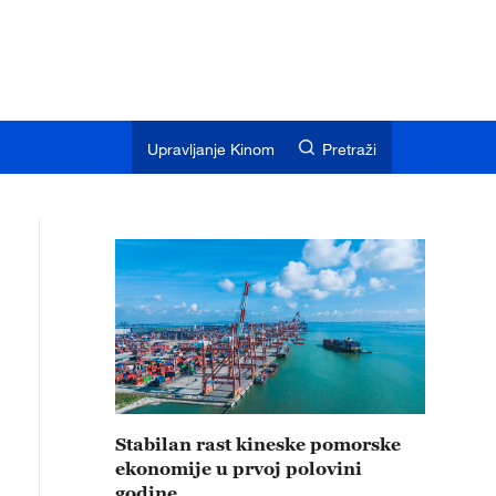
Upravljanje Kinom
Pretraži
Stabilan rast kineske pomorske
ekonomije u prvoj polovini
godine