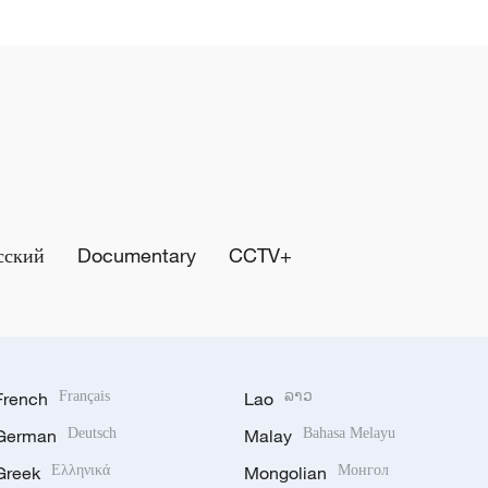
сский
Documentary
CCTV+
French
Français
Lao
ລາວ
German
Deutsch
Malay
Bahasa Melayu
Greek
Ελληνικά
Mongolian
Монгол