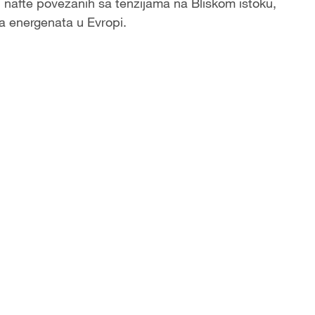
 nafte povezanih sa tenzijama na Bliskom istoku,
a energenata u Evropi.