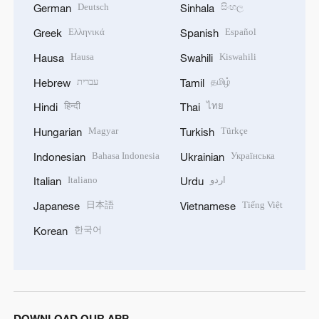
Deutsch
සිංහල
German
Sinhala
Ελληνικά
Español
Greek
Spanish
Hausa
Kiswahili
Hausa
Swahili
עברית
தமிழ்
Hebrew
Tamil
हिन्दी
ไทย
Hindi
Thai
Magyar
Türkçe
Hungarian
Turkish
Bahasa Indonesia
Українська
Indonesian
Ukrainian
Italiano
اردو
Italian
Urdu
日本語
Tiếng Việt
Japanese
Vietnamese
한국어
Korean
DOWNLOAD OUR APP