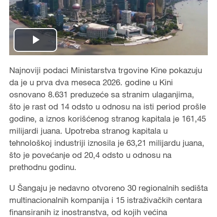
Play
Video
Najnoviji podaci Ministarstva trgovine Kine pokazuju
da je u prva dva meseca 2026. godine u Kini
osnovano 8.631 preduzeće sa stranim ulaganjima,
što je rast od 14 odsto u odnosu na isti period prošle
godine, a iznos korišćenog stranog kapitala je 161,45
milijardi juana. Upotreba stranog kapitala u
tehnološkoj industriji iznosila je 63,21 milijardu juana,
što je povećanje od 20,4 odsto u odnosu na
prethodnu godinu.
U Šangaju je nedavno otvoreno 30 regionalnih sedišta
multinacionalnih kompanija i 15 istraživačkih centara
finansiranih iz inostranstva, od kojih većina