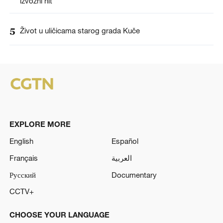
izvozni hit
5
Život u uličicama starog grada Kuče
EXPLORE MORE
English
Español
Français
العربية
Русский
Documentary
CCTV+
CHOOSE YOUR LANGUAGE