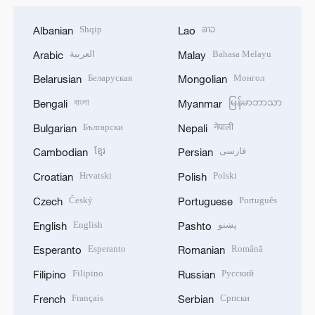
Shqip
ລາວ
Albanian
Lao
العربية
Bahasa Melayu
Arabic
Malay
Беларуская
Монгол
Belarusian
Mongolian
বাংলা
မြန်မာဘာသာ
Bengali
Myanmar
Български
नेपाली
Bulgarian
Nepali
ខ្មែរ
فارسی
Cambodian
Persian
Hrvatski
Polski
Croatian
Polish
Český
Português
Czech
Portuguese
English
پښتو
English
Pashto
Esperanto
Română
Esperanto
Romanian
Filipino
Русский
Filipino
Russian
Français
Српски
French
Serbian