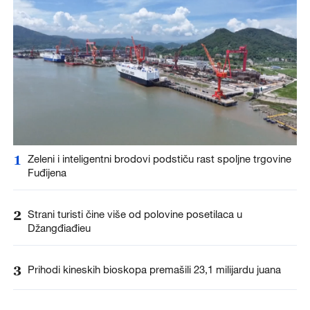
1
Zeleni i inteligentni brodovi podstiču rast spoljne trgovine
Fuđijena
2
Strani turisti čine više od polovine posetilaca u
Džangđiađieu
3
Prihodi kineskih bioskopa premašili 23,1 milijardu juana