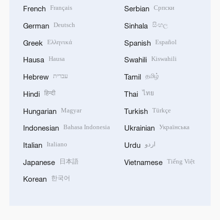
Français
Српски
French
Serbian
Deutsch
සිංහල
German
Sinhala
Ελληνικά
Español
Greek
Spanish
Hausa
Kiswahili
Hausa
Swahili
עברית
தமிழ்
Hebrew
Tamil
हिन्दी
ไทย
Hindi
Thai
Magyar
Türkçe
Hungarian
Turkish
Bahasa Indonesia
Українська
Indonesian
Ukrainian
Italiano
اردو
Italian
Urdu
日本語
Tiếng Việt
Japanese
Vietnamese
한국어
Korean