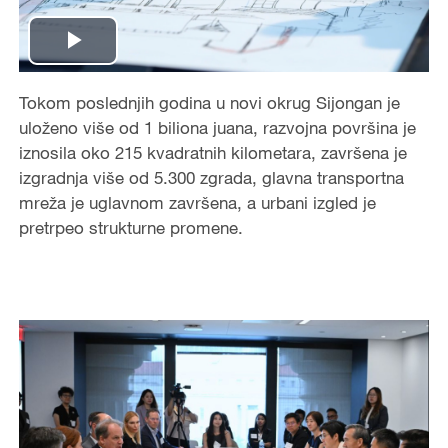
Play
Video
Tokom poslednjih godina u novi okrug Sijongan je
uloženo više od 1 biliona juana, razvojna površina je
iznosila oko 215 kvadratnih kilometara, završena je
izgradnja više od 5.300 zgrada, glavna transportna
mreža je uglavnom završena, a urbani izgled je
pretrpeo strukturne promene.