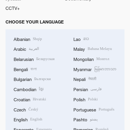
CCTV+
CHOOSE YOUR LANGUAGE
Shqip
ລາວ
Albanian
Lao
العربية
Bahasa Melayu
Arabic
Malay
Беларуская
Монгол
Belarusian
Mongolian
বাংলা
မြန်မာဘာသာ
Bengali
Myanmar
Български
नेपाली
Bulgarian
Nepali
ខ្មែរ
فارسی
Cambodian
Persian
Hrvatski
Polski
Croatian
Polish
Český
Português
Czech
Portuguese
English
پښتو
English
Pashto
Esperanto
Română
Esperanto
Romanian