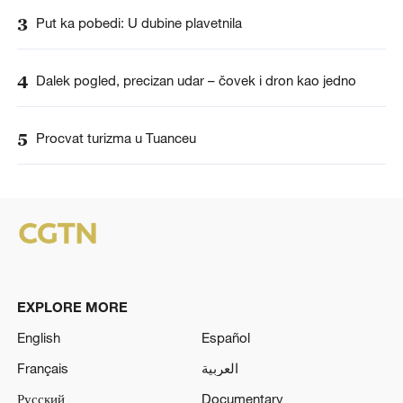
3
Put ka pobedi: U dubine plavetnila
4
Dalek pogled, precizan udar – čovek i dron kao jedno
5
Procvat turizma u Tuanceu
EXPLORE MORE
English
Español
Français
العربية
Русский
Documentary