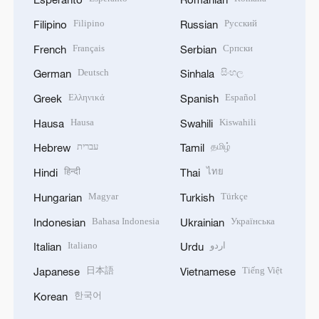
Filipino
Русский
Filipino
Russian
Français
Српски
French
Serbian
Deutsch
සිංහල
German
Sinhala
Ελληνικά
Español
Greek
Spanish
Hausa
Kiswahili
Hausa
Swahili
עברית
தமிழ்
Hebrew
Tamil
हिन्दी
ไทย
Hindi
Thai
Magyar
Türkçe
Hungarian
Turkish
Bahasa Indonesia
Українська
Indonesian
Ukrainian
Italiano
اردو
Italian
Urdu
日本語
Tiếng Việt
Japanese
Vietnamese
한국어
Korean