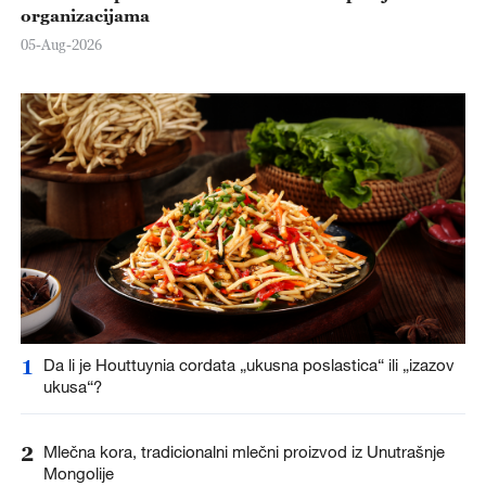
organizacijama
05-Aug-2026
1
Da li je Houttuynia cordata „ukusna poslastica“ ili „izazov
ukusa“?
2
Mlečna kora, tradicionalni mlečni proizvod iz Unutrašnje
Mongolije