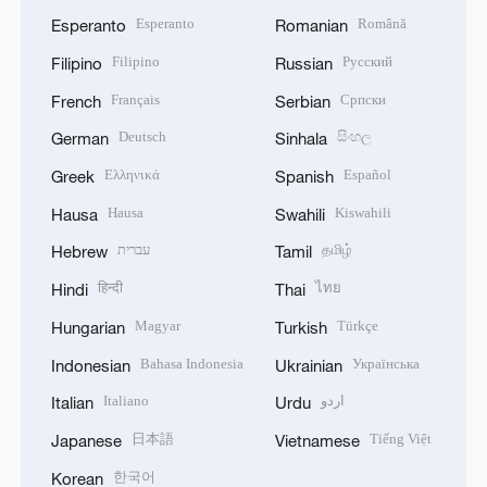
Esperanto
Română
Esperanto
Romanian
Filipino
Русский
Filipino
Russian
Français
Српски
French
Serbian
Deutsch
සිංහල
German
Sinhala
Ελληνικά
Español
Greek
Spanish
Hausa
Kiswahili
Hausa
Swahili
עברית
தமிழ்
Hebrew
Tamil
हिन्दी
ไทย
Hindi
Thai
Magyar
Türkçe
Hungarian
Turkish
Bahasa Indonesia
Українська
Indonesian
Ukrainian
Italiano
اردو
Italian
Urdu
日本語
Tiếng Việt
Japanese
Vietnamese
한국어
Korean