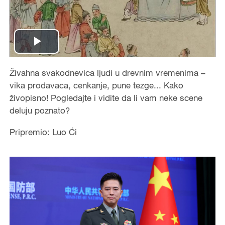
Play
Video
Živahna svakodnevica ljudi u drevnim vremenima –
vika prodavaca, cenkanje, pune tezge... Kako
živopisno! Pogledajte i vidite da li vam neke scene
deluju poznato?
Pripremio: Luo Ći