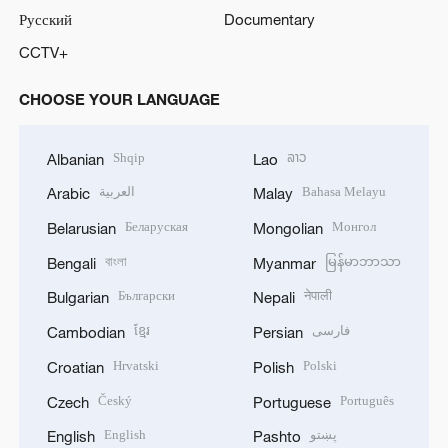
Русский
Documentary
CCTV+
CHOOSE YOUR LANGUAGE
Shqip
ລາວ
Albanian
Lao
العربية
Bahasa Melayu
Arabic
Malay
Беларуская
Монгол
Belarusian
Mongolian
বাংলা
မြန်မာဘာသာ
Bengali
Myanmar
Български
नेपाली
Bulgarian
Nepali
ខ្មែរ
فارسی
Cambodian
Persian
Hrvatski
Polski
Croatian
Polish
Český
Português
Czech
Portuguese
English
پښتو
English
Pashto