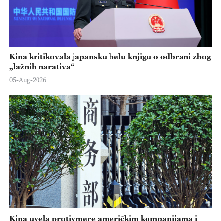
Kina kritikovala japansku belu knjigu o odbrani zbog
„lažnih narativa“
05-Aug-2026
Kina uvela protivmere američkim kompanijama i