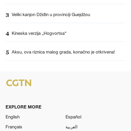
3
Veliki kanjon Džiđin u provinciji Guejdžou
4
Kineska verzija „Hogvortsa“
5
Aksu, ova riznica malog grada, konačno je otkrivena!
EXPLORE MORE
English
Español
Français
العربية