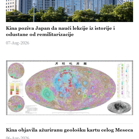
Kina poziva Japan da nauči lekcije iz istorije i
odustane od remilitarizacije
07-Aug-2026
Kina objavila ažuriranu geološku kartu celog Meseca
06-Aug-2026