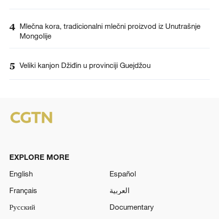
4
Mlečna kora, tradicionalni mlečni proizvod iz Unutrašnje
Mongolije
5
Veliki kanjon Džiđin u provinciji Guejdžou
EXPLORE MORE
English
Español
Français
العربية
Русский
Documentary