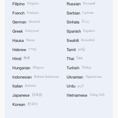
Filipino
Русский
Filipino
Russian
Français
Српски
French
Serbian
Deutsch
සිංහල
German
Sinhala
Ελληνικά
Español
Greek
Spanish
Hausa
Kiswahili
Hausa
Swahili
עברית
தமிழ்
Hebrew
Tamil
हिन्दी
ไทย
Hindi
Thai
Magyar
Türkçe
Hungarian
Turkish
Bahasa Indonesia
Українська
Indonesian
Ukrainian
Italiano
اردو
Italian
Urdu
日本語
Tiếng Việt
Japanese
Vietnamese
한국어
Korean