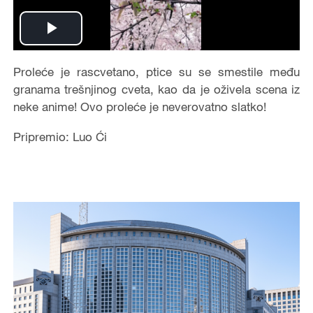
Play
Video
Proleće je rascvetano, ptice su se smestile među
granama trešnjinog cveta, kao da je oživela scena iz
neke anime! Ovo proleće je neverovatno slatko!
Pripremio: Luo Ći