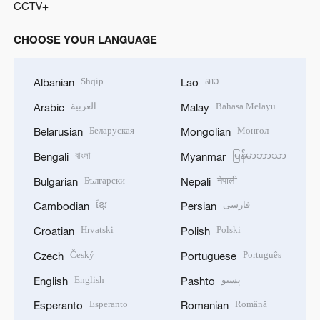
CCTV+
CHOOSE YOUR LANGUAGE
Shqip
ລາວ
Albanian
Lao
العربية
Bahasa Melayu
Arabic
Malay
Беларуская
Монгол
Belarusian
Mongolian
বাংলা
မြန်မာဘာသာ
Bengali
Myanmar
Български
नेपाली
Bulgarian
Nepali
ខ្មែរ
فارسی
Cambodian
Persian
Hrvatski
Polski
Croatian
Polish
Český
Português
Czech
Portuguese
English
پښتو
English
Pashto
Esperanto
Română
Esperanto
Romanian