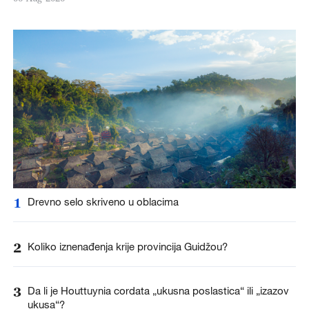
1
Drevno selo skriveno u oblacima
2
Koliko iznenađenja krije provincija Guidžou?
3
Da li je Houttuynia cordata „ukusna poslastica“ ili „izazov
ukusa“?