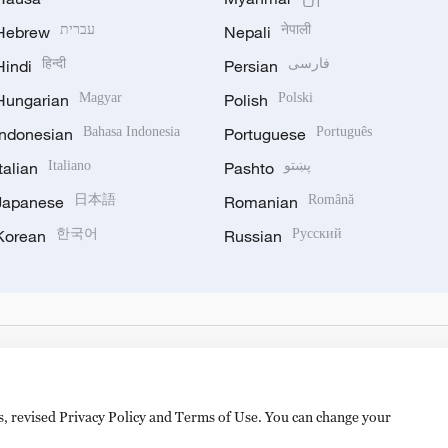
Hebrew
עברית
Nepali
नेपाली
Hindi
हिन्दी
Persian
فارسی
Hungarian
Magyar
Polish
Polski
Indonesian
Bahasa Indonesia
Portuguese
Português
Italian
Italiano
Pashto
پښتو
Japanese
日本語
Romanian
Română
Korean
한국어
Russian
Русский
es, revised Privacy Policy and Terms of Use. You can change your