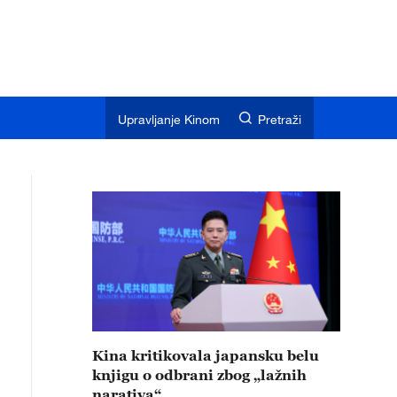
Upravljanje Kinom
Pretraži
Kina kritikovala japansku belu
knjigu o odbrani zbog „lažnih
narativa“