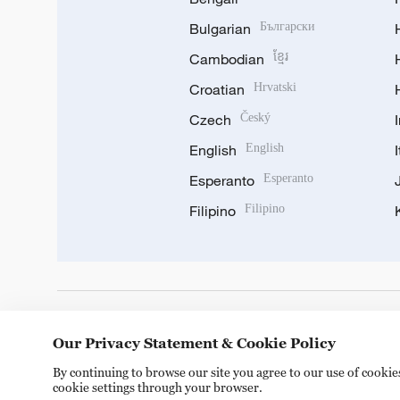
Bulgarian
Български
Cambodian
ខ្មែរ
Croatian
Hrvatski
Czech
Český
English
English
Esperanto
Esperanto
Filipino
Filipino
DOWNLOAD OUR APP
Our Privacy Statement & Cookie Policy
By continuing to browse our site you agree to our use of cooki
cookie settings through your browser.