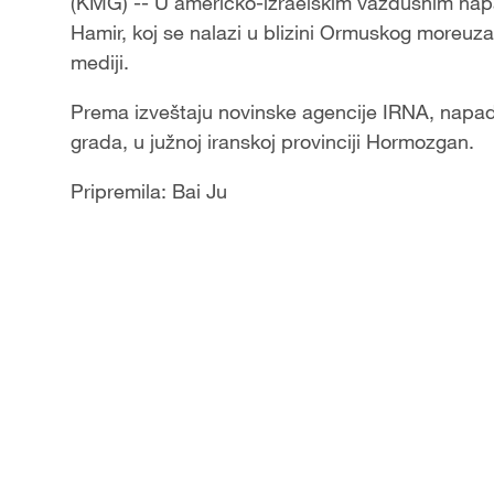
(KMG) -- U američko-izraelskim vazdušnim napad
Hamir, koj se nalazi u blizini Ormuskog moreuza, 
mediji.
Prema izveštaju novinske agencije IRNA, napadn
grada, u južnoj iranskoj provinciji Hormozgan.
Pripremila: Bai Ju