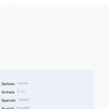
Seute.
Serbian
Српски
Sinhala
සිංහල
Spanish
Español
Swahili
Kiswahili