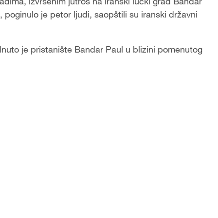
ima, izvršenim jutros na iranski lučki grad Bandar
poginulo je petor ljudi, saopštili su iranski državni
uto je pristanište Bandar Paul u blizini pomenutog