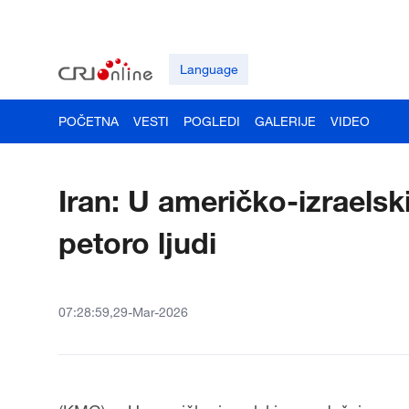
Language
POČETNA
VESTI
POGLEDI
GALERIJE
VIDEO
Iran: U američko-izraels
petoro ljudi
07:28:59,29-Mar-2026