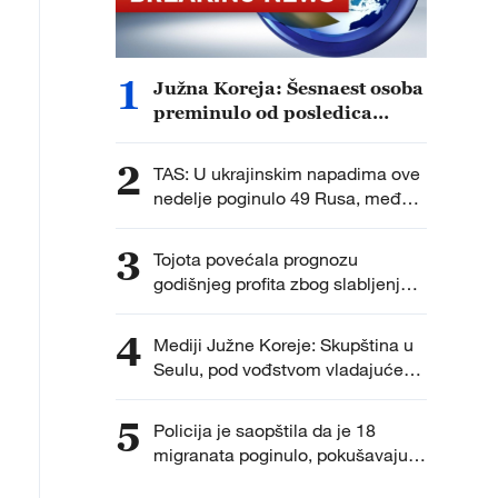
1
Južna Koreja: Šesnaest osoba
preminulo od posledica
velikih vrućina ovog leta.
2
TAS: U ukrajinskim napadima ove
nedelje poginulo 49 Rusa, među
njima četvoro dece.
3
Tojota povećala prognozu
godišnjeg profita zbog slabljenja
jena.
4
Mediji Južne Koreje: Skupština u
Seulu, pod vođstvom vladajuće
partije, razmatra Predlog zakona o
potpunom ukidanju ovlašćenja
5
Policija je saopštila da je 18
prokurora za sprovođenje
migranata poginulo, pokušavajući
dodatnih istraga.
da pređu iz Maroka do španske