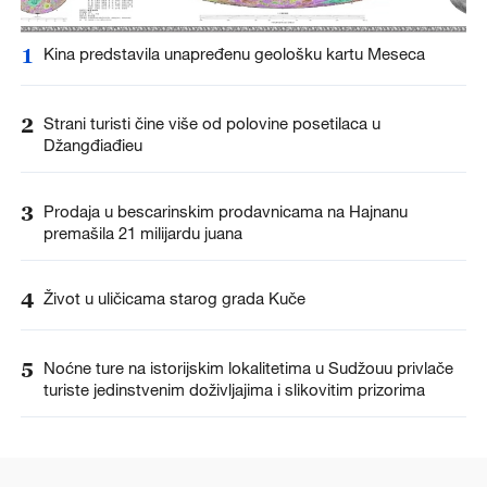
1
Kina predstavila unapređenu geološku kartu Meseca
2
Strani turisti čine više od polovine posetilaca u
Džangđiađieu
3
Prodaja u bescarinskim prodavnicama na Hajnanu
premašila 21 milijardu juana
4
Život u uličicama starog grada Kuče
5
Noćne ture na istorijskim lokalitetima u Sudžouu privlače
turiste jedinstvenim doživljajima i slikovitim prizorima