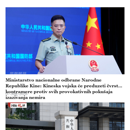
Ministarstvo nacionalne odbrane Narodne
Republike Kine: Kineska vojska će preduzeti čvrste
kontramere protiv svih provokativnih pokušaja
07-Aug-2026
izazivanja nemira