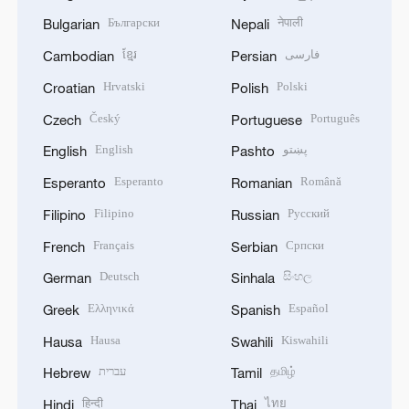
Български
नेपाली
Bulgarian
Nepali
ខ្មែរ
فارسی
Cambodian
Persian
Hrvatski
Polski
Croatian
Polish
Český
Português
Czech
Portuguese
English
پښتو
English
Pashto
Esperanto
Română
Esperanto
Romanian
Filipino
Русский
Filipino
Russian
Français
Српски
French
Serbian
Deutsch
සිංහල
German
Sinhala
Ελληνικά
Español
Greek
Spanish
Hausa
Kiswahili
Hausa
Swahili
עברית
தமிழ்
Hebrew
Tamil
हिन्दी
ไทย
Hindi
Thai