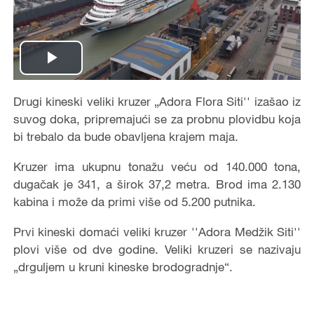
Play
Video
Drugi kineski veliki kruzer „Adora Flora Siti'' izašao iz
suvog doka, pripremajući se za probnu plovidbu koja
bi trebalo da bude obavljena krajem maja.
Kruzer ima ukupnu tonažu veću od 140.000 tona,
dugačak je 341, a širok 37,2 metra. Brod ima 2.130
kabina i može da primi više od 5.200 putnika.
Prvi kineski domaći veliki kruzer ''Adora Medžik Siti''
plovi više od dve godine. Veliki kruzeri se nazivaju
„drguljem u kruni kineske brodogradnje“.