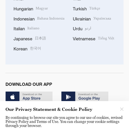
Magyar
Türkçe
Hungarian
Turkish
Bahasa Indonesia
Українська
Indonesian
Ukrainian
Italiano
اردو
Italian
Urdu
日本語
Tiếng Việt
Japanese
Vietnamese
한국어
Korean
DOWNLOAD OUR APP
Our Privacy Statement & Cookie Policy
By continuing to browse our site you agree to our use of cookies, revised
Privacy Policy and Terms of Use. You can change your cookie settings
through your browser.
© China Radio International.CRI. All Rights Reserved. 16A