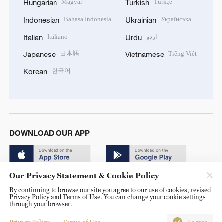
Magyar
Türkçe
Hungarian
Turkish
Bahasa Indonesia
Українська
Indonesian
Ukrainian
Italiano
اردو
Italian
Urdu
日本語
Tiếng Việt
Japanese
Vietnamese
한국어
Korean
DOWNLOAD OUR APP
Our Privacy Statement & Cookie Policy
By continuing to browse our site you agree to our use of cookies, revised
Privacy Policy and Terms of Use. You can change your cookie settings
through your browser.
© China Radio International.CRI. All Rights Reserved. 16A
Shijingshan Road, Beijing, China. 100040
Privacy Policy
Terms of Use
I agree