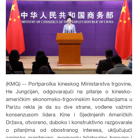
(KMG) -- Portparolka kineskog Ministarstva trgovine,
He Jungćijen, odgovarajući na pitanje o kinesko-
američkim ekonomsko-trgovinskim konsultacijama u
Parizu rekla je da su dve strane, vođene važnim
konsenzusom lidera Kine i Sjedinjenih Američkih
Država, otvoreno, duboko i konstruktivno razgovarale
o pitanjima od obostranog interesa, uključujući
carinske aranžmane, promociju bilateralne trgovine i