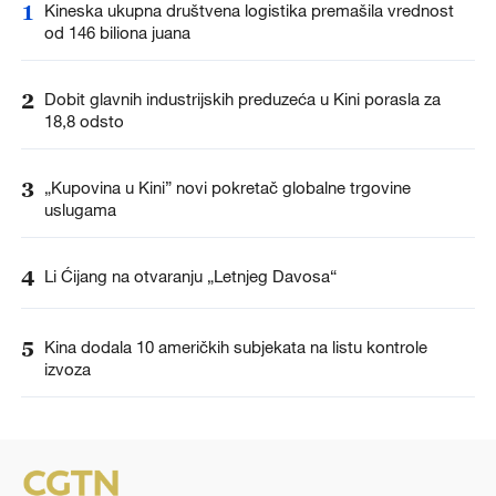
1
Kineska ukupna društvena logistika premašila vrednost
od 146 biliona juana
2
Dobit glavnih industrijskih preduzeća u Kini porasla za
18,8 odsto
3
„Kupovina u Kini” novi pokretač globalne trgovine
uslugama
4
Li Ćijang na otvaranju „Letnjeg Davosa“
5
Kina dodala 10 američkih subjekata na listu kontrole
izvoza