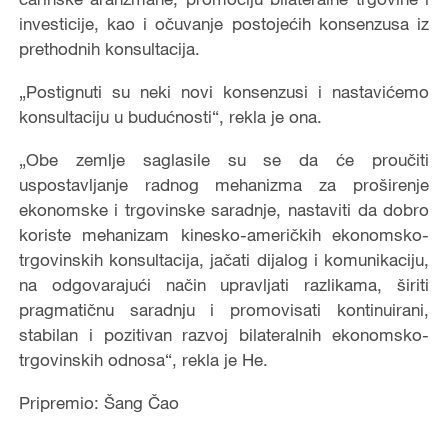
investicije, kao i očuvanje postojećih konsenzusa iz
prethodnih konsultacija.
„Postignuti su neki novi konsenzusi i nastavićemo
konsultaciju u budućnosti“, rekla je ona.
„Obe zemlje saglasile su se da će proučiti
uspostavljanje radnog mehanizma za proširenje
ekonomske i trgovinske saradnje, nastaviti da dobro
koriste mehanizam kinesko-američkih ekonomsko-
trgovinskih konsultacija, jačati dijalog i komunikaciju,
na odgovarajući način upravljati razlikama, širiti
pragmatičnu saradnju i promovisati kontinuirani,
stabilan i pozitivan razvoj bilateralnih ekonomsko-
trgovinskih odnosa“, rekla je He.
Pripremio: Šang Čao