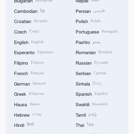
Български
नेपाली
Bulgarian
Nepali
ខ្មែរ
فارسی
Cambodian
Persian
Hrvatski
Polski
Croatian
Polish
Český
Português
Czech
Portuguese
English
پښتو
English
Pashto
Esperanto
Română
Esperanto
Romanian
Filipino
Русский
Filipino
Russian
Français
Српски
French
Serbian
Deutsch
සිංහල
German
Sinhala
Ελληνικά
Español
Greek
Spanish
Hausa
Kiswahili
Hausa
Swahili
עברית
தமிழ்
Hebrew
Tamil
हिन्दी
ไทย
Hindi
Thai