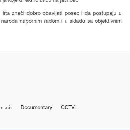
u šta znači dobro obavljati posao i da postupaju u
be naroda napornim radom i u skladu sa objektivnim
сский
Documentary
CCTV+