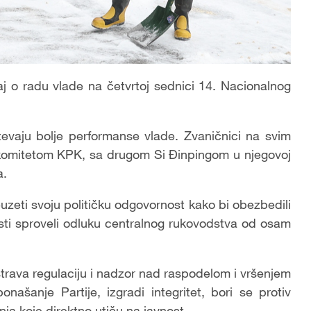
aj o radu vlade na četvrtoj sednici 14. Nacionalnog
htevaju bolje performanse vlade. Zvaničnici na svim
 komitetom KPK, sa drugom Si Đinpingom u njegovoj
a.
euzeti svoju političku odgovornost kako bi obezbedili
ti sproveli odluku centralnog rukovodstva od osam
štrava regulaciju i nadzor nad raspodelom i vršenjem
našanje Partije, izgradi integritet, bori se protiv
ja koje direktno utiču na javnost.