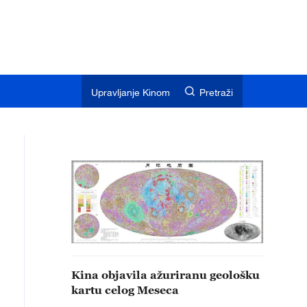
Upravljanje Kinom
Pretraži
Kina objavila ažuriranu geološku
kartu celog Meseca