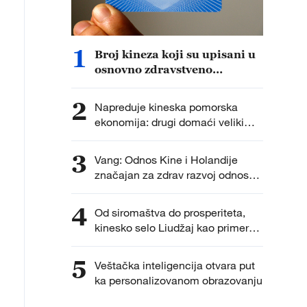
1
Broj kineza koji su upisani u
osnovno zdravstveno
osiguranje premašio 1,33
milijarde u 2025. godini
2
Napreduje kineska pomorska
ekonomija: drugi domaći veliki
kruzer u ključnom testiranju
3
Vang: Odnos Kine i Holandije
značajan za zdrav razvoj odnosa
sa EU
4
Od siromaštva do prosperiteta,
kinesko selo Liudžaj kao primer
razvoja
5
Veštačka inteligencija otvara put
ka personalizovanom obrazovanju