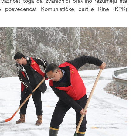
e važnost toga da zvaničnici pravilno razumeju šta
e posvećenost Komunističke partije Kine (KPK)