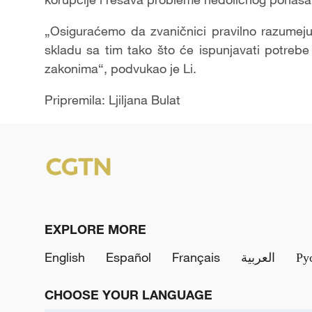
„Osiguraćemo da zvaničnici pravilno razumej
skladu sa tim tako što će ispunjavati potre
zakonima“, podvukao je Li.
Pripremila: Ljiljana Bulat
EXPLORE MORE
English
Español
Français
العربية
Ру
CHOOSE YOUR LANGUAGE