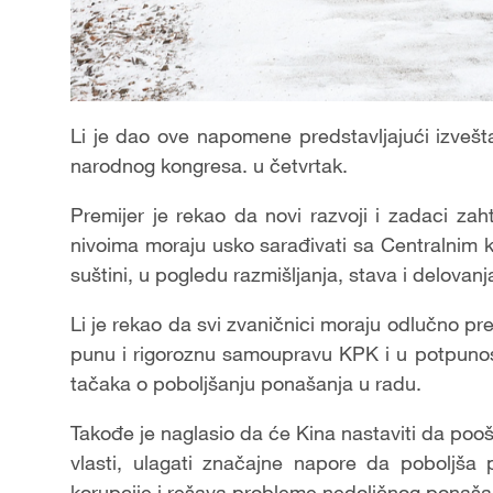
Li je dao ove napomene predstavljajući izvešt
narodnog kongresa. u četvrtak.
Premijer je rekao da novi razvoji i zadaci za
nivoima moraju usko sarađivati sa Centralnim
suštini, u pogledu razmišljanja, stava i delovanj
Li je rekao da svi zvaničnici moraju odlučno pr
punu i rigoroznu samoupravu KPK i u potpunos
tačaka o poboljšanju ponašanja u radu.
Takođe je naglasio da će Kina nastaviti da poo
vlasti, ulagati značajne napore da poboljša po
korupcije i rešava probleme nedoličnog ponašan