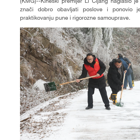
(KMG)--Kineski premijer Li Ćijang naglasio j
znači dobro obavljati poslove i ponovio j
praktikovanju pune i rigorozne samouprave.