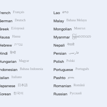
French
Français
Lao
ລາວ
German
Deutsch
Malay
Bahasa Melayu
Greek
Ελληνικά
Mongolian
Монгол
Hausa
Hausa
Myanmar
မြန်မာဘာသာ
Hebrew
עברית
Nepali
नेपाली
Hindi
हिन्दी
Persian
فارسی
Hungarian
Magyar
Polish
Polski
Indonesian
Bahasa Indonesia
Portuguese
Português
Italian
Italiano
Pashto
پښتو
Japanese
日本語
Romanian
Română
Korean
한국어
Russian
Русский