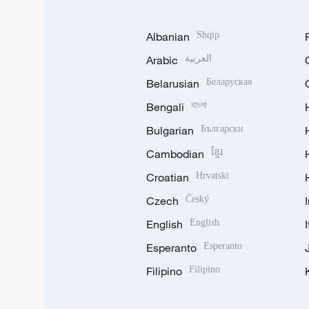
Albanian
Shqip
Arabic
العربية
Belarusian
Беларуская
Bengali
বাংলা
Bulgarian
Български
Cambodian
ខ្មែរ
Croatian
Hrvatski
Czech
Český
English
English
Esperanto
Esperanto
Filipino
Filipino