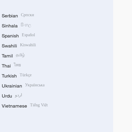
Serbian
Српски
Sinhala
සිංහල
Spanish
Español
Swahili
Kiswahili
Tamil
தமிழ்
Thai
ไทย
Turkish
Türkçe
Ukrainian
Українська
Urdu
اردو
Vietnamese
Tiếng Việt