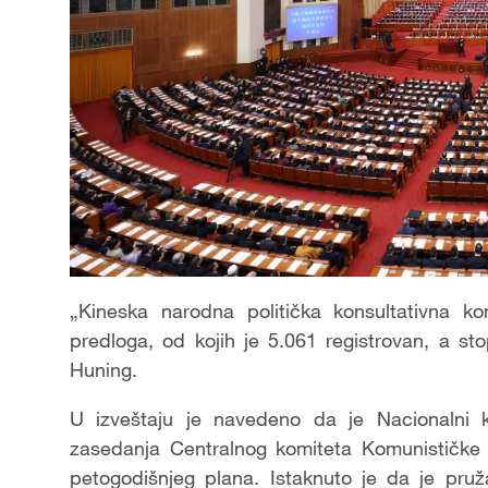
„Kineska narodna politička konsultativna ko
predloga, od kojih je 5.061 registrovan, a st
Huning.
U izveštaju je navedeno da je Nacionalni
zasedanja Centralnog komiteta Komunističke 
petogodišnjeg plana. Istaknuto je da je pru