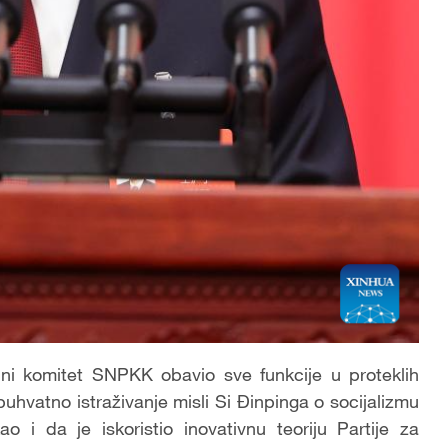
lni komitet SNPKK obavio sve funkcije u proteklih
hvatno istraživanje misli Si Đinpinga o socijalizmu
o i da je iskoristio inovativnu teoriju Partije za