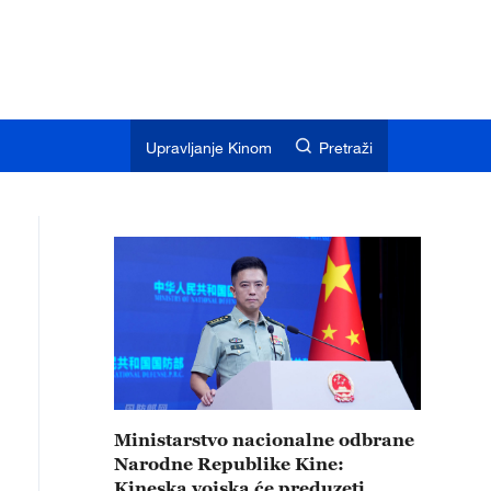
Upravljanje Kinom
Pretraži
Ministarstvo nacionalne odbrane
Narodne Republike Kine:
Kineska vojska će preduzeti