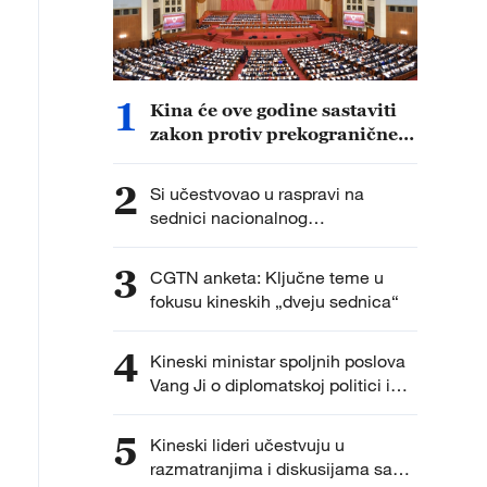
1
Kina će ove godine sastaviti
zakon protiv prekogranične
korupcije
2
Si učestvovao u raspravi na
sednici nacionalnog
zakonodavnog tela
3
CGTN anketa: Ključne teme u
fokusu kineskih „dveju sednica“
4
Kineski ministar spoljnih poslova
Vang Ji o diplomatskoj politici i
spoljnim odnosima
5
Kineski lideri učestvuju u
razmatranjima i diskusijama sa