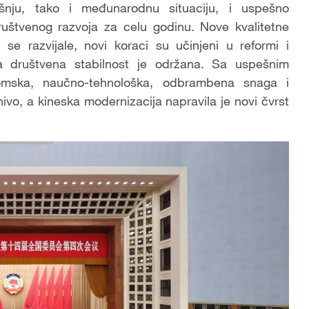
ašnju, tako i međunarodnu situaciju, i uspešno
ruštvenog razvoja za celu godinu. Nove kvalitetne
se razvijale, novi koraci su učinjeni u reformi i
 a društvena stabilnost je održana. Sa uspešnim
omska, naučno-tehnološka, odbrambena snaga i
ivo, a kineska modernizacija napravila je novi čvrst