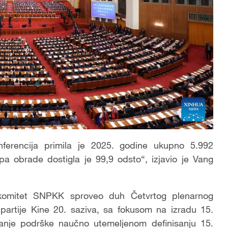
nferencija primila je 2025. godine ukupno 5.992
opa obrade dostigla je 99,9 odsto“, izjavio je Vang
 komitet SNPKK sproveo duh Četvrtog plenarnog
partije Kine 20. saziva, sa fokusom na izradu 15.
žanje podrške naučno utemeljenom definisanju 15.