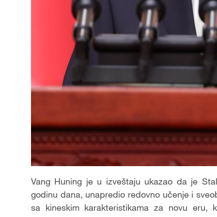
Vang Huning je u izveštaju ukazao da je Sta
godinu dana, unapredio redovno učenje i sveobu
sa kineskim karakteristikama za novu eru, ka