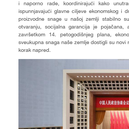
i naporno rade, koordinirajući kako unutr
ispunnjavajući glavne ciljeve ekonomskog i d
proizvodne snage u našoj zemlji stabilno su 
otvaranju, socijalna garancija je pojačana,
završetkom 14. petogodišnjeg plana, ekon
sveukupna snaga naše zemlje dostigli su novi n
korak napred.