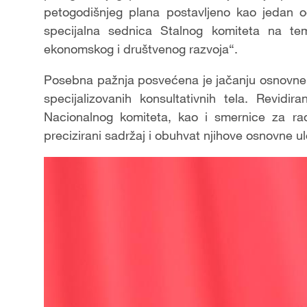
petogodišnjeg plana postavljeno kao jedan o
specijalna sednica Stalnog komiteta na te
ekonomskog i društvenog razvoja“.
Posebna pažnja posvećena je jačanju osnovne u
specijalizovanih konsultativnih tela. Revidir
Nacionalnog komiteta, kao i smernice za rad 
precizirani sadržaj i obuhvat njihove osnovne ul