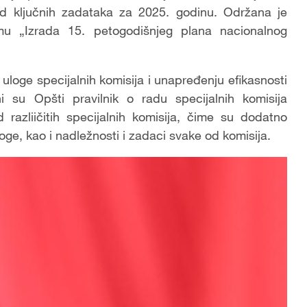
d ključnih zadataka za 2025. godinu. Održana je
mu „Izrada 15. petogodišnjeg plana nacionalnog
loge specijalnih komisija i unapređenju efikasnosti
ani su Opšti pravilnik o radu specijalnih komisija
razliičitih specijalnih komisija, čime su dodatno
oge, kao i nadležnosti i zadaci svake od komisija.