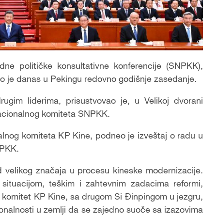
ne političke konsultativne konferencije (SNPKK),
eo je danas u Pekingu redovno godišnje zasedanje.
ugim liderima, prisustvovao je, u Velikoj dvorani
Nacionalnog komiteta SNPKK.
lnog komiteta KP Kine, podneo je izveštaj o radu u
NPKK.
d velikog značaja u procesu kineske modernizacije.
tuacijom, teškim i zahtevnim zadacima reformi,
lni komitet KP Kine, sa drugom Si Đinpingom u jezgru,
cionalnosti u zemlji da se zajedno suoče sa izazovima