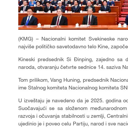
(KMG) – Nacionalni komitet Svekineske narod
najviše političko savetodavno telo Kine, započ
Kineski predsednik Si Đinping, zajedno sa dr
naroda, otvaranju četvrte sednice 14. saziva 
Tom prilikom, Vang Huning, predsednik Naciona
ime Stalnog komiteta Nacionalnog komiteta S
U izveštaju je navedeno da je 2025. godina o
Suočavajući se sa složenom međunarodnom si
razvoja i očuvanja stabilnosti u zemlji, Centra
ujedinio je i poveo celu Partiju, narod i sve na