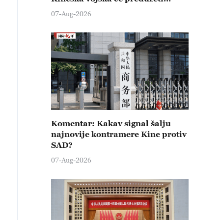
čvrste kontramere protiv svih
07-Aug-2026
provokativnih pokušaja
izazivanja nemira
Komentar: Kakav signal šalju
najnovije kontramere Kine protiv
SAD?
07-Aug-2026