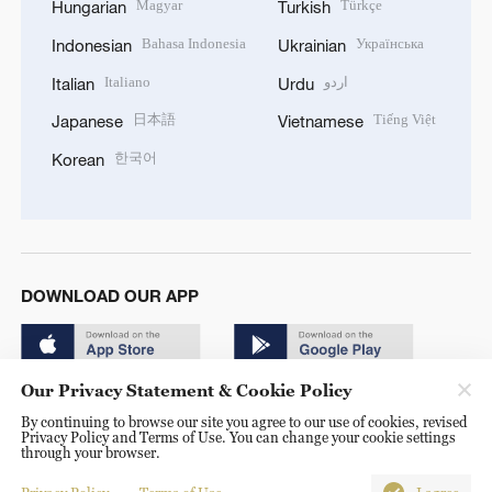
Magyar
Türkçe
Hungarian
Turkish
Bahasa Indonesia
Українська
Indonesian
Ukrainian
Italiano
اردو
Italian
Urdu
日本語
Tiếng Việt
Japanese
Vietnamese
한국어
Korean
DOWNLOAD OUR APP
Our Privacy Statement & Cookie Policy
By continuing to browse our site you agree to our use of cookies, revised
Privacy Policy and Terms of Use. You can change your cookie settings
through your browser.
© China Radio International.CRI. All Rights Reserved. 16A
Shijingshan Road, Beijing, China. 100040