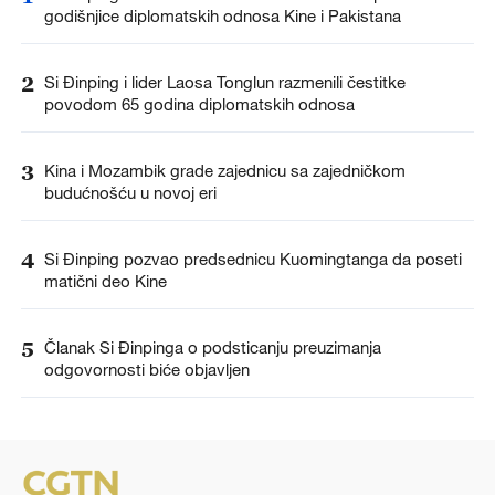
godišnjice diplomatskih odnosa Kine i Pakistana
2
Si Đinping i lider Laosa Tonglun razmenili čestitke
povodom 65 godina diplomatskih odnosa
3
Kina i Mozambik grade zajednicu sa zajedničkom
budućnošću u novoj eri
4
Si Đinping pozvao predsednicu Kuomingtanga da poseti
matični deo Kine
5
Članak Si Đinpinga o podsticanju preuzimanja
odgovornosti biće objavljen