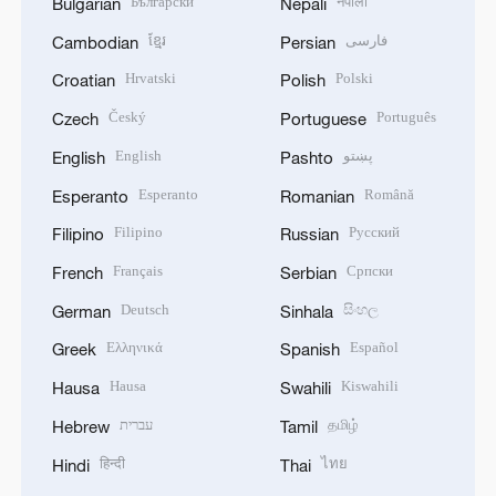
Български
नेपाली
Bulgarian
Nepali
ខ្មែរ
فارسی
Cambodian
Persian
Hrvatski
Polski
Croatian
Polish
Český
Português
Czech
Portuguese
English
پښتو
English
Pashto
Esperanto
Română
Esperanto
Romanian
Filipino
Русский
Filipino
Russian
Français
Српски
French
Serbian
Deutsch
සිංහල
German
Sinhala
Ελληνικά
Español
Greek
Spanish
Hausa
Kiswahili
Hausa
Swahili
עברית
தமிழ்
Hebrew
Tamil
हिन्दी
ไทย
Hindi
Thai