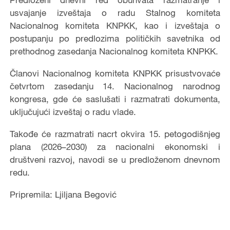
usvajanje izveštaja o radu Stalnog komiteta
Nacionalnog komiteta KNPKK, kao i izveštaja o
postupanju po predlozima političkih savetnika od
prethodnog zasedanja Nacionalnog komiteta KNPKK.
Članovi Nacionalnog komiteta KNPKK prisustvovaće
četvrtom zasedanju 14. Nacionalnog narodnog
kongresa, gde će saslušati i razmatrati dokumenta,
uključujući izveštaj o radu vlade.
Takođe će razmatrati nacrt okvira 15. petogodišnjeg
plana (2026–2030) za nacionalni ekonomski i
društveni razvoj, navodi se u predloženom dnevnom
redu.
Pripremila: Ljiljana Begović