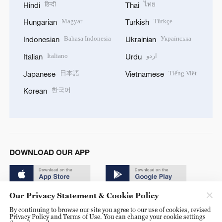
हिन्दी
ไทย
Hindi
Thai
Magyar
Türkçe
Hungarian
Turkish
Bahasa Indonesia
Українська
Indonesian
Ukrainian
Italiano
اردو
Italian
Urdu
日本語
Tiếng Việt
Japanese
Vietnamese
한국어
Korean
DOWNLOAD OUR APP
Our Privacy Statement & Cookie Policy
By continuing to browse our site you agree to our use of cookies, revised
Privacy Policy and Terms of Use. You can change your cookie settings