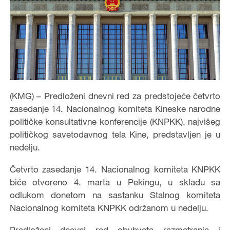
(KMG) – Predloženi dnevni red za predstojeće četvrto
zasedanje 14. Nacionalnog komiteta Kineske narodne
političke konsultativne konferencije (KNPKK), najvišeg
političkog savetodavnog tela Kine, predstavljen je u
nedelju.
Četvrto zasedanje 14. Nacionalnog komiteta KNPKK
biće otvoreno 4. marta u Pekingu, u skladu sa
odlukom donetom na sastanku Stalnog komiteta
Nacionalnog komiteta KNPKK održanom u nedelju.
Predloženi dnevni red obuhvata razmatranje i