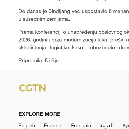
Do danas je Sinđijang već uspostavio 8 meha
u susednim zemljama.
Prema konferenciji o unapređenju poslovnog okr
2026. godini ubrza modernizaciju luka, proširi 
skladištenja i logistike, kako bi obezbedio zdra
Pripremila: Đi Sju
EXPLORE MORE
English
Español
Français
العربية
Ру