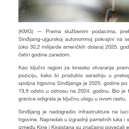
(KMG) — Prema službenim podacima, preko
Sinđijang-ujgurskoj autonomnoj pokrajini na s
(oko 30,2 milijarde američkih dolara) 2025. go
četiri godine zaredom.
Kao ključni region za kinesko otvaranje prem
poziciju, kako bi produbio saradnju u preko
spoljna trgovina Sinđijanga je 2025. godine po p
19,9 odsto u odnosu na 2024. godinu. Bio je t
granice odigrala je ključnu ulogu u ovom rastu.
Sinđijang je nadogradio infrastrukture na luci
trgovine. Napredak u izgradnji pametnih luka i
između Kine i Kirgistana su značajno povećali e