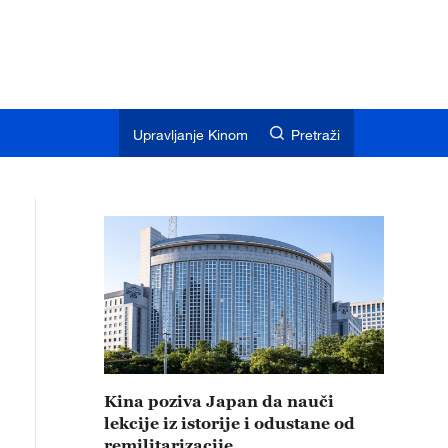
Upravljanje Kinom
Pretraži
Kina poziva Japan da nauči
lekcije iz istorije i odustane od
remilitarizacije