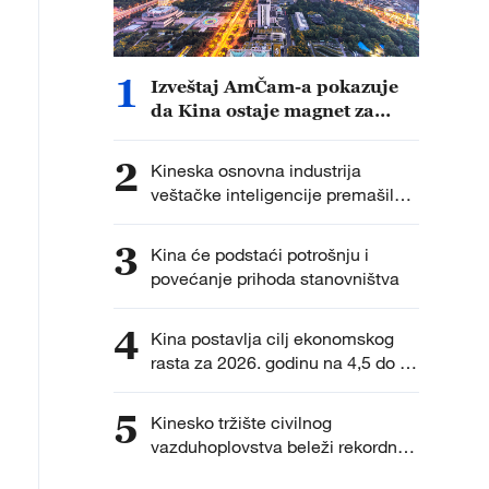
1
Izveštaj AmČam-a pokazuje
da Kina ostaje magnet za
strane investicije
2
Kineska osnovna industrija
veštačke inteligencije premašila
je 1,2 biliona juana u 2025. godini
3
Kina će podstaći potrošnju i
povećanje prihoda stanovništva
4
Kina postavlja cilj ekonomskog
rasta za 2026. godinu na 4,5 do 5
odsto
5
Kinesko tržište civilnog
vazduhoplovstva beleži rekordne
brojeve putnika i tereta u 2025.