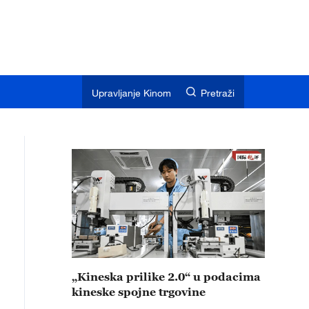
Upravljanje Kinom
Pretraži
„Kineska prilike 2.0“ u podacima
kineske spojne trgovine