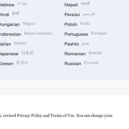
Hebrew
עברית
Nepali
नेपाली
Hindi
हिन्दी
Persian
فارسی
Hungarian
Magyar
Polish
Polski
Indonesian
Bahasa Indonesia
Portuguese
Português
Italian
Italiano
Pashto
پښتو
Japanese
日本語
Romanian
Română
Korean
한국어
Russian
Русский
es, revised Privacy Policy and Terms of Use. You can change your