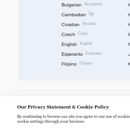
Bulgarian
Български
Cambodian
ខ្មែរ
Croatian
Hrvatski
Czech
Český
English
English
Esperanto
Esperanto
Filipino
Filipino
DOWNLOAD OUR APP
Our Privacy Statement & Cookie Policy
By continuing to browse our site you agree to our use of cooki
cookie settings through your browser.