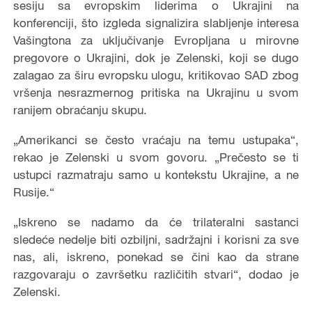
sesiju sa evropskim liderima o Ukrajini na
konferenciji, što izgleda signalizira slabljenje interesa
Vašingtona za uključivanje Evropljana u mirovne
pregovore o Ukrajini, dok je Zelenski, koji se dugo
zalagao za širu evropsku ulogu, kritikovao SAD zbog
vršenja nesrazmernog pritiska na Ukrajinu u svom
ranijem obraćanju skupu.
„Amerikanci se često vraćaju na temu ustupaka“,
rekao je Zelenski u svom govoru. „Prečesto se ti
ustupci razmatraju samo u kontekstu Ukrajine, a ne
Rusije.“
„Iskreno se nadamo da će trilateralni sastanci
sledeće nedelje biti ozbiljni, sadržajni i korisni za sve
nas, ali, iskreno, ponekad se čini kao da strane
razgovaraju o završetku različitih stvari“, dodao je
Zelenski.