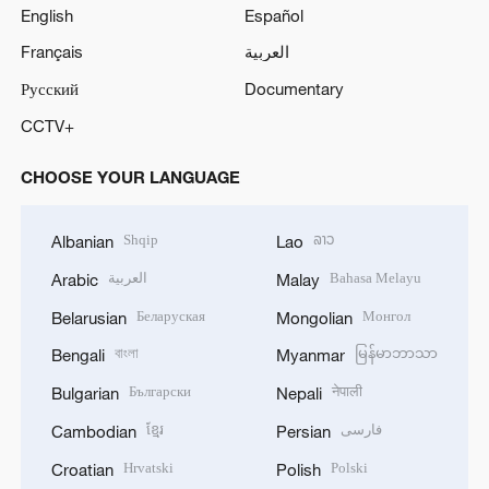
English
Español
Français
العربية
Русский
Documentary
CCTV+
CHOOSE YOUR LANGUAGE
Shqip
ລາວ
Albanian
Lao
العربية
Bahasa Melayu
Arabic
Malay
Беларуская
Монгол
Belarusian
Mongolian
বাংলা
မြန်မာဘာသာ
Bengali
Myanmar
Български
नेपाली
Bulgarian
Nepali
ខ្មែរ
فارسی
Cambodian
Persian
Hrvatski
Polski
Croatian
Polish