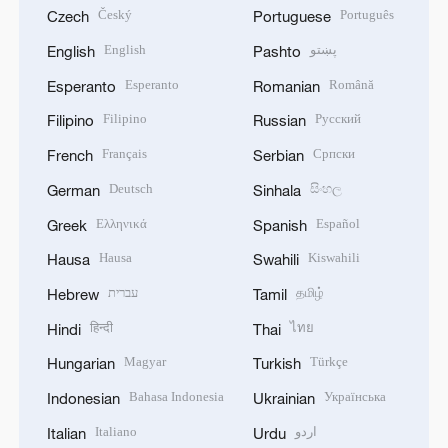
Český
Português
Czech
Portuguese
English
پښتو
English
Pashto
Esperanto
Română
Esperanto
Romanian
Filipino
Русский
Filipino
Russian
Français
Српски
French
Serbian
Deutsch
සිංහල
German
Sinhala
Ελληνικά
Español
Greek
Spanish
Hausa
Kiswahili
Hausa
Swahili
עברית
தமிழ்
Hebrew
Tamil
हिन्दी
ไทย
Hindi
Thai
Magyar
Türkçe
Hungarian
Turkish
Bahasa Indonesia
Українська
Indonesian
Ukrainian
Italiano
اردو
Italian
Urdu