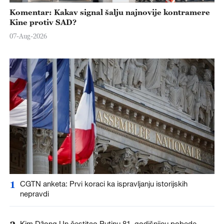
Komentar: Kakav signal šalju najnovije kontramere
Kine protiv SAD?
07-Aug-2026
1
CGTN anketa: Prvi koraci ka ispravljanju istorijskih
nepravdi
Kim Džong Un čestitao Putinu 81. godišnjicu pobede