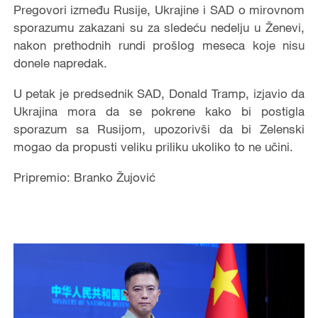
Pregovori između Rusije, Ukrajine i SAD o mirovnom
sporazumu zakazani su za sledeću nedelju u Ženevi,
nakon prethodnih rundi prošlog meseca koje nisu
donele napredak.
U petak je predsednik SAD, Donald Tramp, izjavio da
Ukrajina mora da se pokrene kako bi postigla
sporazum sa Rusijom, upozorivši da bi Zelenski
mogao da propusti veliku priliku ukoliko to ne učini.
Pripremio: Branko Žujović