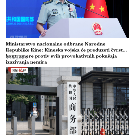
Ministarstvo nacionalne odbrane Narodne
Republike Kine: Kineska vojska će preduzeti čvrste
kontramere protiv svih provokativnih pokušaja
07-Aug-2026
izazivanja nemira