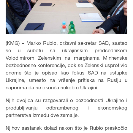
(KMG) – Marko Rubio, državni sekretar SAD, sastao
se u subotu sa ukrajinskim predsednikom
Volodimirom Zelenskim na marginama Minhenske
bezbednosne konferencije, dok se Zelenski usprotivio
onome što je opisao kao fokus SAD na ustupke
Ukrajine, umesto na vršenje pritiska na Rusiju u
naporima da se okonča sukob u Ukrajini.
Njih dvojica su razgovarali o bezbednosti Ukrajine i
produbljivanju odbrambenog i ekonomskog
partnerstva između dve zemalje.
Njihov sastanak dolazi nakon što je Rubio preskočio