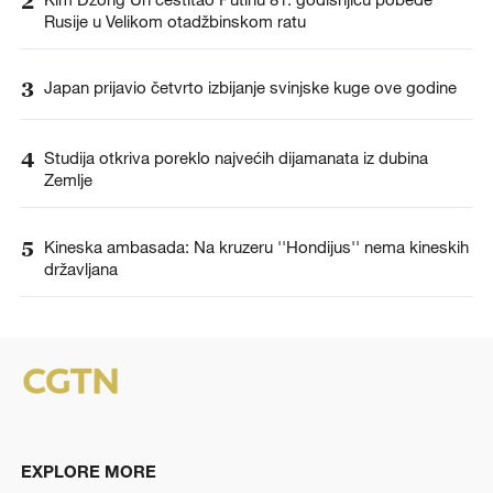
2
Rusije u Velikom otadžbinskom ratu
3
Japan prijavio četvrto izbijanje svinjske kuge ove godine
4
Studija otkriva poreklo najvećih dijamanata iz dubina
Zemlje
5
Kineska ambasada: Na kruzeru ''Hondijus'' nema kineskih
državljana
EXPLORE MORE