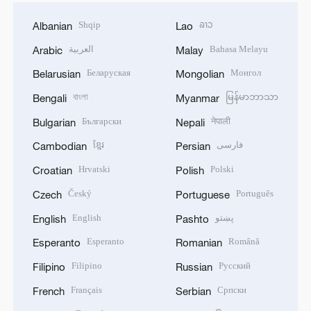
Shqip
ລາວ
Albanian
Lao
العربية
Bahasa Melayu
Arabic
Malay
Беларуская
Монгол
Belarusian
Mongolian
বাংলা
မြန်မာဘာသာ
Bengali
Myanmar
Български
नेपाली
Bulgarian
Nepali
ខ្មែរ
فارسی
Cambodian
Persian
Hrvatski
Polski
Croatian
Polish
Český
Português
Czech
Portuguese
English
پښتو
English
Pashto
Esperanto
Română
Esperanto
Romanian
Filipino
Русский
Filipino
Russian
Français
Српски
French
Serbian