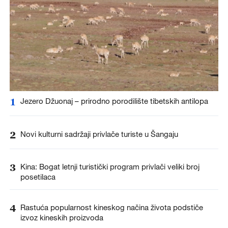
1
Jezero Džuonaj – prirodno porodilište tibetskih antilopa
2
Novi kulturni sadržaji privlače turiste u Šangaju
3
Kina: Bogat letnji turistički program privlači veliki broj
posetilaca
4
Rastuća popularnost kineskog načina života podstiče
izvoz kineskih proizvoda