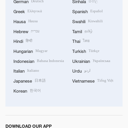
Deutsch
සිංහල
German
Sinhala
Ελληνικά
Español
Greek
Spanish
Hausa
Kiswahili
Hausa
Swahili
עברית
தமிழ்
Hebrew
Tamil
हिन्दी
ไทย
Hindi
Thai
Magyar
Türkçe
Hungarian
Turkish
Bahasa Indonesia
Українська
Indonesian
Ukrainian
Italiano
اردو
Italian
Urdu
日本語
Tiếng Việt
Japanese
Vietnamese
한국어
Korean
DOWNLOAD OUR APP