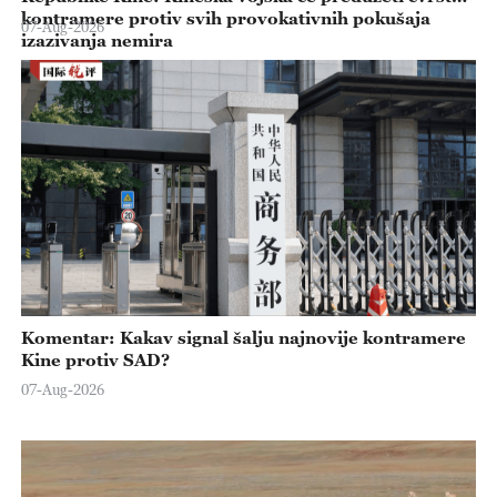
kontramere protiv svih provokativnih pokušaja
07-Aug-2026
izazivanja nemira
Komentar: Kakav signal šalju najnovije kontramere
Kine protiv SAD?
07-Aug-2026