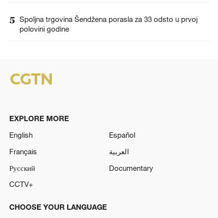
5
Spoljna trgovina Šendžena porasla za 33 odsto u prvoj
polovini godine
EXPLORE MORE
English
Español
Français
العربية
Русский
Documentary
CCTV+
CHOOSE YOUR LANGUAGE