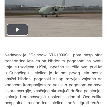
Play
Video
Nedavno je “Rainbow YH-1000S”, prva bespilotna
transportna letelica sa hibridnim pogonom na svetu
koja je razvijena u Kini, uspešno završila svoj prvi let
u Čungćingu. Letelica je tokom prvog leta nosila
snažni hibridni pogonski sklop razvijen zajedno sa
vodećom kompanijom za vozila s pogonom na nove
izvore energije, značajno skraćujući dužine poletanja i
sletanja i povećavajući nosivost i domet. Ova velika
bespilotna transportna letelica može igrati važnu