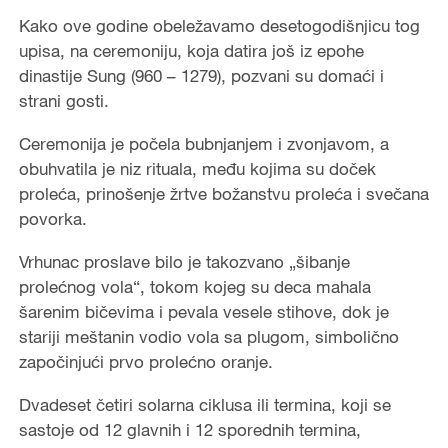
Kako ove godine obeležavamo desetogodišnjicu tog
upisa, na ceremoniju, koja datira još iz epohe
dinastije Sung (960 – 1279), pozvani su domaći i
strani gosti.
Ceremonija je počela bubnjanjem i zvonjavom, a
obuhvatila je niz rituala, među kojima su doček
proleća, prinošenje žrtve božanstvu proleća i svečana
povorka.
Vrhunac proslave bilo je takozvano „šibanje
prolećnog vola“, tokom kojeg su deca mahala
šarenim bičevima i pevala vesele stihove, dok je
stariji meštanin vodio vola sa plugom, simbolično
započinjući prvo prolećno oranje.
Dvadeset četiri solarna ciklusa ili termina, koji se
sastoje od 12 glavnih i 12 sporednih termina,