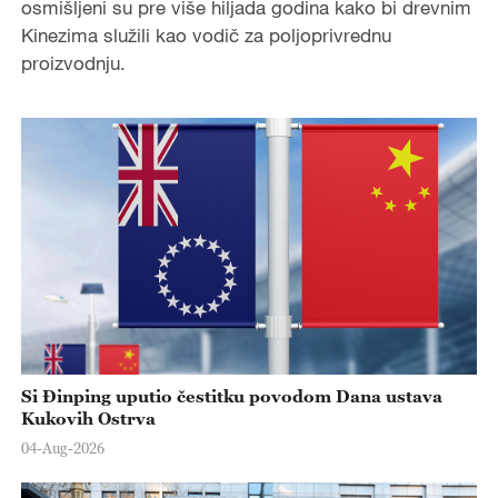
osmišljeni su pre više hiljada godina kako bi drevnim
Kinezima služili kao vodič za poljoprivrednu
proizvodnju.
Si Đinping uputio čestitku povodom Dana ustava
Kukovih Ostrva
04-Aug-2026