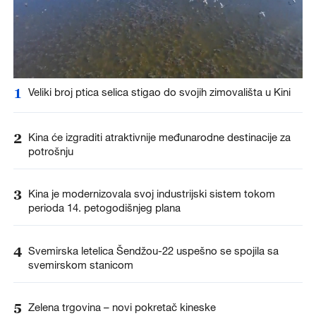
1
Veliki broj ptica selica stigao do svojih zimovališta u Kini
2
Kina će izgraditi atraktivnije međunarodne destinacije za
potrošnju
3
Kina je modernizovala svoj industrijski sistem tokom
perioda 14. petogodišnjeg plana
4
Svemirska letelica Šendžou-22 uspešno se spojila sa
svemirskom stanicom
5
Zelena trgovina – novi pokretač kineske