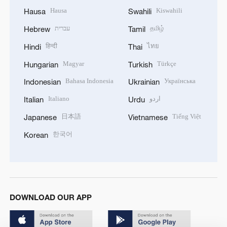
Hausa
Kiswahili
Hausa
Swahili
עברית
தமிழ்
Hebrew
Tamil
हिन्दी
ไทย
Hindi
Thai
Magyar
Türkçe
Hungarian
Turkish
Bahasa Indonesia
Українська
Indonesian
Ukrainian
Italiano
اردو
Italian
Urdu
日本語
Tiếng Việt
Japanese
Vietnamese
한국어
Korean
DOWNLOAD OUR APP