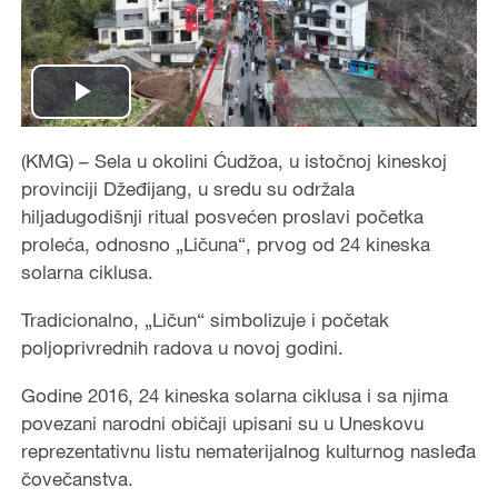
Play
Video
(KMG) – Sela u okolini Ćudžoa, u istočnoj kineskoj
provinciji Džeđijang, u sredu su održala
hiljadugodišnji ritual posvećen proslavi početka
proleća, odnosno „Ličuna“, prvog od 24 kineska
solarna ciklusa.
Tradicionalno, „Ličun“ simbolizuje i početak
poljoprivrednih radova u novoj godini.
Godine 2016, 24 kineska solarna ciklusa i sa njima
povezani narodni običaji upisani su u Uneskovu
reprezentativnu listu nematerijalnog kulturnog nasleđa
čovečanstva.