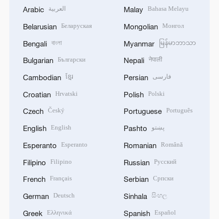
العربية
Bahasa Melayu
Arabic
Malay
Беларуская
Монгол
Belarusian
Mongolian
বাংলা
မြန်မာဘာသာ
Bengali
Myanmar
Български
नेपाली
Bulgarian
Nepali
ខ្មែរ
فارسی
Cambodian
Persian
Hrvatski
Polski
Croatian
Polish
Český
Português
Czech
Portuguese
English
پښتو
English
Pashto
Esperanto
Română
Esperanto
Romanian
Filipino
Русский
Filipino
Russian
Français
Српски
French
Serbian
Deutsch
සිංහල
German
Sinhala
Ελληνικά
Español
Greek
Spanish