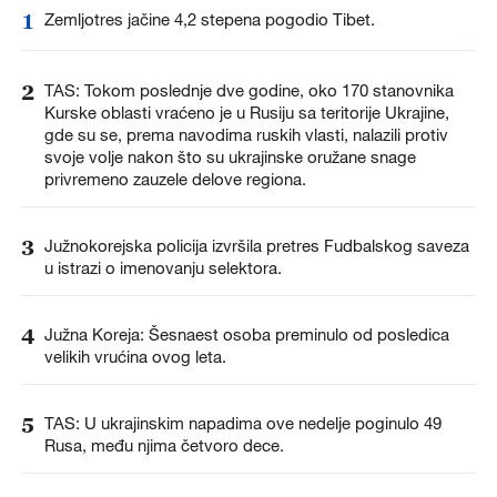
1
Zemljotres jačine 4,2 stepena pogodio Tibet.
2
TAS: Tokom poslednje dve godine, oko 170 stanovnika
Kurske oblasti vraćeno je u Rusiju sa teritorije Ukrajine,
gde su se, prema navodima ruskih vlasti, nalazili protiv
svoje volje nakon što su ukrajinske oružane snage
privremeno zauzele delove regiona.
3
Južnokorejska policija izvršila pretres Fudbalskog saveza
u istrazi o imenovanju selektora.
4
Južna Koreja: Šesnaest osoba preminulo od posledica
velikih vrućina ovog leta.
5
TAS: U ukrajinskim napadima ove nedelje poginulo 49
Rusa, među njima četvoro dece.