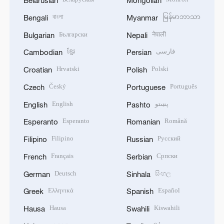
Belarusian
Mongolian
বাংলা
မြန်မာဘာသာ
Bengali
Myanmar
Български
नेपाली
Bulgarian
Nepali
ខ្មែរ
فارسی
Cambodian
Persian
Hrvatski
Polski
Croatian
Polish
Český
Português
Czech
Portuguese
English
پښتو
English
Pashto
Esperanto
Română
Esperanto
Romanian
Filipino
Русский
Filipino
Russian
Français
Српски
French
Serbian
Deutsch
සිංහල
German
Sinhala
Ελληνικά
Español
Greek
Spanish
Hausa
Kiswahili
Hausa
Swahili