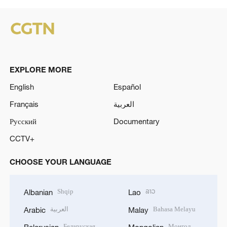
EXPLORE MORE
English
Español
Français
العربية
Русский
Documentary
CCTV+
CHOOSE YOUR LANGUAGE
Shqip
ລາວ
Albanian
Lao
العربية
Bahasa Melayu
Arabic
Malay
Беларуская
Монгол