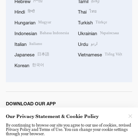
עברית
தமிழ்
Hebrew
Tamil
हिन्दी
ไทย
Hindi
Thai
Magyar
Türkçe
Hungarian
Turkish
Bahasa Indonesia
Українська
Indonesian
Ukrainian
Italiano
اردو
Italian
Urdu
日本語
Tiếng Việt
Japanese
Vietnamese
한국어
Korean
DOWNLOAD OUR APP
Our Privacy Statement & Cookie Policy
By continuing to browse our site you agree to our use of cookies, revised
Privacy Policy and Terms of Use. You can change your cookie settings
through your browser.