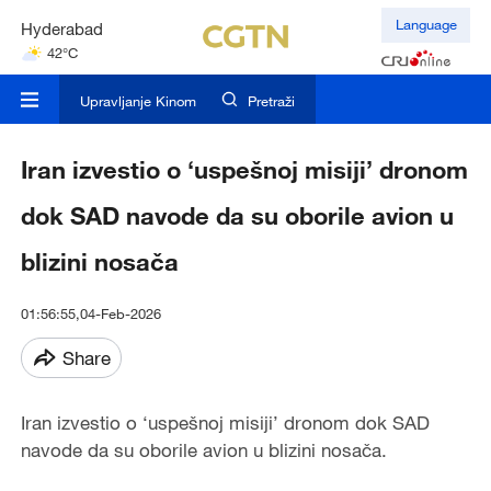
Hyderabad
Language
42°C
Mumbai
31°C
Upravljanje Kinom
Pretraži
Iran izvestio o ‘uspešnoj misiji’ dronom
dok SAD navode da su oborile avion u
blizini nosača
01:56:55,04-Feb-2026
Share
Iran izvestio o ‘uspešnoj misiji’ dronom dok SAD
navode da su oborile avion u blizini nosača.