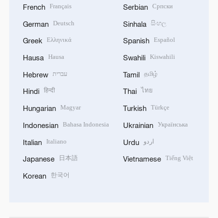
Français
Српски
French
Serbian
Deutsch
සිංහල
German
Sinhala
Ελληνικά
Español
Greek
Spanish
Hausa
Kiswahili
Hausa
Swahili
עברית
தமிழ்
Hebrew
Tamil
हिन्दी
ไทย
Hindi
Thai
Magyar
Türkçe
Hungarian
Turkish
Bahasa Indonesia
Українська
Indonesian
Ukrainian
Italiano
اردو
Italian
Urdu
日本語
Tiếng Việt
Japanese
Vietnamese
한국어
Korean