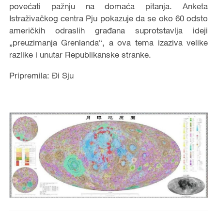
povećati pažnju na domaća pitanja. Anketa
Istraživačkog centra Pju pokazuje da se oko 60 odsto
američkih odraslih građana suprotstavlja ideji
„preuzimanja Grenlanda“, a ova tema izaziva velike
razlike i unutar Republikanske stranke.
Pripremila: Đi Sju