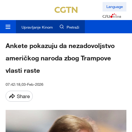
Language
Upravljanje Kinom
Pretraži
Ankete pokazuju da nezadovoljstvo
američkog naroda zbog Trampove
vlasti raste
07:42:18,03-Feb-2026
Share