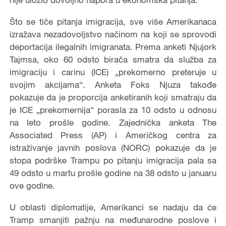
Što se tiče pitanja imigracija, sve više Amerikanaca
izražava nezadovoljstvo načinom na koji se sprovodi
deportacija ilegalnih imigranata. Prema anketi Njujork
Tajmsa, oko 60 odsto birača smatra da služba za
imigraciju i carinu (ICE) „prekomerno preteruje u
svojim akcijama“. Anketa Foks Njuza takođe
pokazuje da je proporcija anketiranih koji smatraju da
je ICE „prekomernija“ porasla za 10 odsto u odnosu
na leto prošle godine. Zajednička anketa The
Associated Press (AP) i Američkog centra za
istraživanje javnih poslova (NORC) pokazuje da je
stopa podrške Trampu po pitanju imigracija pala sa
49 odsto u martu prošle godine na 38 odsto u januaru
ove godine.
U oblasti diplomatije, Amerikanci se nadaju da će
Tramp smanjiti pažnju na međunarodne poslove i