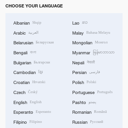
CHOOSE YOUR LANGUAGE
Shqip
ລາວ
Albanian
Lao
العربية
Bahasa Melayu
Arabic
Malay
Беларуская
Монгол
Belarusian
Mongolian
বাংলা
မြန်မာဘာသာ
Bengali
Myanmar
Български
नेपाली
Bulgarian
Nepali
ខ្មែរ
فارسی
Cambodian
Persian
Hrvatski
Polski
Croatian
Polish
Český
Português
Czech
Portuguese
English
پښتو
English
Pashto
Esperanto
Română
Esperanto
Romanian
Filipino
Русский
Filipino
Russian