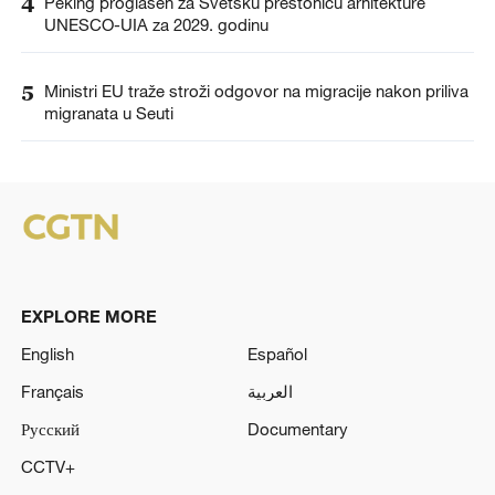
4
Peking proglašen za Svetsku prestonicu arhitekture
UNESCO-UIA za 2029. godinu
5
Ministri EU traže stroži odgovor na migracije nakon priliva
migranata u Seuti
EXPLORE MORE
English
Español
Français
العربية
Русский
Documentary
CCTV+