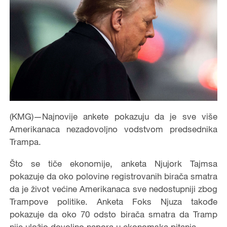
(KMG)—Najnovije ankete pokazuju da je sve više
Amerikanaca nezadovoljno vodstvom predsednika
Trampa.
Što se tiče ekonomije, anketa Njujork Tajmsa
pokazuje da oko polovine registrovanih birača smatra
da je život većine Amerikanaca sve nedostupniji zbog
Trampove politike. Anketa Foks Njuza takođe
pokazuje da oko 70 odsto birača smatra da Tramp
nije uložio dovoljno napora u ekonomska pitanja.