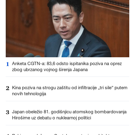
1
Anketa CGTN-a: 83,6 odsto ispitanika poziva na oprez
zbog ubrzanog vojnog širenja Japana
2
Kina poziva na strogu zaštitu od infiltracije „tri sile“ putem
novih tehnologija
3
Japan obeležio 81. godišnjicu atomskog bombardovanja
Hirošime uz debatu o nuklearnoj politici