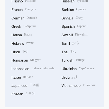
Filipino
Русский
Filipino
Russian
Français
Српски
French
Serbian
Deutsch
සිංහල
German
Sinhala
Ελληνικά
Español
Greek
Spanish
Hausa
Kiswahili
Hausa
Swahili
עברית
தமிழ்
Hebrew
Tamil
हिन्दी
ไทย
Hindi
Thai
Magyar
Türkçe
Hungarian
Turkish
Bahasa Indonesia
Українська
Indonesian
Ukrainian
Italiano
اردو
Italian
Urdu
日本語
Tiếng Việt
Japanese
Vietnamese
한국어
Korean