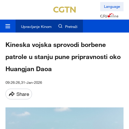
Language
Upravljanje Kinom
Pretraži
Kineska vojska sprovodi borbene
patrole u stanju pune pripravnosti oko
Huangjan Daoa
09:26:26,31-Jan-2026
Share