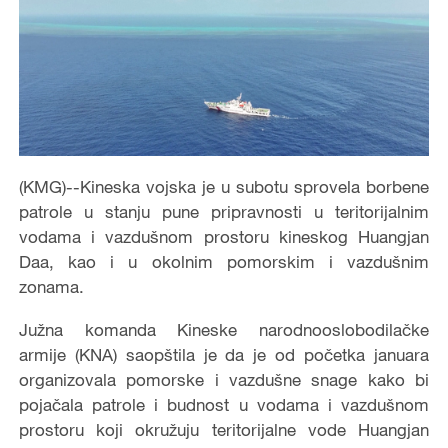
(KMG)--Kineska vojska je u subotu sprovela borbene
patrole u stanju pune pripravnosti u teritorijalnim
vodama i vazdušnom prostoru kineskog Huangjan
Daa, kao i u okolnim pomorskim i vazdušnim
zonama.
Južna komanda Kineske narodnooslobodilačke
armije (KNA) saopštila je da je od početka januara
organizovala pomorske i vazdušne snage kako bi
pojačala patrole i budnost u vodama i vazdušnom
prostoru koji okružuju teritorijalne vode Huangjan