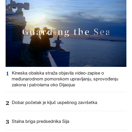
1
Kineska obalska straža objavila video-zapise o
međunarodnom pomorskom upravljanju, sprovođenju
zakona i patrolama oko Dijaojua
2
Dobar početak je ključ uspešnog završetka
3
Stalna briga predsednika Sija