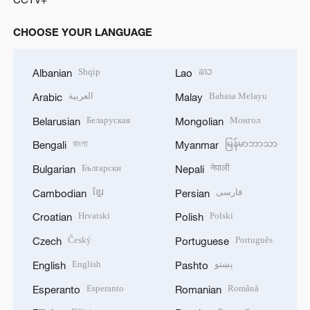
CHOOSE YOUR LANGUAGE
Shqip
ລາວ
Albanian
Lao
العربية
Bahasa Melayu
Arabic
Malay
Беларуская
Монгол
Belarusian
Mongolian
বাংলা
မြန်မာဘာသာ
Bengali
Myanmar
Български
नेपाली
Bulgarian
Nepali
ខ្មែរ
فارسی
Cambodian
Persian
Hrvatski
Polski
Croatian
Polish
Český
Português
Czech
Portuguese
English
پښتو
English
Pashto
Esperanto
Română
Esperanto
Romanian