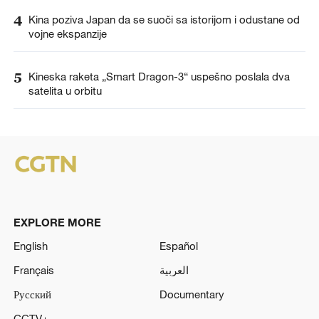
4
Kina poziva Japan da se suoči sa istorijom i odustane od
vojne ekspanzije
5
Kineska raketa „Smart Dragon-3“ uspešno poslala dva
satelita u orbitu
EXPLORE MORE
English
Español
Français
العربية
Русский
Documentary
CCTV+