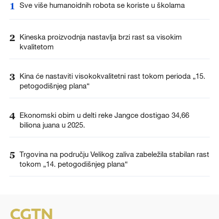
1
Sve više humanoidnih robota se koriste u školama
2
Kineska proizvodnja nastavlja brzi rast sa visokim
kvalitetom
3
Kina će nastaviti visokokvalitetni rast tokom perioda „15.
petogodišnjeg plana“
4
Ekonomski obim u delti reke Jangce dostigao 34,66
biliona juana u 2025.
5
Trgovina na području Velikog zaliva zabeležila stabilan rast
tokom „14. petogodišnjeg plana“