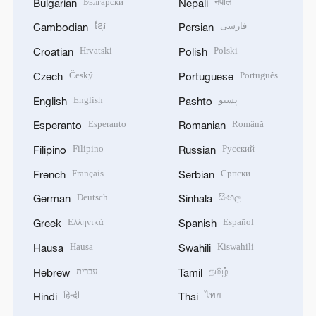
Български
नेपाली
Bulgarian
Nepali
ខ្មែរ
فارسی
Cambodian
Persian
Hrvatski
Polski
Croatian
Polish
Český
Português
Czech
Portuguese
English
پښتو
English
Pashto
Esperanto
Română
Esperanto
Romanian
Filipino
Русский
Filipino
Russian
Français
Српски
French
Serbian
Deutsch
සිංහල
German
Sinhala
Ελληνικά
Español
Greek
Spanish
Hausa
Kiswahili
Hausa
Swahili
עברית
தமிழ்
Hebrew
Tamil
हिन्दी
ไทย
Hindi
Thai