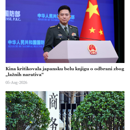
Kina kritikovala japansku belu knjigu o odbrani zbog
„lažnih narativa“
05-Aug-2026