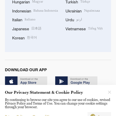
Magyar
Türkçe
Hungarian
Turkish
Bahasa Indonesia
Українська
Indonesian
Ukrainian
Italiano
اردو
Italian
Urdu
日本語
Tiếng Việt
Japanese
Vietnamese
한국어
Korean
DOWNLOAD OUR APP
Our Privacy Statement & Cookie Policy
By continuing to browse our site you agree to our use of cookies, revised
Privacy Policy and Terms of Use. You can change your cookie settings
through your browser.
© China Radio International.CRI. All Rights Reserved. 16A
Shijingshan Road, Beijing, China. 100040