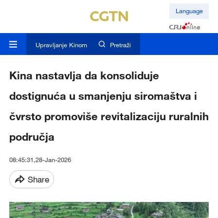
Language
Upravljanje Kinom
Pretraži
Kina nastavlja da konsoliduje
dostignuća u smanjenju siromaštva i
čvrsto promoviše revitalizaciju ruralnih
područja
08:45:31,28-Jan-2026
Share