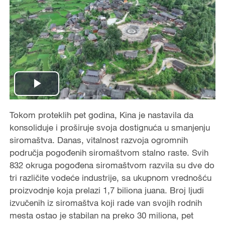
Play
Video
Tokom proteklih pet godina, Kina je nastavila da
konsoliduje i proširuje svoja dostignuća u smanjenju
siromaštva. Danas, vitalnost razvoja ogromnih
područja pogođenih siromaštvom stalno raste. Svih
832 okruga pogođena siromaštvom razvila su dve do
tri različite vodeće industrije, sa ukupnom vrednošću
proizvodnje koja prelazi 1,7 biliona juana. Broj ljudi
izvučenih iz siromaštva koji rade van svojih rodnih
mesta ostao je stabilan na preko 30 miliona, pet