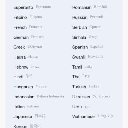
Esperanto
Română
Esperanto
Romanian
Filipino
Русский
Filipino
Russian
Français
Српски
French
Serbian
Deutsch
සිංහල
German
Sinhala
Ελληνικά
Español
Greek
Spanish
Hausa
Kiswahili
Hausa
Swahili
עברית
தமிழ்
Hebrew
Tamil
हिन्दी
ไทย
Hindi
Thai
Magyar
Türkçe
Hungarian
Turkish
Bahasa Indonesia
Українська
Indonesian
Ukrainian
Italiano
اردو
Italian
Urdu
日本語
Tiếng Việt
Japanese
Vietnamese
한국어
Korean