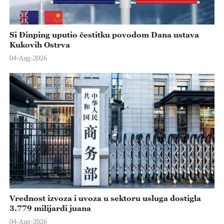
Si Đinping uputio čestitku povodom Dana ustava
Kukovih Ostrva
04-Aug-2026
Vrednost izvoza i uvoza u sektoru usluga dostigla
3.779 milijardi juana
04-Aug-2026