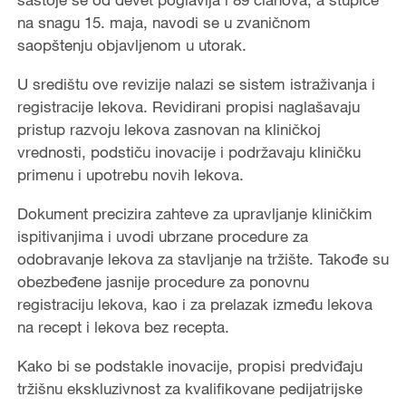
na snagu 15. maja, navodi se u zvaničnom
saopštenju objavljenom u utorak.
U središtu ove revizije nalazi se sistem istraživanja i
registracije lekova. Revidirani propisi naglašavaju
pristup razvoju lekova zasnovan na kliničkoj
vrednosti, podstiču inovacije i podržavaju kliničku
primenu i upotrebu novih lekova.
Dokument precizira zahteve za upravljanje kliničkim
ispitivanjima i uvodi ubrzane procedure za
odobravanje lekova za stavljanje na tržište. Takođe su
obezbeđene jasnije procedure za ponovnu
registraciju lekova, kao i za prelazak između lekova
na recept i lekova bez recepta.
Kako bi se podstakle inovacije, propisi predviđaju
tržišnu ekskluzivnost za kvalifikovane pedijatrijske