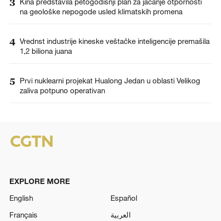
3
Kina predstavila petogodišnji plan za jačanje otpornosti
na geološke nepogode usled klimatskih promena
4
Vrednst industrije kineske veštačke inteligencije premašila
1,2 biliona juana
5
Prvi nuklearni projekat Hualong Jedan u oblasti Velikog
zaliva potpuno operativan
EXPLORE MORE
English
Español
Français
العربية