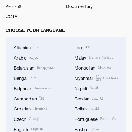
Русский
Documentary
CCTV+
CHOOSE YOUR LANGUAGE
Shqip
ລາວ
Albanian
Lao
العربية
Bahasa Melayu
Arabic
Malay
Беларуская
Монгол
Belarusian
Mongolian
বাংলা
မြန်မာဘာသာ
Bengali
Myanmar
Български
नेपाली
Bulgarian
Nepali
ខ្មែរ
فارسی
Cambodian
Persian
Hrvatski
Polski
Croatian
Polish
Český
Português
Czech
Portuguese
English
پښتو
English
Pashto