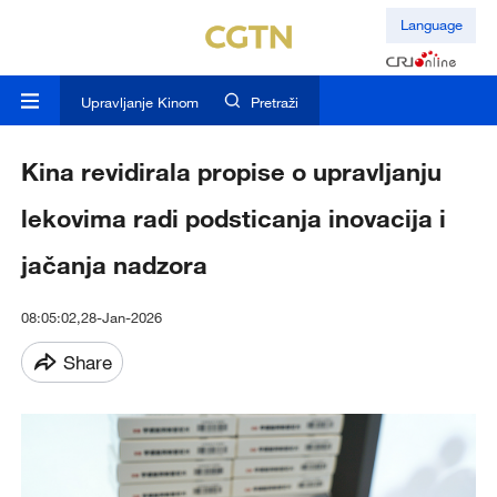
Language
Upravljanje Kinom
Pretraži
Kina revidirala propise o upravljanju
lekovima radi podsticanja inovacija i
jačanja nadzora
08:05:02,28-Jan-2026
Share