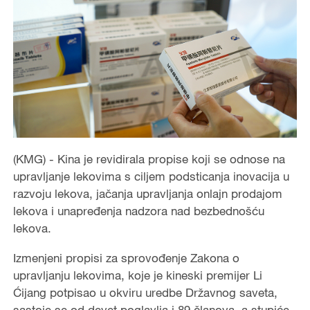
(KMG) - Kina je revidirala propise koji se odnose na
upravljanje lekovima s ciljem podsticanja inovacija u
razvoju lekova, jačanja upravljanja onlajn prodajom
lekova i unapređenja nadzora nad bezbednošću
lekova.
Izmenjeni propisi za sprovođenje Zakona o
upravljanju lekovima, koje je kineski premijer Li
Ćijang potpisao u okviru uredbe Državnog saveta,
sastoje se od devet poglavlja i 89 članova, a stupiće