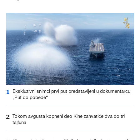
1
Ekskluzivni snimci prvi put predstavljeni u dokumentarcu
„Put do pobede“
2
Tokom avgusta kopneni deo Kine zahvatiće dva do tri
tajfuna