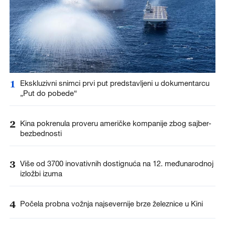
1
Ekskluzivni snimci prvi put predstavljeni u dokumentarcu
„Put do pobede“
2
Kina pokrenula proveru američke kompanije zbog sajber-
bezbednosti
3
Više od 3700 inovativnih dostignuća na 12. međunarodnoj
izložbi izuma
4
Počela probna vožnja najsevernije brze železnice u Kini