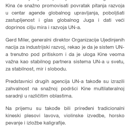
Kina će snažno promovisati povratak pitanja razvoja
u centar agende globalnog upravljanja, poboljšati
zastupljenost i glas globalnog Juga i dati veći
doprinos cilju mira i razvoja UN-a.
Gerd Miler, generalni direktor Organizacije Ujedinjenih
nacija za industrijski razvoj, rekao je da je sistem UN-
a trenutno pod pritiskom i da je uloga Kine veoma
važna kao stabilnog partnera sistema UN-a u svetu,
za stabilnost, mir i slobodu.
Predstavnici drugih agencija UN-a takođe su izrazili
zahvalnost na snažnoj podršci Kine multilateralnoj
saradnji u različitim oblastima.
Na prijemu su takođe bili priređeni tradicionalni
kineski plesovi lavova, violinske izvedbe, horsko
pevanje i izložbe kaligrafije.