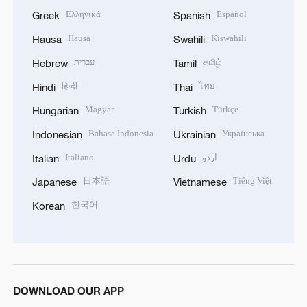
Ελληνικά
Español
Greek
Spanish
Hausa
Kiswahili
Hausa
Swahili
עברית
தமிழ்
Hebrew
Tamil
हिन्दी
ไทย
Hindi
Thai
Magyar
Türkçe
Hungarian
Turkish
Bahasa Indonesia
Українська
Indonesian
Ukrainian
Italiano
اردو
Italian
Urdu
日本語
Tiếng Việt
Japanese
Vietnamese
한국어
Korean
DOWNLOAD OUR APP