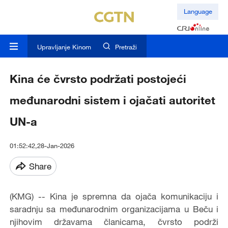
Language
Upravljanje Kinom
Pretraži
Kina će čvrsto podržati postojeći
međunarodni sistem i ojačati autoritet
UN-a
01:52:42,28-Jan-2026
Share
(KMG) -- Kina je spremna da ojača komunikaciju i
saradnju sa međunarodnim organizacijama u Beču i
njihovim državama članicama, čvrsto podrži