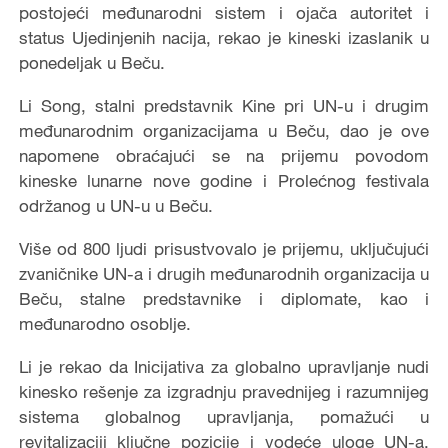
postojeći međunarodni sistem i ojača autoritet i
status Ujedinjenih nacija, rekao je kineski izaslanik u
ponedeljak u Beču.
Li Song, stalni predstavnik Kine pri UN-u i drugim
međunarodnim organizacijama u Beču, dao je ove
napomene obraćajući se na prijemu povodom
kineske lunarne nove godine i Prolećnog festivala
održanog u UN-u u Beču.
Više od 800 ljudi prisustvovalo je prijemu, uključujući
zvaničnike UN-a i drugih međunarodnih organizacija u
Beču, stalne predstavnike i diplomate, kao i
međunarodno osoblje.
Li je rekao da Inicijativa za globalno upravljanje nudi
kinesko rešenje za izgradnju pravednijeg i razumnijeg
sistema globalnog upravljanja, pomažući u
revitalizaciji ključne pozicije i vodeće uloge UN-a.