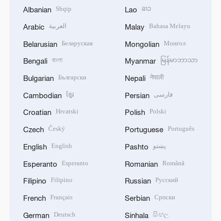
Shqip
ລາວ
Albanian
Lao
العربية
Bahasa Melayu
Arabic
Malay
Беларуская
Монгол
Belarusian
Mongolian
বাংলা
မြန်မာဘာသာ
Bengali
Myanmar
Български
नेपाली
Bulgarian
Nepali
ខ្មែរ
فارسی
Cambodian
Persian
Hrvatski
Polski
Croatian
Polish
Český
Português
Czech
Portuguese
English
پښتو
English
Pashto
Esperanto
Română
Esperanto
Romanian
Filipino
Русский
Filipino
Russian
Français
Српски
French
Serbian
Deutsch
සිංහල
German
Sinhala