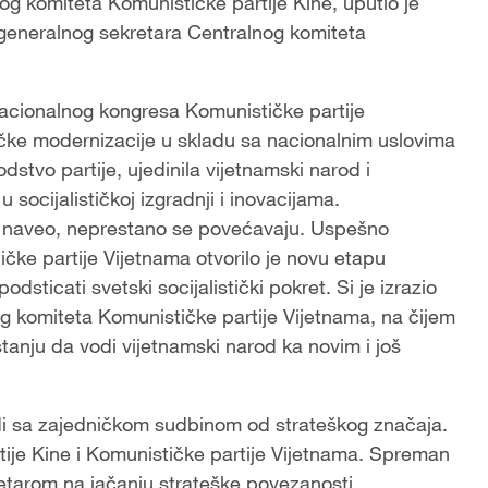
og komiteta Komunističke partije Kine, uputio je
generalnog sekretara Centralnog komiteta
 Nacionalnog kongresa Komunističke partije
stičke modernizacije u skladu sa nacionalnim uslovima
dstvo partije, ujedinila vijetnamski narod i
 socijalističkoj izgradnji i inovacijama.
je naveo, neprestano se povećavaju. Uspešno
ke partije Vijetnama otvorilo je novu etapu
odsticati svetski socijalistički pokret. Si je izrazio
 komiteta Komunističke partije Vijetnama, na čijem
 stanju da vodi vijetnamski narod ka novim i još
usedi sa zajedničkom sudbinom od strateškog značaja.
je Kine i Komunističke partije Vijetnama. Spreman
tarom na jačanju strateške povezanosti,