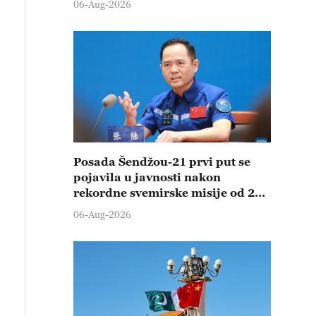
06-Aug-2026
Posada Šendžou-21 prvi put se
pojavila u javnosti nakon
rekordne svemirske misije od 210
dana
06-Aug-2026