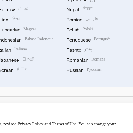
Hebrew
עברית
Nepali
नेपाली
Hindi
हिन्दी
Persian
فارسی
Hungarian
Magyar
Polish
Polski
Indonesian
Bahasa Indonesia
Portuguese
Português
Italian
Italiano
Pashto
پښتو
Japanese
日本語
Romanian
Română
Korean
한국어
Russian
Русский
es, revised Privacy Policy and Terms of Use. You can change your