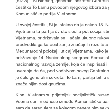
(KMG)-- Si Đinping, generalni sekretar Centraln
čestitku To Lamu povodom njegovog izbora za 
Komunističke partije Vijetnama.
U svojoj čestitki, Si je istakao da je nakon 13.
Vijetnama ta partija čvrsto sledila put socijali
Vijetnama, pridržavala se i jačala ukupno rukovo
predvodila ga ka postizanju značajnih rezultata u
Međunarodni položaj i uticaj Vijetnama, kako 
održavanje 14. Nacionalnog kongresa Komunistič
nacionalnog razvoja zemlje, koja će inspirisati i p
uverenje da će, pod vođstvom novog Centralnog
je čelu generalni sekretar To Lam, partija biti u
značajnijim dostignućima.
Kina i Vijetnam su prijateljski socijalistički s
Veoma cenim odnose između Komunističke parti
sam da sarađujem sa kolegom generalnim sekre