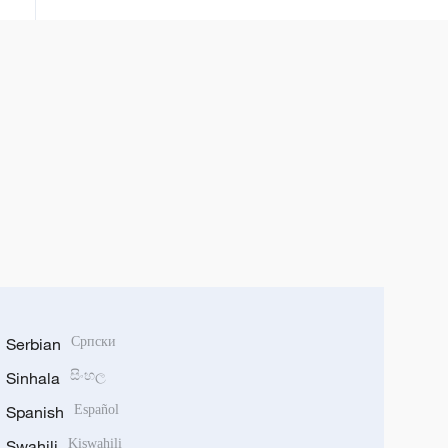
Serbian
Српски
Sinhala
සිංහල
Spanish
Español
Swahili
Kiswahili