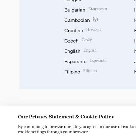
Bulgarian
Български
Cambodian
ខ្មែរ
Croatian
Hrvatski
Czech
Český
English
English
Esperanto
Esperanto
Filipino
Filipino
DOWNLOAD OUR APP
Our Privacy Statement & Cookie Policy
By continuing to browse our site you agree to our use of cooki
cookie settings through your browser.