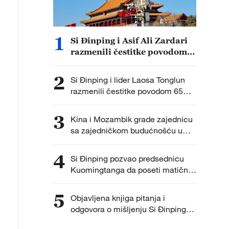
1
Si Đinping i Asif Ali Zardari
razmenili čestitke povodom
75. godišnjice diplomatskih
odnosa Kine i Pakistana
2
Si Đinping i lider Laosa Tonglun
razmenili čestitke povodom 65
godina diplomatskih odnosa
3
Kina i Mozambik grade zajednicu
sa zajedničkom budućnošću u
novoj eri
4
Si Đinping pozvao predsednicu
Kuomingtanga da poseti matični
deo Kine
5
Objavljena knjiga pitanja i
odgovora o mišljenju Si Đinpinga
na ekonomiju