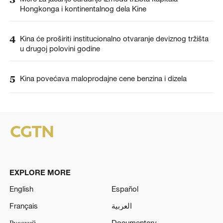
Hongkonga i kontinentalnog dela Kine
4
Kina će proširiti institucionalno otvaranje deviznog tržišta
u drugoj polovini godine
5
Kina povećava maloprodajne cene benzina i dizela
EXPLORE MORE
English
Español
Français
العربية
Русский
Documentary