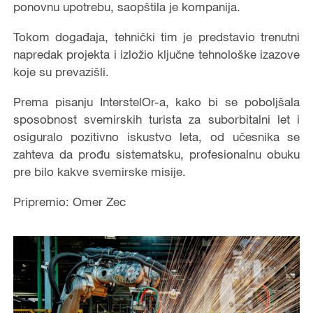
ponovnu upotrebu, saopštila je kompanija.
Tokom događaja, tehnički tim je predstavio trenutni
napredak projekta i izložio ključne tehnološke izazove
koje su prevazišli.
Prema pisanju InterstelOr-a, kako bi se poboljšala
sposobnost svemirskih turista za suborbitalni let i
osiguralo pozitivno iskustvo leta, od učesnika se
zahteva da prođu sistematsku, profesionalnu obuku
pre bilo kakve svemirske misije.
Pripremio: Omer Zec