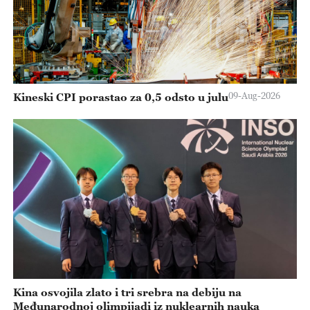
09-Aug-2026
Kineski CPI porastao za 0,5 odsto u julu
Kina osvojila zlato i tri srebra na debiju na
Međunarodnoj olimpijadi iz nuklearnih nauka