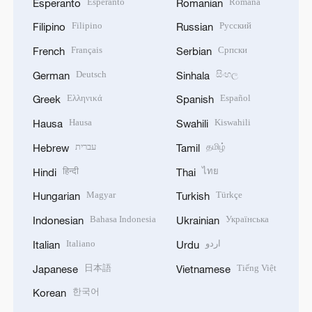
Esperanto
Română
Esperanto
Romanian
Filipino
Русский
Filipino
Russian
Français
Српски
French
Serbian
Deutsch
සිංහල
German
Sinhala
Ελληνικά
Español
Greek
Spanish
Hausa
Kiswahili
Hausa
Swahili
עברית
தமிழ்
Hebrew
Tamil
हिन्दी
ไทย
Hindi
Thai
Magyar
Türkçe
Hungarian
Turkish
Bahasa Indonesia
Українська
Indonesian
Ukrainian
Italiano
اردو
Italian
Urdu
日本語
Tiếng Việt
Japanese
Vietnamese
한국어
Korean