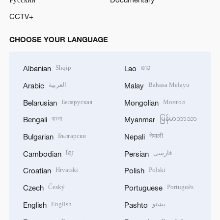
CCTV+
CHOOSE YOUR LANGUAGE
Shqip
ລາວ
Albanian
Lao
العربية
Bahasa Melayu
Arabic
Malay
Беларуская
Монгол
Belarusian
Mongolian
বাংলা
မြန်မာဘာသာ
Bengali
Myanmar
Български
नेपाली
Bulgarian
Nepali
ខ្មែរ
فارسی
Cambodian
Persian
Hrvatski
Polski
Croatian
Polish
Český
Português
Czech
Portuguese
English
پښتو
English
Pashto