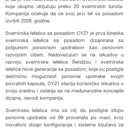
koje ukupno uključuju preko 20 svemirskih turista.
Kompanija očekuje da će svoj prvi let sa posadom
izvršiti 2028. godine.
Svemirska letelica sa posadom CYZ1 je prva kineska
svemirska letelica sa posadom dizajnirana sa
potpunom ponovnom upotrebom kao osnovnim
razvojnim ciljem. Nadovezujući se na iskustvo u
razvoju svemirske letelice Šendžou i svemirske
letelice nove generacije sa posadom, koje su postigle
delimičnu mogućnost ponovne upotrebe svojih
povratnih kapsula, CYZ1 stavlja korisničko iskustvo u
svoju sredinu i oslanja se na međunarodne koncepte
dizajna, navodi kompanija.
Svemirska letelica ima za cilj da postigne stopu
ponovne upotrebe od 99 procenata po masi, kroz
inovativni dizajn konfiguracije i sisteme ključeva za