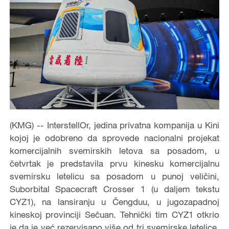
(KMG) -- InterstellOr, jedina privatna kompanija u Kini
kojoj je odobreno da sprovede nacionalni projekat
komercijalnih svemirskih letova sa posadom, u
četvrtak je predstavila prvu kinesku komercijalnu
svemirsku letelicu sa posadom u punoj veličini,
Suborbital Spacecraft Crosser 1 (u daljem tekstu
CYZ1), na lansiranju u Čengduu, u jugozapadnoj
kineskoj provinciji Sečuan. Tehnički tim CYZ1 otkrio
je da je već rezervisano više od tri svemirske letelice,