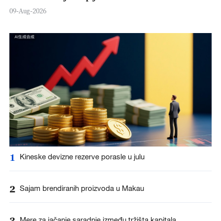
09-Aug-2026
1
Kineske devizne rezerve porasle u julu
2
Sajam brendiranih proizvoda u Makau
3
Mere za jačanje saradnje između tržišta kapitala