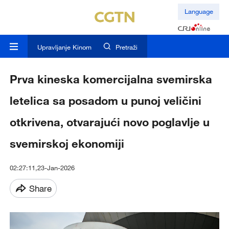
Language
Upravljanje Kinom
Pretraži
Prva kineska komercijalna svemirska
letelica sa posadom u punoj veličini
otkrivena, otvarajući novo poglavlje u
svemirskoj ekonomiji
02:27:11,23-Jan-2026
Share