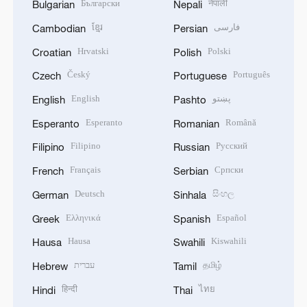
Български
नेपाली
Bulgarian
Nepali
ខ្មែរ
فارسی
Cambodian
Persian
Hrvatski
Polski
Croatian
Polish
Český
Português
Czech
Portuguese
English
پښتو
English
Pashto
Esperanto
Română
Esperanto
Romanian
Filipino
Русский
Filipino
Russian
Français
Српски
French
Serbian
Deutsch
සිංහල
German
Sinhala
Ελληνικά
Español
Greek
Spanish
Hausa
Kiswahili
Hausa
Swahili
עברית
தமிழ்
Hebrew
Tamil
हिन्दी
ไทย
Hindi
Thai