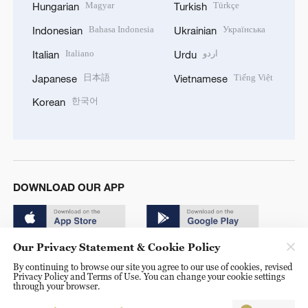
Magyar
Türkçe
Hungarian
Turkish
Bahasa Indonesia
Українська
Indonesian
Ukrainian
Italiano
اردو
Italian
Urdu
日本語
Tiếng Việt
Japanese
Vietnamese
한국어
Korean
DOWNLOAD OUR APP
Our Privacy Statement & Cookie Policy
By continuing to browse our site you agree to our use of cookies, revised
Privacy Policy and Terms of Use. You can change your cookie settings
through your browser.
© China Radio International.CRI. All Rights Reserved. 16A
Shijingshan Road, Beijing, China. 100040