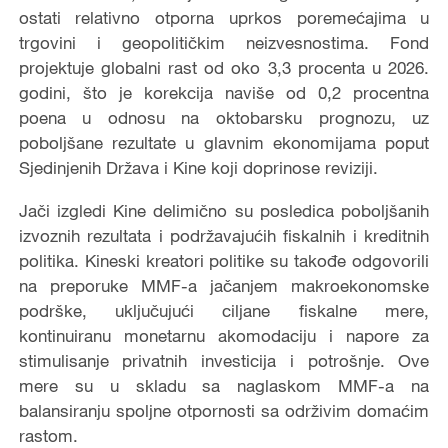
ostati relativno otporna uprkos poremećajima u
trgovini i geopolitičkim neizvesnostima. Fond
projektuje globalni rast od oko 3,3 procenta u 2026.
godini, što je korekcija naviše od 0,2 procentna
poena u odnosu na oktobarsku prognozu, uz
poboljšane rezultate u glavnim ekonomijama poput
Sjedinjenih Država i Kine koji doprinose reviziji.
Jači izgledi Kine delimično su posledica poboljšanih
izvoznih rezultata i podržavajućih fiskalnih i kreditnih
politika. Kineski kreatori politike su takođe odgovorili
na preporuke MMF-a jačanjem makroekonomske
podrške, uključujući ciljane fiskalne mere,
kontinuiranu monetarnu akomodaciju i napore za
stimulisanje privatnih investicija i potrošnje. Ove
mere su u skladu sa naglaskom MMF-a na
balansiranju spoljne otpornosti sa održivim domaćim
rastom.