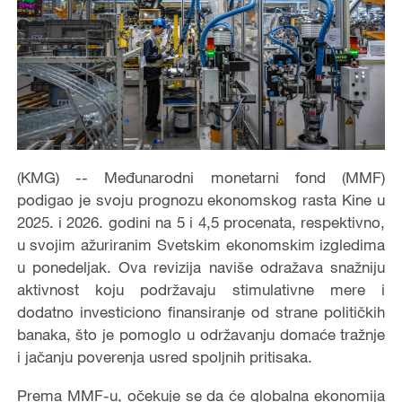
(KMG) -- Međunarodni monetarni fond (MMF)
podigao je svoju prognozu ekonomskog rasta Kine u
2025. i 2026. godini na 5 i 4,5 procenata, respektivno,
u svojim ažuriranim Svetskim ekonomskim izgledima
u ponedeljak. Ova revizija naviše odražava snažniju
aktivnost koju podržavaju stimulativne mere i
dodatno investiciono finansiranje od strane političkih
banaka, što je pomoglo u održavanju domaće tražnje
i jačanju poverenja usred spoljnih pritisaka.
Prema MMF-u, očekuje se da će globalna ekonomija