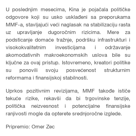
U poslednjim mesecima, Kina je pojačala političke
odgovore koji su usko usklađeni sa preporukama
MMF-a, stavljajući veći naglasak na stabilizaciju rasta
uz upravljanje dugoročnim rizicima. Mere za
podsticanje domaće tražnje, podršku infrastrukturi i
visokokvalitetnim investicijama i održavanje
akomodativnih makroekonomskih uslova bile su
ključne za ovaj pristup. Istovremeno, kreatori politike
su ponovili svoju posvećenost strukturnim
reformama i finansijskoj stabilnosti.
Uprkos pozitivnim revizijama, MMF takođe ističe
tekuće rizike, rekavši da bi trgovinske tenzije,
politička neizvesnost i potencijalne finansijske
ranjivosti mogle da opterete srednjoročne izglede.
Pripremio: Omer Zec