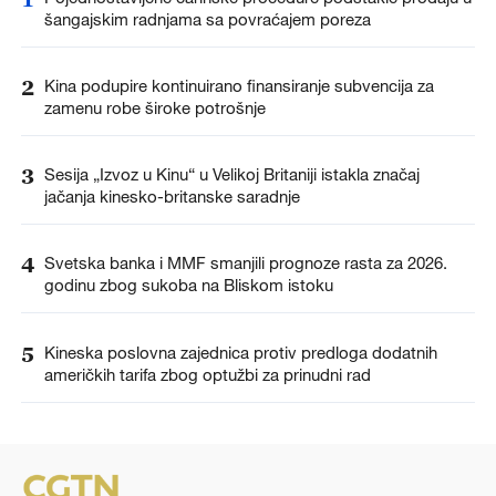
šangajskim radnjama sa povraćajem poreza
2
Kina podupire kontinuirano finansiranje subvencija za
zamenu robe široke potrošnje
3
Sesija „Izvoz u Kinu“ u Velikoj Britaniji istakla značaj
jačanja kinesko-britanske saradnje
4
Svetska banka i MMF smanjili prognoze rasta za 2026.
godinu zbog sukoba na Bliskom istoku
5
Kineska poslovna zajednica protiv predloga dodatnih
američkih tarifa zbog optužbi za prinudni rad