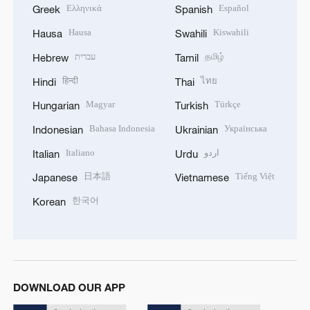
Ελληνικά
Español
Greek
Spanish
Hausa
Kiswahili
Hausa
Swahili
עברית
தமிழ்
Hebrew
Tamil
हिन्दी
ไทย
Hindi
Thai
Magyar
Türkçe
Hungarian
Turkish
Bahasa Indonesia
Українська
Indonesian
Ukrainian
Italiano
اردو
Italian
Urdu
日本語
Tiếng Việt
Japanese
Vietnamese
한국어
Korean
DOWNLOAD OUR APP