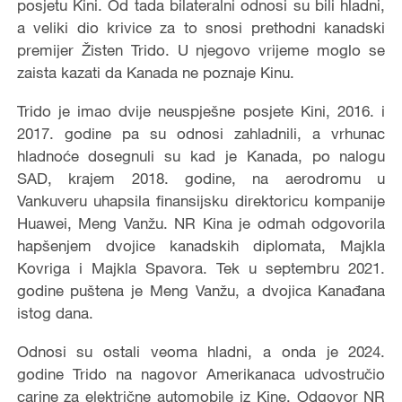
posjetu Kini. Od tada bilateralni odnosi su bili hladni,
a veliki dio krivice za to snosi prethodni kanadski
premijer Žisten Trido. U njegovo vrijeme moglo se
zaista kazati da Kanada ne poznaje Kinu.
Trido je imao dvije neuspješne posjete Kini, 2016. i
2017. godine pa su odnosi zahladnili, a vrhunac
hladnoće dosegnuli su kad je Kanada, po nalogu
SAD, krajem 2018. godine, na aerodromu u
Vankuveru uhapsila finansijsku direktoricu kompanije
Huawei, Meng Vanžu. NR Kina je odmah odgovorila
hapšenjem dvojice kanadskih diplomata, Majkla
Kovriga i Majkla Spavora. Tek u septembru 2021.
godine puštena je Meng Vanžu, a dvojica Kanađana
istog dana.
Odnosi su ostali veoma hladni, a onda je 2024.
godine Trido na nagovor Amerikanaca udvostručio
carine za električne automobile iz Kine. Odgovor NR