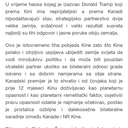
U vrijeme haosa kojeg je izazvao Donald Tramp koji
prema Kini ima neprijateljski a prema Kanadi
nipodaštavajući stav, strategijsko partnerstvo dvije
velike zemlje, srdačnost i veliki rezultati susreta
najbolji su tihi odgovor i jasne poruke obiju zemalja.
Ovo je istovremeno tiha pobjeda Kine zato što Kina
polako i strpljivo uspijeva ubijediti zemlje svijeta da
vodi miroljubivu politiku i da može biti pouzdan
strateški partner ukoliko se bilateralni odnosi grade
iskreno i sa dobrim namjerama sa obje strane.
Kanadski premijer je to shvatio i od čovjeka koji je
prije 12 mjeseci Kinu doživljavao kao planetarnu
opasnost i kao planetarni remetilački faktor, osjetivši
pravu opasnost odakle je najmanje očekivao, postao
je pristalica ozbiljne i dalekosežne bilateralne
saradnje između Kanade i NR Kine.