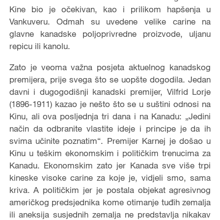
Kine bio je očekivan, kao i prilikom hapšenja u
Vankuveru. Odmah su uvedene velike carine na
glavne kanadske poljoprivredne proizvode, uljanu
repicu ili kanolu.
Zato je veoma važna posjeta aktuelnog kanadskog
premijera, prije svega što se uopšte dogodila. Jedan
davni i dugogodišnji kanadski premijer, Vilfrid Lorje
(1896-1911) kazao je nešto što se u suštini odnosi na
Kinu, ali ova posljednja tri dana i na Kanadu: „Jedini
način da odbranite vlastite ideje i principe je da ih
svima učinite poznatim
“
. Premijer Karnej je došao u
Kinu u teškim ekonomskim i političkim trenucima za
Kanadu. Ekonomskim zato jer Kanada sve više trpi
kineske visoke carine za koje je, vidjeli smo, sama
kriva. A političkim jer je postala objekat agresivnog
američkog predsjednika kome otimanje tuđih zemalja
ili aneksija susjednih zemalja ne predstavlja nikakav