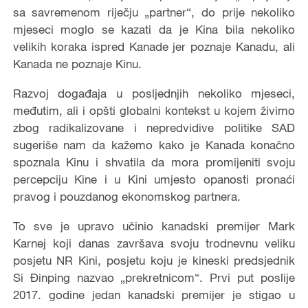
sa savremenom riječju „partner
“
, do prije nekoliko
mjeseci moglo se kazati da je Kina bila nekoliko
velikih koraka ispred Kanade jer poznaje Kanadu, ali
Kanada ne poznaje Kinu.
Razvoj događaja u posljednjih nekoliko mjeseci,
međutim, ali i opšti globalni kontekst u kojem živimo
zbog radikalizovane i nepredvidive politike SAD
sugeriše nam da kažemo kako je Kanada konačno
spoznala Kinu i shvatila da mora promijeniti svoju
percepciju Kine i u Kini umjesto opanosti pronaći
pravog i pouzdanog ekonomskog partnera.
To sve je upravo učinio kanadski premijer Mark
Karnej koji danas završava svoju trodnevnu veliku
posjetu NR Kini, posjetu koju je kineski predsjednik
Si Đinping nazvao „prekretnicom
“
. Prvi put poslije
2017. godine jedan kanadski premijer je stigao u