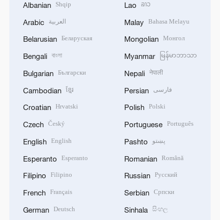
Shqip
ລາວ
Albanian
Lao
العربية
Bahasa Melayu
Arabic
Malay
Беларуская
Монгол
Belarusian
Mongolian
বাংলা
မြန်မာဘာသာ
Bengali
Myanmar
Български
नेपाली
Bulgarian
Nepali
ខ្មែរ
فارسی
Cambodian
Persian
Hrvatski
Polski
Croatian
Polish
Český
Português
Czech
Portuguese
English
پښتو
English
Pashto
Esperanto
Română
Esperanto
Romanian
Filipino
Русский
Filipino
Russian
Français
Српски
French
Serbian
Deutsch
සිංහල
German
Sinhala