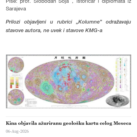
Piše: prof. Slobodan Šoja，istoričar i diplomata iz
Sarajeva
Prilozi objavljeni u rubrici „Kolumne” odražavaju
stavove autora, ne uvek i stavove KMG-a
Kina objavila ažuriranu geološku kartu celog Meseca
06-Aug-2026