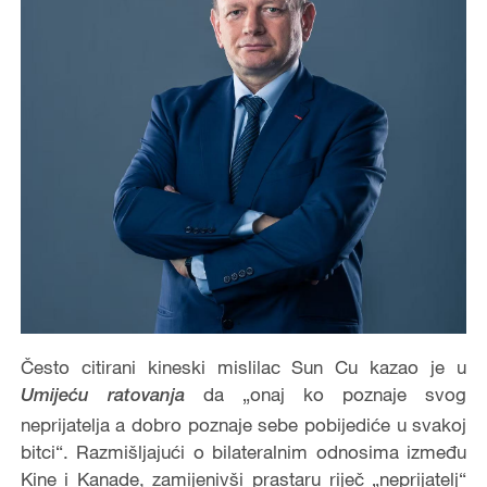
Često citirani kineski mislilac Sun Cu kazao je u
da „onaj ko poznaje svog
Umijeću ratovanja
neprijatelja a dobro poznaje sebe pobijediće u svakoj
bitci
“
. Razmišljajući o bilateralnim odnosima između
Kine i Kanade, zamijenivši prastaru riječ „neprijatelj“