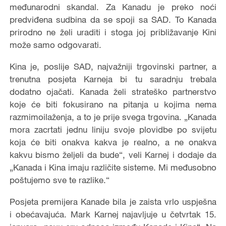
međunarodni skandal. Za Kanadu je preko noći
predviđena sudbina da se spoji sa SAD. To Kanada
prirodno ne želi uraditi i stoga joj približavanje Kini
može samo odgovarati.
Kina je, poslije SAD, najvažniji trgovinski partner, a
trenutna posjeta Karneja bi tu saradnju trebala
dodatno ojačati. Kanada želi strateško partnerstvo
koje će biti fokusirano na pitanja u kojima nema
razmimoilaženja, a to je prije svega trgovina. „Kanada
mora zacrtati jednu liniju svoje plovidbe po svijetu
koja će biti onakva kakva je realno, a ne onakva
kakvu bismo željeli da bude
“
, veli Karnej i dodaje da
„Kanada i Kina imaju različ
ite sisteme. Mi međusobno
poštujemo sve te razlike.“
Posjeta premijera Kanade bila je zaista vrlo uspješna
i obećavajuća. Mark Karnej najavljuje u četvrtak 15.