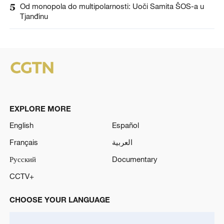
5
Od monopola do multipolarnosti: Uoči Samita ŠOS-a u
Tjanđinu
EXPLORE MORE
English
Español
Français
العربية
Русский
Documentary
CCTV+
CHOOSE YOUR LANGUAGE