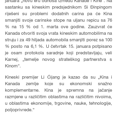
januara „novu eru odnosa između Kanade i Kine
“
. Na
sastanku sa kineskim predsjednikom Si Đinpingom
riješeni su problemi dodatnih carina pa će Kina
smanjiti
svoje carinske stope na uljanu repicu sa 76
% na 15 % od 1. marta ove godine. Zauzvrat će
Kanada otvoriti svoja vrata kineskim automobilima na
struju i za 49 hiljada automobila smanjiti porez sa 100
% posto na 6,1 %. U četvrtak 15. januara potpisano
je osam protokola saradnje koji predstavljaju, veli
Karnej, „temelje novog strateškog partnerstva s
Kinom
“
.
Kineski premijer Li Ćijang je kazao da su „Kina i
Kanada zemlje koje su ekonomski snažno
komplementarne. Kina je spremna na jačanje
razmjene u različitim oblastima na različitim nivoima,
u oblastima ekonomije, trgovine, nauke, tehnologije,
poljoprivrede.
“