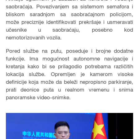
saobraćaja. Povezivanjem sa sistemom semafora i
bliskom saradnjom sa saobraćajnom policijom,
može preciznije identifikovati prekršaje i usmeravati
učesnike u saobraćaju, posebno kod
nemotorizovanih vozila.
Pored službe na putu, poseduje i brojne dodatne
funkcije. Ima mogućnost autonomne navigacije i
kretanja kako bi se prilagodio potrebama različitih
lokacija službe. Opremljen je kamerom visoke
definicije koja može da beleži nepropisno parkiranje,
prati deonice puta u realnom vremenu i snima
panoramske video-snimke.