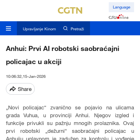
Language
Upravljanje Kinom
Pretraži
Anhui: Prvi AI robotski saobraćajni
policajac u akciji
10:06:32,15-Jan-2026
Share
„Novi policajac“ zvanično se pojavio na ulicama
grada Vuhua, u provinciji Anhui. Njegov izgled i
funkcije privukli su pažnju mnogih prolaznika. Ovaj
prvi robotski „dežurni“ saobraćajni policajac u
Anhuiju uglavnom je zadužen za kontrolu i vođenje