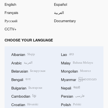
English
Español
Français
العربية
Русский
Documentary
CCTV+
CHOOSE YOUR LANGUAGE
Shqip
ລາວ
Albanian
Lao
العربية
Bahasa Melayu
Arabic
Malay
Беларуская
Монгол
Belarusian
Mongolian
বাংলা
မြန်မာဘာသာ
Bengali
Myanmar
Български
नेपाली
Bulgarian
Nepali
ខ្មែរ
فارسی
Cambodian
Persian
Hrvatski
Polski
Croatian
Polish