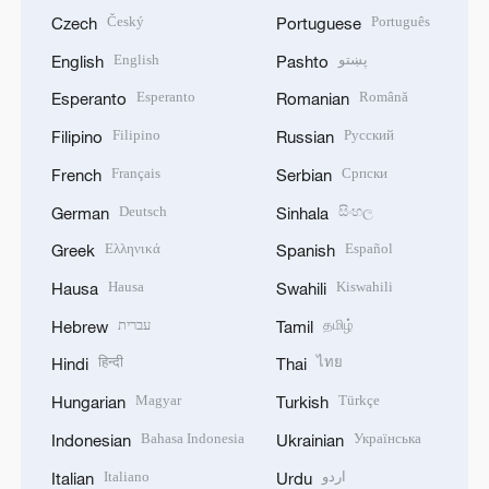
Český
Português
Czech
Portuguese
English
پښتو
English
Pashto
Esperanto
Română
Esperanto
Romanian
Filipino
Русский
Filipino
Russian
Français
Српски
French
Serbian
Deutsch
සිංහල
German
Sinhala
Ελληνικά
Español
Greek
Spanish
Hausa
Kiswahili
Hausa
Swahili
עברית
தமிழ்
Hebrew
Tamil
हिन्दी
ไทย
Hindi
Thai
Magyar
Türkçe
Hungarian
Turkish
Bahasa Indonesia
Українська
Indonesian
Ukrainian
Italiano
اردو
Italian
Urdu