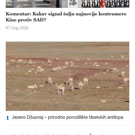
Komentar: Kakav signal šalju najnovije kontramere
Kine protiv SAD?
07-Aug-2026
1
Jezero Džuonaj – prirodno porodilište tibetskih antilopa