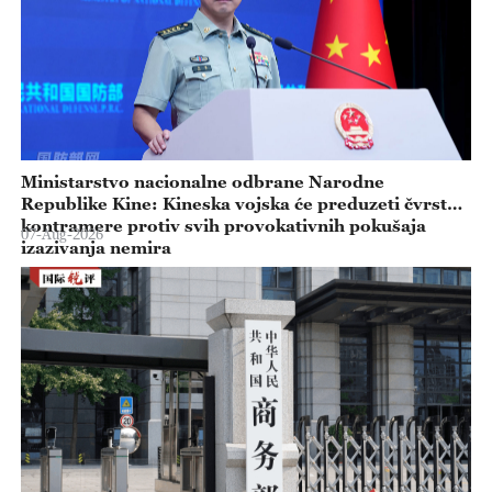
Ministarstvo nacionalne odbrane Narodne
Republike Kine: Kineska vojska će preduzeti čvrste
kontramere protiv svih provokativnih pokušaja
07-Aug-2026
izazivanja nemira