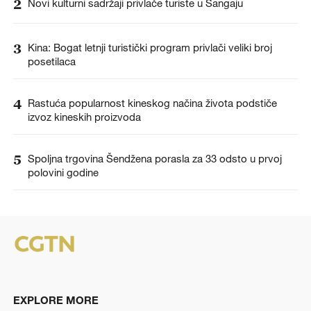
2
Novi kulturni sadržaji privlače turiste u Šangaju
3
Kina: Bogat letnji turistički program privlači veliki broj
posetilaca
4
Rastuća popularnost kineskog načina života podstiče
izvoz kineskih proizvoda
5
Spoljna trgovina Šendžena porasla za 33 odsto u prvoj
polovini godine
EXPLORE MORE