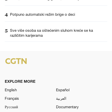
4
Potpuno automatski režim brige o deci
5
Sve više osoba sa oštećenim sluhom kreće se ka
različitim karijerama
EXPLORE MORE
English
Español
Français
العربية
Русский
Documentary