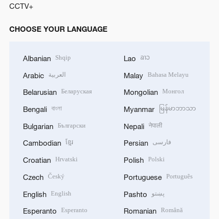
CCTV+
CHOOSE YOUR LANGUAGE
Shqip
ລາວ
Albanian
Lao
العربية
Bahasa Melayu
Arabic
Malay
Беларуская
Монгол
Belarusian
Mongolian
বাংলা
မြန်မာဘာသာ
Bengali
Myanmar
Български
नेपाली
Bulgarian
Nepali
ខ្មែរ
فارسی
Cambodian
Persian
Hrvatski
Polski
Croatian
Polish
Český
Português
Czech
Portuguese
English
پښتو
English
Pashto
Esperanto
Română
Esperanto
Romanian