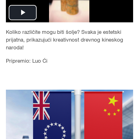
Play
Video
Koliko različite mogu biti šolje? Svaka je estetski
prijatna, prikazujući kreativnost drevnog kineskog
naroda!
Pripremio: Luo Ći