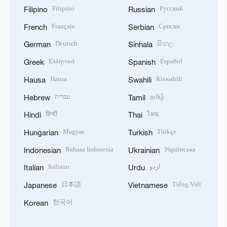
Filipino
Русский
Filipino
Russian
Français
Српски
French
Serbian
Deutsch
සිංහල
German
Sinhala
Ελληνικά
Español
Greek
Spanish
Hausa
Kiswahili
Hausa
Swahili
עברית
தமிழ்
Hebrew
Tamil
हिन्दी
ไทย
Hindi
Thai
Magyar
Türkçe
Hungarian
Turkish
Bahasa Indonesia
Українська
Indonesian
Ukrainian
Italiano
اردو
Italian
Urdu
日本語
Tiếng Việt
Japanese
Vietnamese
한국어
Korean