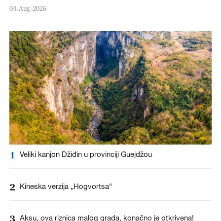
04-Aug-2026
1
Veliki kanjon Džiđin u provinciji Guejdžou
2
Kineska verzija „Hogvortsa“
3
Aksu, ova riznica malog grada, konačno je otkrivena!