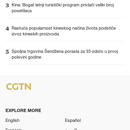
3
Kina: Bogat letnji turistički program privlači veliki broj
posetilaca
4
Rastuća popularnost kineskog načina života podstiče
izvoz kineskih proizvoda
5
Spoljna trgovina Šendžena porasla za 33 odsto u prvoj
polovini godine
EXPLORE MORE
English
Español
Français
العربية