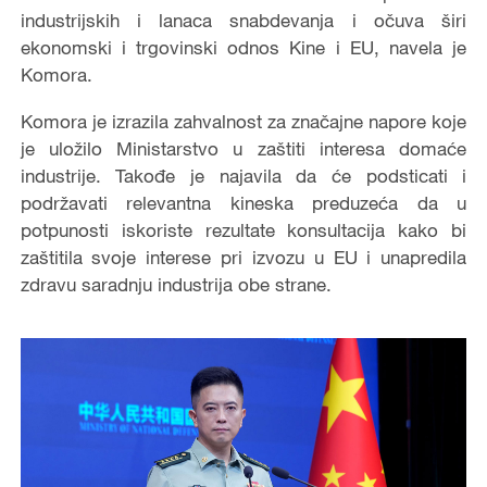
industrijskih i lanaca snabdevanja i očuva širi
ekonomski i trgovinski odnos Kine i EU, navela je
Komora.
Komora je izrazila zahvalnost za značajne napore koje
je uložilo Ministarstvo u zaštiti interesa domaće
industrije. Takođe je najavila da će podsticati i
podržavati relevantna kineska preduzeća da u
potpunosti iskoriste rezultate konsultacija kako bi
zaštitila svoje interese pri izvozu u EU i unapredila
zdravu saradnju industrija obe strane.