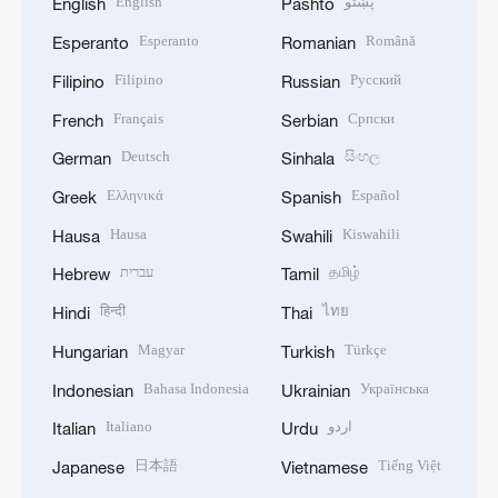
English
پښتو
English
Pashto
Esperanto
Română
Esperanto
Romanian
Filipino
Русский
Filipino
Russian
Français
Српски
French
Serbian
Deutsch
සිංහල
German
Sinhala
Ελληνικά
Español
Greek
Spanish
Hausa
Kiswahili
Hausa
Swahili
עברית
தமிழ்
Hebrew
Tamil
हिन्दी
ไทย
Hindi
Thai
Magyar
Türkçe
Hungarian
Turkish
Bahasa Indonesia
Українська
Indonesian
Ukrainian
Italiano
اردو
Italian
Urdu
日本語
Tiếng Việt
Japanese
Vietnamese