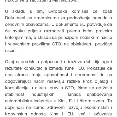
U skladu s tim, Evropska komisija će izdati
Dokument sa smernicama za podnošenje ponuda o
cenovnim obavezama. U dokumentu EU potvrđuje da
će svaku prijavu razmatrati prema istim pravnim
kriterijumima, u skladu sa principom nediskriminacije
i relevantnim pravilima STO, na objektivan i pravičan
način.
Ovaj napredak u potpunosti odražava duh dijaloga i
rezultate konsultacija između Kine i EU. Pokazuje da
obe strane imaju sposobnost i spremnost da na
odgovarajući način rešavaju razlike kroz dijalog i
konsultacije u okviru pravila STO, čime se održava
stabilnost industrijskih i lanaca snabdevanja
automobilske industrije u Kini, EU i širom sveta. To
doprinosi ne samo zdravom razvoju ekonomskih i
trgovinskih odnosa Kine i EU, već i očuvanju