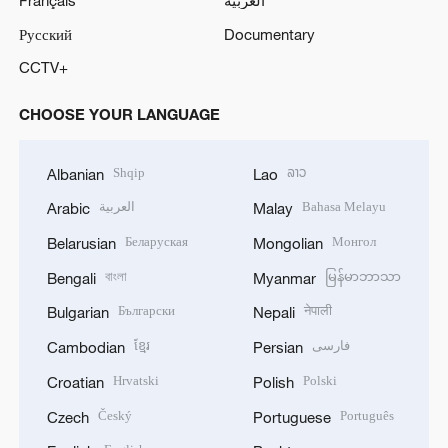
Русский
Documentary
CCTV+
CHOOSE YOUR LANGUAGE
Shqip
ລາວ
Albanian
Lao
العربية
Bahasa Melayu
Arabic
Malay
Беларуская
Монгол
Belarusian
Mongolian
বাংলা
မြန်မာဘာသာ
Bengali
Myanmar
Български
नेपाली
Bulgarian
Nepali
ខ្មែរ
فارسی
Cambodian
Persian
Hrvatski
Polski
Croatian
Polish
Český
Português
Czech
Portuguese