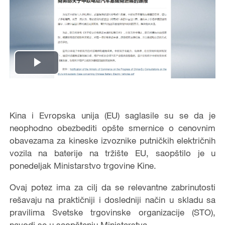
Play
Video
Kina i Evropska unija (EU) saglasile su se da je
neophodno obezbediti opšte smernice o cenovnim
obavezama za kineske izvoznike putničkih električnih
vozila na baterije na tržište EU, saopštilo je u
ponedeljak Ministarstvo trgovine Kine.
Ovaj potez ima za cilj da se relevantne zabrinutosti
rešavaju na praktičniji i dosledniji način u skladu sa
pravilima Svetske trgovinske organizacije (STO),
navodi se u saopštenju Ministarstva.