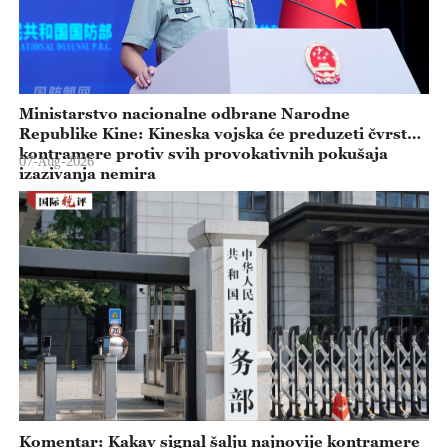
Ministarstvo nacionalne odbrane Narodne
Republike Kine: Kineska vojska će preduzeti čvrste
kontramere protiv svih provokativnih pokušaja
07-Aug-2026
izazivanja nemira
Komentar: Kakav signal šalju najnovije kontramere