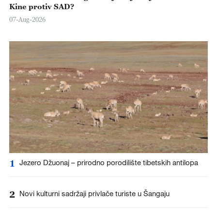
Kine protiv SAD?
07-Aug-2026
1
Jezero Džuonaj – prirodno porodilište tibetskih antilopa
2
Novi kulturni sadržaji privlače turiste u Šangaju