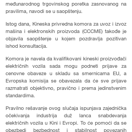
međunarodnog trgovinskog poretka zasnovanog na
pravilima, navodi se u saopštenju.
Istog dana, Kineska privredna komora za uvoz i izvoz
mašina i elektronskih proizvoda (CCCME) takođe je
objavila saopštenje u kojem pozdravlja pozitivan
ishod konsultacija.
Komora je navela da kvalifikovani kineski proizvođači
električnih vozila sada mogu podneti prijave za
cenovne obaveze u skladu sa smernicama EU, a
Evropska komisija se obavezala da će sve prijave
razmatrati objektivno, pravično i prema jedinstvenim
standardima.
Pravilno rešavanje ovog slučaja ispunjava zajednička
očekivanja industrija duž lanca snabdevanja
električnih vozila u Kini i Evropi. To će pomoći da se
obezbedi bezbednost i stabilnost povezanih