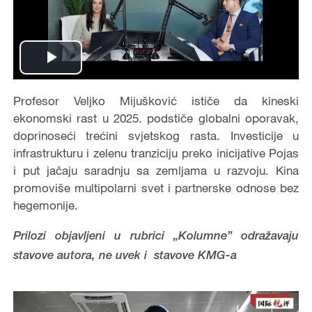
Play
Video
Profesor Veljko Mijušković ističe da kineski
ekonomski rast u 2025. podstiče globalni oporavak,
doprinoseći trećini svjetskog rasta. Investicije u
infrastrukturu i zelenu tranziciju preko inicijative Pojas
i put jačaju saradnju sa zemljama u razvoju. Kina
promoviše multipolarni svet i partnerske odnose bez
hegemonije.
Prilozi objavljeni u rubrici „Kolumne” odražavaju
stavove autora, ne uvek i stavove KMG-a