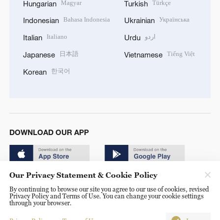
Magyar
Türkçe
Hungarian
Turkish
Bahasa Indonesia
Українська
Indonesian
Ukrainian
Italiano
اردو
Italian
Urdu
日本語
Tiếng Việt
Japanese
Vietnamese
한국어
Korean
DOWNLOAD OUR APP
Our Privacy Statement & Cookie Policy
By continuing to browse our site you agree to our use of cookies, revised
Privacy Policy and Terms of Use. You can change your cookie settings
through your browser.
© China Radio International.CRI. All Rights Reserved. 16A
Shijingshan Road, Beijing, China. 100040