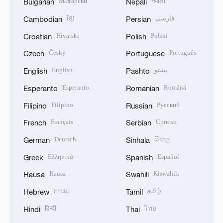
Български
नेपाली
Bulgarian
Nepali
ខ្មែរ
فارسی
Cambodian
Persian
Hrvatski
Polski
Croatian
Polish
Český
Português
Czech
Portuguese
English
پښتو
English
Pashto
Esperanto
Română
Esperanto
Romanian
Filipino
Русский
Filipino
Russian
Français
Српски
French
Serbian
Deutsch
සිංහල
German
Sinhala
Ελληνικά
Español
Greek
Spanish
Hausa
Kiswahili
Hausa
Swahili
עברית
தமிழ்
Hebrew
Tamil
हिन्दी
ไทย
Hindi
Thai