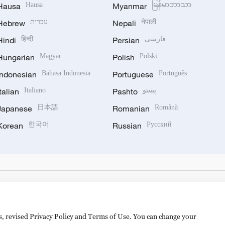
Hausa
Hausa
Myanmar
မြန်မာဘာသာ
Hebrew
עברית
Nepali
नेपाली
Hindi
हिन्दी
Persian
فارسی
Hungarian
Magyar
Polish
Polski
Indonesian
Bahasa Indonesia
Portuguese
Português
Italian
Italiano
Pashto
پښتو
Japanese
日本語
Romanian
Română
Korean
한국어
Russian
Русский
es, revised Privacy Policy and Terms of Use. You can change your