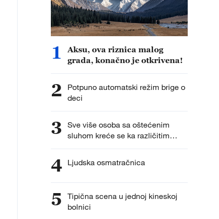
1
Aksu, ova riznica malog
grada, konačno je otkrivena!
2
Potpuno automatski režim brige o
deci
3
Sve više osoba sa oštećenim
sluhom kreće se ka različitim
karijerama
4
Ljudska osmatračnica
5
Tipična scena u jednoj kineskoj
bolnici