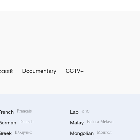
сский
Documentary
CCTV+
French
Français
Lao
ລາວ
German
Deutsch
Malay
Bahasa Melayu
Greek
Ελληνικά
Mongolian
Монгол