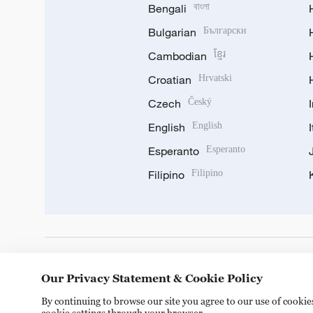
Bengali
বাংলা
Bulgarian
Български
Cambodian
ខ្មែរ
Croatian
Hrvatski
Czech
Český
English
English
Esperanto
Esperanto
Filipino
Filipino
DOWNLOAD OUR APP
Our Privacy Statement & Cookie Policy
By continuing to browse our site you agree to our use of cooki
cookie settings through your browser.