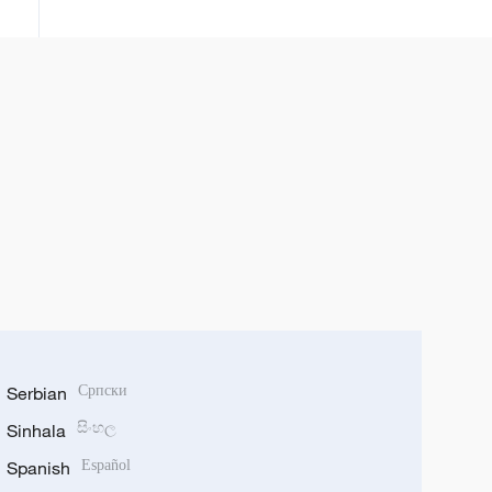
Serbian
Српски
Sinhala
සිංහල
Spanish
Español