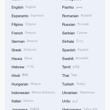
English
پښتو
English
Pashto
Esperanto
Română
Esperanto
Romanian
Filipino
Русский
Filipino
Russian
Français
Српски
French
Serbian
Deutsch
සිංහල
German
Sinhala
Ελληνικά
Español
Greek
Spanish
Hausa
Kiswahili
Hausa
Swahili
עברית
தமிழ்
Hebrew
Tamil
हिन्दी
ไทย
Hindi
Thai
Magyar
Türkçe
Hungarian
Turkish
Bahasa Indonesia
Українська
Indonesian
Ukrainian
Italiano
اردو
Italian
Urdu
日本語
Tiếng Việt
Japanese
Vietnamese