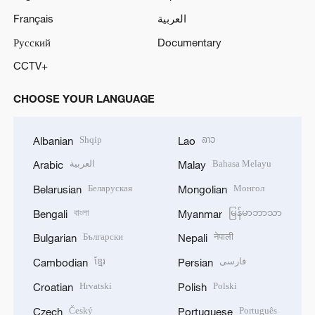
Français
العربية
Русский
Documentary
CCTV+
CHOOSE YOUR LANGUAGE
Shqip
ລາວ
Albanian
Lao
العربية
Bahasa Melayu
Arabic
Malay
Беларуская
Монгол
Belarusian
Mongolian
বাংলা
မြန်မာဘာသာ
Bengali
Myanmar
Български
नेपाली
Bulgarian
Nepali
ខ្មែរ
فارسی
Cambodian
Persian
Hrvatski
Polski
Croatian
Polish
Český
Português
Czech
Portuguese