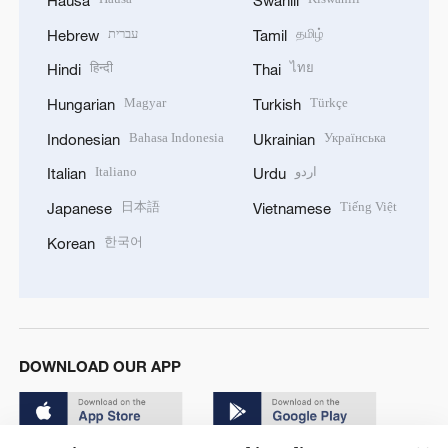
עברית
தமிழ்
Hebrew
Tamil
हिन्दी
ไทย
Hindi
Thai
Magyar
Türkçe
Hungarian
Turkish
Bahasa Indonesia
Українська
Indonesian
Ukrainian
Italiano
اردو
Italian
Urdu
日本語
Tiếng Việt
Japanese
Vietnamese
한국어
Korean
DOWNLOAD OUR APP