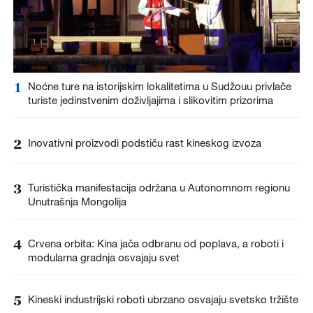
1
Noćne ture na istorijskim lokalitetima u Sudžouu privlače
turiste jedinstvenim doživljajima i slikovitim prizorima
2
Inovativni proizvodi podstiču rast kineskog izvoza
3
Turistička manifestacija održana u Autonomnom regionu
Unutrašnja Mongolija
4
Crvena orbita: Kina jača odbranu od poplava, a roboti i
modularna gradnja osvajaju svet
5
Kineski industrijski roboti ubrzano osvajaju svetsko tržište