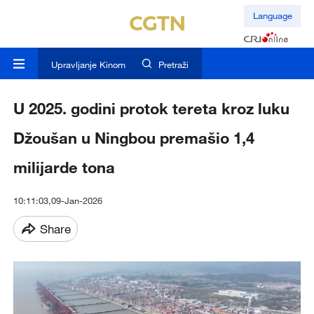
Language
Upravljanje Kinom
Pretraži
U 2025. godini protok tereta kroz luku
Džoušan u Ningbou premašio 1,4
milijarde tona
10:11:03,09-Jan-2026
Share