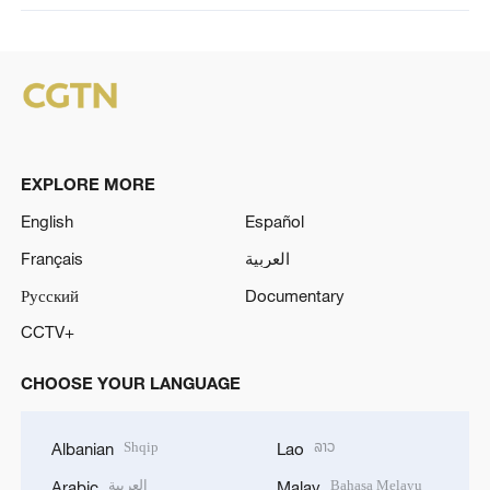
EXPLORE MORE
English
Español
Français
العربية
Русский
Documentary
CCTV+
CHOOSE YOUR LANGUAGE
Shqip
ລາວ
Albanian
Lao
العربية
Bahasa Melayu
Arabic
Malay