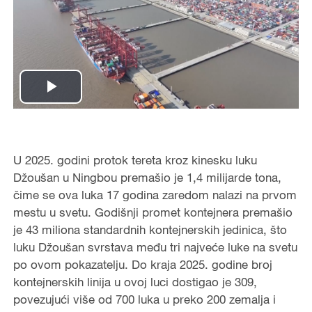
Play
Video
U 2025. godini protok tereta kroz kinesku luku
Džoušan u Ningbou premašio je 1,4 milijarde tona,
čime se ova luka 17 godina zaredom nalazi na prvom
mestu u svetu. Godišnji promet kontejnera premašio
je 43 miliona standardnih kontejnerskih jedinica, što
luku Džoušan svrstava među tri najveće luke na svetu
po ovom pokazatelju. Do kraja 2025. godine broj
kontejnerskih linija u ovoj luci dostigao je 309,
povezujući više od 700 luka u preko 200 zemalja i