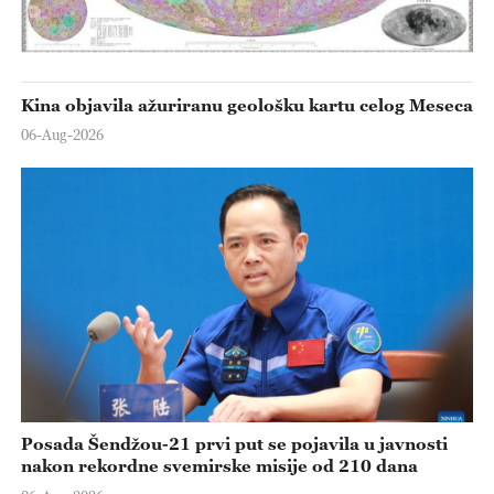
Kina objavila ažuriranu geološku kartu celog Meseca
06-Aug-2026
Posada Šendžou-21 prvi put se pojavila u javnosti
nakon rekordne svemirske misije od 210 dana