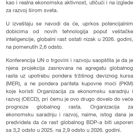
kao i realna ekonomska aktivnost, utičući i na izglede
za razvoj širom sveta.
U izveštaju se navodi da će, uprkos potencijalnim
dobicima od novih tehnologija poput veštačke
inteligencije, globalni rast ostati nizak u 2026. godini,
na pomenutih 2,6 odsto.
Konferencija UN o trgovini i razvoju saopštila je da je
njena projekcija zasnovana na agregatu globalnog
rasta uz upotrebu pondera tržišnog deviznog kursa
(MER), a ne pondera pariteta kupovne moći (PKM)
koje koristi Organizacija za ekonomsku saradnju i
razvoj (OECD), pri čemu je ovo drugo dovelo do veće
prognoze globalnog rasta. Organizacija za
ekonomsku saradnju i razvoj, naime, istog dana je
predvidela da će rast globalnog BDP-a biti usporen
sa 3,2 odsto u 2025. na 2,9 odsto u 2026. godini.