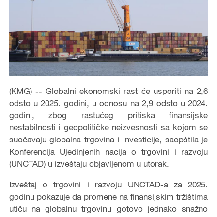
(KMG) -- Globalni ekonomski rast će usporiti na 2,6
odsto u 2025. godini, u odnosu na 2,9 odsto u 2024.
godini, zbog rastućeg pritiska finansijske
nestabilnosti i geopolitičke neizvesnosti sa kojom se
suočavaju globalna trgovina i investicije, saopštila je
Konferencija Ujedinjenih nacija o trgovini i razvoju
(UNCTAD) u izveštaju objavljenom u utorak.
Izveštaj o trgovini i razvoju UNCTAD-a za 2025.
godinu pokazuje da promene na finansijskim tržištima
utiču na globalnu trgovinu gotovo jednako snažno