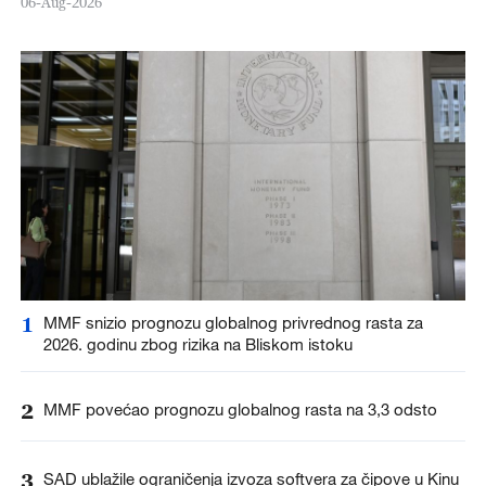
06-Aug-2026
1
MMF snizio prognozu globalnog privrednog rasta za
2026. godinu zbog rizika na Bliskom istoku
2
MMF povećao prognozu globalnog rasta na 3,3 odsto
3
SAD ublažile ograničenja izvoza softvera za čipove u Kinu