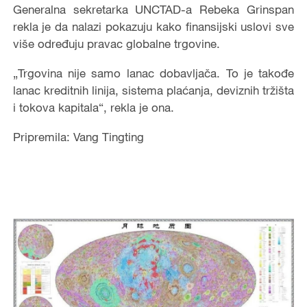
Generalna sekretarka UNCTAD-a Rebeka Grinspan
rekla je da nalazi pokazuju kako finansijski uslovi sve
više određuju pravac globalne trgovine.
„Trgovina nije samo lanac dobavljača. To je takođe
lanac kreditnih linija, sistema plaćanja, deviznih tržišta
i tokova kapitala“, rekla je ona.
Pripremila: Vang Tingting