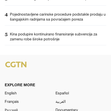
4
Pojednostavljene carinske procedure podstakle prodaju u
šangajskim radnjama sa povraćajem poreza
5
Kina podupire kontinuirano finansiranje subvencija za
zamenu robe široke potrošnje
EXPLORE MORE
English
Español
Français
العربية
Русский
Documentary