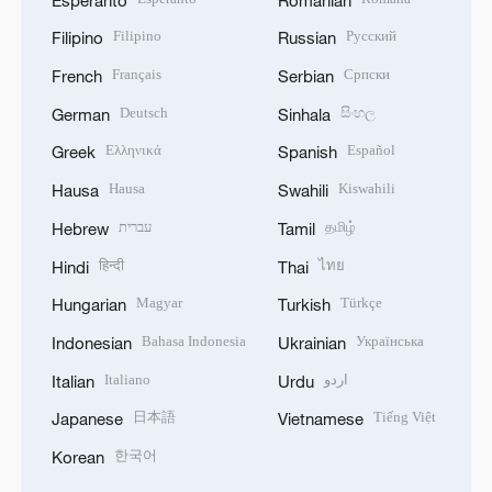
Filipino
Русский
Filipino
Russian
Français
Српски
French
Serbian
Deutsch
සිංහල
German
Sinhala
Ελληνικά
Español
Greek
Spanish
Hausa
Kiswahili
Hausa
Swahili
עברית
தமிழ்
Hebrew
Tamil
हिन्दी
ไทย
Hindi
Thai
Magyar
Türkçe
Hungarian
Turkish
Bahasa Indonesia
Українська
Indonesian
Ukrainian
Italiano
اردو
Italian
Urdu
日本語
Tiếng Việt
Japanese
Vietnamese
한국어
Korean