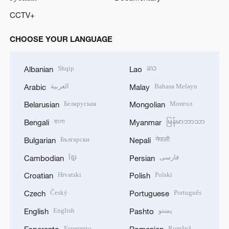
CCTV+
CHOOSE YOUR LANGUAGE
Shqip
ລາວ
Albanian
Lao
العربية
Bahasa Melayu
Arabic
Malay
Беларуская
Монгол
Belarusian
Mongolian
বাংলা
မြန်မာဘာသာ
Bengali
Myanmar
Български
नेपाली
Bulgarian
Nepali
ខ្មែរ
فارسی
Cambodian
Persian
Hrvatski
Polski
Croatian
Polish
Český
Português
Czech
Portuguese
English
پښتو
English
Pashto
Esperanto
Română
Esperanto
Romanian