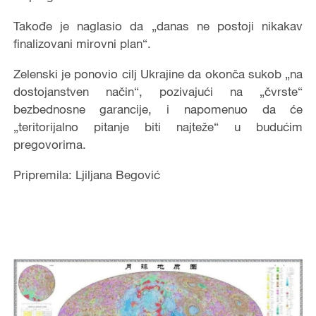
Takođe je naglasio da „danas ne postoji nikakav
finalizovani mirovni plan“.
Zelenski je ponovio cilj Ukrajine da okonča sukob „na
dostojanstven način“, pozivajući na „čvrste“
bezbednosne garancije, i napomenuo da će
„teritorijalno pitanje biti najteže“ u budućim
pregovorima.
Pripremila: Ljiljana Begović