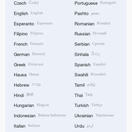
Český
Português
Czech
Portuguese
English
پښتو
English
Pashto
Esperanto
Română
Esperanto
Romanian
Filipino
Русский
Filipino
Russian
Français
Српски
French
Serbian
Deutsch
සිංහල
German
Sinhala
Ελληνικά
Español
Greek
Spanish
Hausa
Kiswahili
Hausa
Swahili
עברית
தமிழ்
Hebrew
Tamil
हिन्दी
ไทย
Hindi
Thai
Magyar
Türkçe
Hungarian
Turkish
Bahasa Indonesia
Українська
Indonesian
Ukrainian
Italiano
اردو
Italian
Urdu