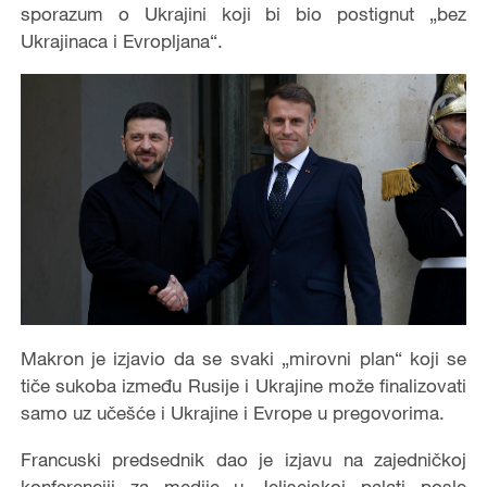
sporazum o Ukrajini koji bi bio postignut „bez
Ukrajinaca i Evropljana“.
Makron je izjavio da se svaki „mirovni plan“ koji se
tiče sukoba između Rusije i Ukrajine može finalizovati
samo uz učešće i Ukrajine i Evrope u pregovorima.
Francuski predsednik dao je izjavu na zajedničkoj
konferenciji za medije u Jelisejskoj palati posle