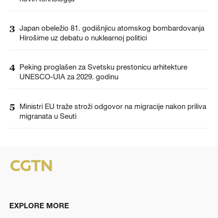
3
Japan obeležio 81. godišnjicu atomskog bombardovanja
Hirošime uz debatu o nuklearnoj politici
4
Peking proglašen za Svetsku prestonicu arhitekture
UNESCO-UIA za 2029. godinu
5
Ministri EU traže stroži odgovor na migracije nakon priliva
migranata u Seuti
EXPLORE MORE