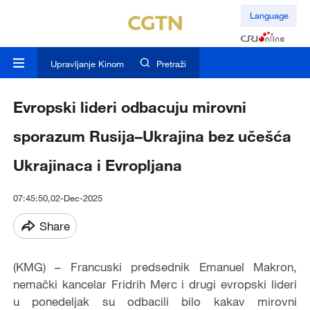
Language
Upravljanje Kinom
Pretraži
Evropski lideri odbacuju mirovni
sporazum Rusija–Ukrajina bez učešća
Ukrajinaca i Evropljana
07:45:50,02-Dec-2025
Share
(KMG) – Francuski predsednik Emanuel Makron,
nemački kancelar Fridrih Merc i drugi evropski lideri
u ponedeljak su odbacili bilo kakav mirovni