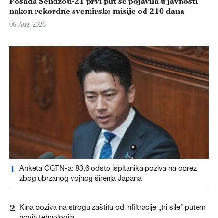
Posada Šendžou-21 prvi put se pojavila u javnosti
nakon rekordne svemirske misije od 210 dana
06-Aug-2026
1
Anketa CGTN-a: 83,6 odsto ispitanika poziva na oprez
zbog ubrzanog vojnog širenja Japana
2
Kina poziva na strogu zaštitu od infiltracije „tri sile“ putem
novih tehnologija