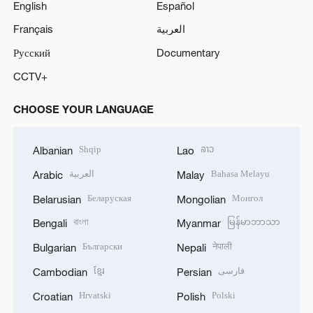
English
Español
Français
العربية
Русский
Documentary
CCTV+
CHOOSE YOUR LANGUAGE
Shqip
ລາວ
Albanian
Lao
العربية
Bahasa Melayu
Arabic
Malay
Беларуская
Монгол
Belarusian
Mongolian
বাংলা
မြန်မာဘာသာ
Bengali
Myanmar
Български
नेपाली
Bulgarian
Nepali
ខ្មែរ
فارسی
Cambodian
Persian
Hrvatski
Polski
Croatian
Polish