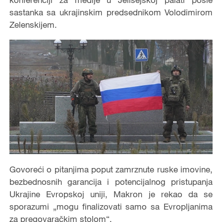
sastanka sa ukrajinskim predsednikom Volodimirom
Zelenskijem.
Govoreći o pitanjima poput zamrznute ruske imovine,
bezbednosnih garancija i potencijalnog pristupanja
Ukrajine Evropskoj uniji, Makron je rekao da se
sporazumi „mogu finalizovati samo sa Evropljanima
za pregovaračkim stolom“.