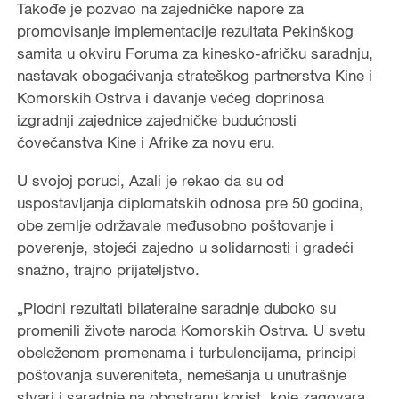
Takođe je pozvao na zajedničke napore za
promovisanje implementacije rezultata Pekinškog
samita u okviru Foruma za kinesko-afričku saradnju,
nastavak obogaćivanja strateškog partnerstva Kine i
Komorskih Ostrva i davanje većeg doprinosa
izgradnji zajednice zajedničke budućnosti
čovečanstva Kine i Afrike za novu eru.
U svojoj poruci, Azali je rekao da su od
uspostavljanja diplomatskih odnosa pre 50 godina,
obe zemlje održavale međusobno poštovanje i
poverenje, stojeći zajedno u solidarnosti i gradeći
snažno, trajno prijateljstvo.
„Plodni rezultati bilateralne saradnje duboko su
promenili živote naroda Komorskih Ostrva. U svetu
obeleženom promenama i turbulencijama, principi
poštovanja suvereniteta, nemešanja u unutrašnje
stvari i saradnje na obostranu korist, koje zagovara