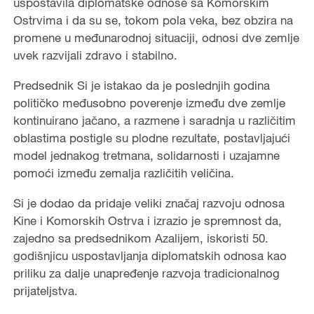
uspostavila diplomatske odnose sa Komorskim
Ostrvima i da su se, tokom pola veka, bez obzira na
promene u međunarodnoj situaciji, odnosi dve zemlje
uvek razvijali zdravo i stabilno.
Predsednik Si je istakao da je poslednjih godina
političko međusobno poverenje između dve zemlje
kontinuirano jačano, a razmene i saradnja u različitim
oblastima postigle su plodne rezultate, postavljajući
model jednakog tretmana, solidarnosti i uzajamne
pomoći između zemalja različitih veličina.
Si je dodao da pridaje veliki značaj razvoju odnosa
Kine i Komorskih Ostrva i izrazio je spremnost da,
zajedno sa predsednikom Azalijem, iskoristi 50.
godišnjicu uspostavljanja diplomatskih odnosa kao
priliku za dalje unapređenje razvoja tradicionalnog
prijateljstva.