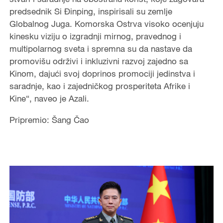
predsednik Si Đinping, inspirisali su zemlje
Globalnog Juga. Komorska Ostrva visoko ocenjuju
kinesku viziju o izgradnji mirnog, pravednog i
multipolarnog sveta i spremna su da nastave da
promovišu održivi i inkluzivni razvoj zajedno sa
Kinom, dajući svoj doprinos promociji jedinstva i
saradnje, kao i zajedničkog prosperiteta Afrike i
Kine“, naveo je Azali.
Pripremio: Šang Čao