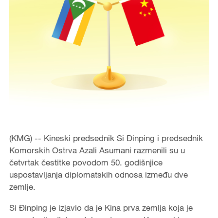
(KMG) -- Kineski predsednik Si Đinping i predsednik
Komorskih Ostrva Azali Asumani razmenili su u
četvrtak čestitke povodom 50. godišnjice
uspostavljanja diplomatskih odnosa između dve
zemlje.
Si Đinping je izjavio da je Kina prva zemlja koja je