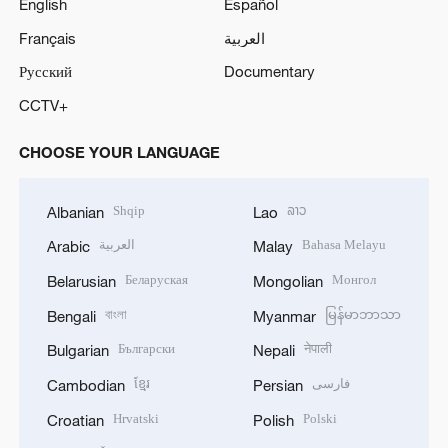
English
Español
Français
العربية
Русский
Documentary
CCTV+
CHOOSE YOUR LANGUAGE
Shqip
ລາວ
Albanian
Lao
العربية
Bahasa Melayu
Arabic
Malay
Беларуская
Монгол
Belarusian
Mongolian
বাংলা
မြန်မာဘာသာ
Bengali
Myanmar
Български
नेपाली
Bulgarian
Nepali
ខ្មែរ
فارسی
Cambodian
Persian
Hrvatski
Polski
Croatian
Polish