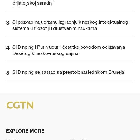
prijateljskoj saradnji
3
Si pozvao na ubrzanu izgradnju kineskog intelektualnog
sistema u filozofiji i društvenim naukama
4
Si Đinping i Putin uputili čestitke povodom održavanja
Desetog kinesko-ruskog sajma
5
Si Đinping se sastao sa prestolonaslednikom Bruneja
EXPLORE MORE