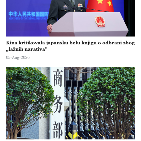
Kina kritikovala japansku belu knjigu o odbrani zbog
„lažnih narativa“
05-Aug-2026