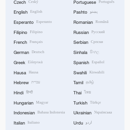
Český
Português
Czech
Portuguese
English
پښتو
English
Pashto
Esperanto
Română
Esperanto
Romanian
Filipino
Русский
Filipino
Russian
Français
Српски
French
Serbian
Deutsch
සිංහල
German
Sinhala
Ελληνικά
Español
Greek
Spanish
Hausa
Kiswahili
Hausa
Swahili
עברית
தமிழ்
Hebrew
Tamil
हिन्दी
ไทย
Hindi
Thai
Magyar
Türkçe
Hungarian
Turkish
Bahasa Indonesia
Українська
Indonesian
Ukrainian
Italiano
اردو
Italian
Urdu