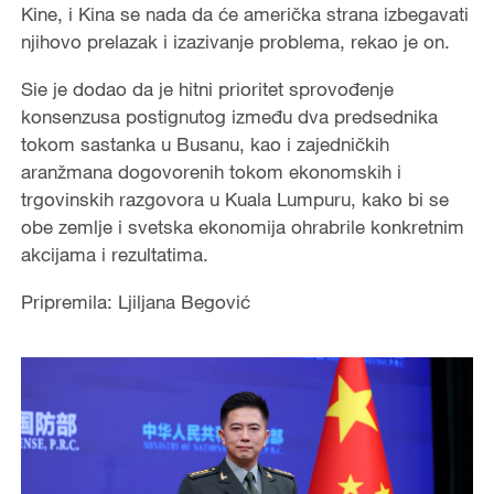
Kine, i Kina se nada da će američka strana izbegavati
njihovo prelazak i izazivanje problema, rekao je on.
Sie je dodao da je hitni prioritet sprovođenje
konsenzusa postignutog između dva predsednika
tokom sastanka u Busanu, kao i zajedničkih
aranžmana dogovorenih tokom ekonomskih i
trgovinskih razgovora u Kuala Lumpuru, kako bi se
obe zemlje i svetska ekonomija ohrabrile konkretnim
akcijama i rezultatima.
Pripremila: Ljiljana Begović