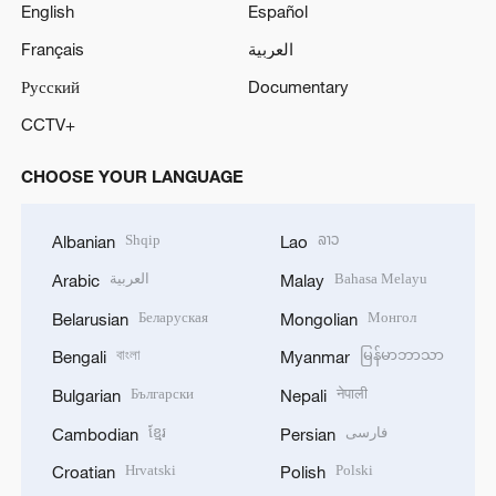
English
Español
Français
العربية
Русский
Documentary
CCTV+
CHOOSE YOUR LANGUAGE
Shqip
ລາວ
Albanian
Lao
العربية
Bahasa Melayu
Arabic
Malay
Беларуская
Монгол
Belarusian
Mongolian
বাংলা
မြန်မာဘာသာ
Bengali
Myanmar
Български
नेपाली
Bulgarian
Nepali
ខ្មែរ
فارسی
Cambodian
Persian
Hrvatski
Polski
Croatian
Polish