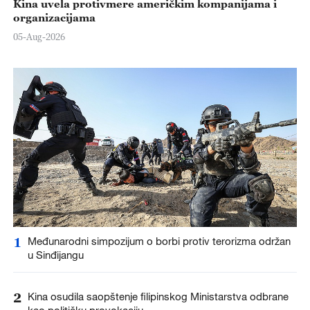
Kina uvela protivmere američkim kompanijama i
organizacijama
05-Aug-2026
1
Međunarodni simpozijum o borbi protiv terorizma održan
u Sinđijangu
2
Kina osudila saopštenje filipinskog Ministarstva odbrane
kao političku provokaciju