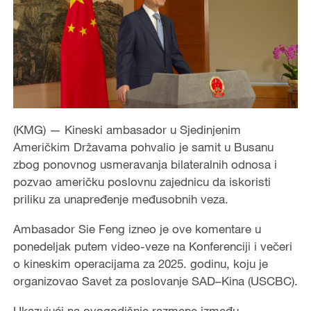
(KMG) — Kineski ambasador u Sjedinjenim
Američkim Državama pohvalio je samit u Busanu
zbog ponovnog usmeravanja bilateralnih odnosa i
pozvao američku poslovnu zajednicu da iskoristi
priliku za unapređenje međusobnih veza.
Ambasador Sie Feng izneo je ove komentare u
ponedeljak putem video-veze na Konferenciji i večeri
o kineskim operacijama za 2025. godinu, koju je
organizovao Savet za poslovanje SAD–Kina (USCBC).
Ukazujući na ovogodišnje razmene između