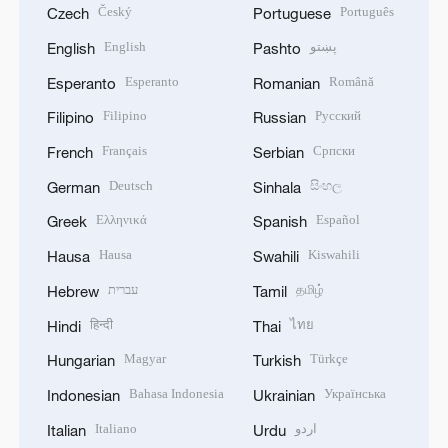
Český
Português
Czech
Portuguese
English
پښتو
English
Pashto
Esperanto
Română
Esperanto
Romanian
Filipino
Русский
Filipino
Russian
Français
Српски
French
Serbian
Deutsch
සිංහල
German
Sinhala
Ελληνικά
Español
Greek
Spanish
Hausa
Kiswahili
Hausa
Swahili
עברית
தமிழ்
Hebrew
Tamil
हिन्दी
ไทย
Hindi
Thai
Magyar
Türkçe
Hungarian
Turkish
Bahasa Indonesia
Українська
Indonesian
Ukrainian
Italiano
اردو
Italian
Urdu