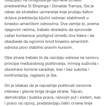
predsednika Si Đinpinga i Donalda Trampa, Sie je
rekao da strateško usmerenje koje pružaju šefovi
država predstavlja ključni oslonac stabilnosti u
kinesko-američkim odnosima. Dve zemlje bi, prema
njegovim rečima, trebalo dosledno da sprovode
važan konsenzus postignut između dva lidera i da
obezbede da ogromni brod kinesko-američkih
odnosa plovi stabilno pravim kursom.
Obe strane trebalo bi da razvijaju odnose na osnovu
principa međusobnog poštovanja, mirnog suživota i
obostrano korisne saradnje, kao i bez sukoba i
konfrontacija, naglasio je Sie.
On je istakao da je najvažnije poštovati osnovne
interese i glavne brige druge strane. Tajvan,
demokratija i ljudska prava, razvojni put i sistem, kao
i pravo na razvoj, predstavljaju četiri crvene linije