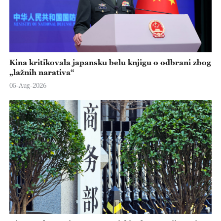
Kina kritikovala japansku belu knjigu o odbrani zbog
„lažnih narativa“
05-Aug-2026