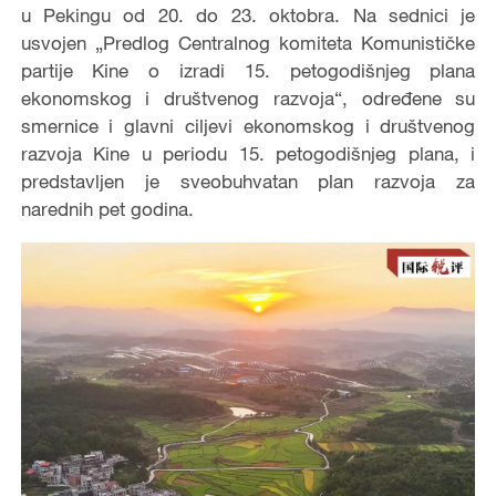
u Pekingu od 20. do 23. oktobra. Na sednici je
usvojen „Predlog Centralnog komiteta Komunističke
partije Kine o izradi 15. petogodišnjeg plana
ekonomskog i društvenog razvoja“, određene su
smernice i glavni ciljevi ekonomskog i društvenog
razvoja Kine u periodu 15. petogodišnjeg plana, i
predstavljen je sveobuhvatan plan razvoja za
narednih pet godina.