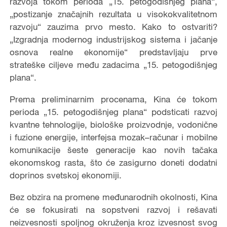
razvoja tokom perioda „15. petogodišnjeg plana“,
„postizanje značajnih rezultata u visokokvalitetnom
razvoju“ zauzima prvo mesto. Kako to ostvariti?
„Izgradnja modernog industrijskog sistema i jačanje
osnova realne ekonomije“ predstavljaju prve
strateške ciljeve među zadacima „15. petogodišnjeg
plana“.
Prema preliminarnim procenama, Kina će tokom
perioda „15. petogodišnjeg plana“ podsticati razvoj
kvantne tehnologije, biološke proizvodnje, vodonične
i fuzione energije, interfejsa mozak–računar i mobilne
komunikacije šeste generacije kao novih tačaka
ekonomskog rasta, što će zasigurno doneti dodatni
doprinos svetskoj ekonomiji.
Bez obzira na promene međunarodnih okolnosti, Kina
će se fokusirati na sopstveni razvoj i rešavati
neizvesnosti spoljnog okruženja kroz izvesnost svog