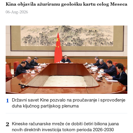
Kina objavila ažuriranu geološku kartu celog Meseca
06-Aug-2026
1
Državni savet Kine pozvalo na proučavanje i sprovođenje
duha ključnog partijskog plenuma
2
Kineske računarske mreže će dobiti četiri biliona juana
novih direktnih investicija tokom perioda 2026-2030