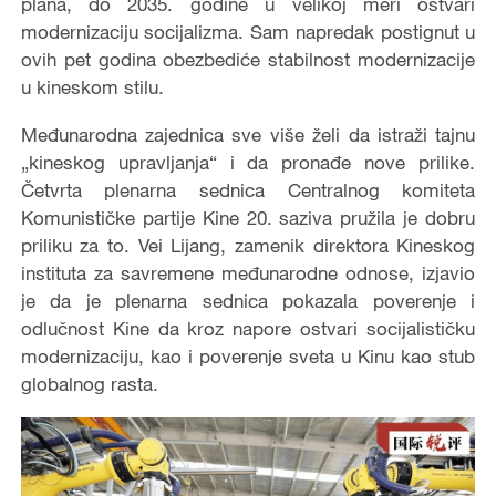
plana, do 2035. godine u velikoj meri ostvari
modernizaciju socijalizma. Sam napredak postignut u
ovih pet godina obezbediće stabilnost modernizacije
u kineskom stilu.
Međunarodna zajednica sve više želi da istraži tajnu
„kineskog upravljanja“ i da pronađe nove prilike.
Četvrta plenarna sednica Centralnog komiteta
Komunističke partije Kine 20. saziva pružila je dobru
priliku za to. Vei Lijang, zamenik direktora Kineskog
instituta za savremene međunarodne odnose, izjavio
je da je plenarna sednica pokazala poverenje i
odlučnost Kine da kroz napore ostvari socijalističku
modernizaciju, kao i poverenje sveta u Kinu kao stub
globalnog rasta.