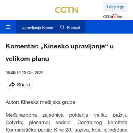
Language
Upravljanje Kinom
Pretraži
Komentar: „Kinesko upravljanje“ u
velikom planu
08:09:10,25-Oct-2025
Share
Autor: Kineska medijska grupa
Međunarodna zajednica poklanja veliku pažnju
Četvrtoj plenarnoj sednici Centralnog komiteta
Komunističke partije Kine 20. saziva, koja je održana