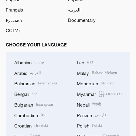
Français
العربية
Русский
Documentary
CCTV+
CHOOSE YOUR LANGUAGE
Shqip
ລາວ
Albanian
Lao
العربية
Bahasa Melayu
Arabic
Malay
Беларуская
Монгол
Belarusian
Mongolian
বাংলা
မြန်မာဘာသာ
Bengali
Myanmar
Български
नेपाली
Bulgarian
Nepali
ខ្មែរ
فارسی
Cambodian
Persian
Hrvatski
Polski
Croatian
Polish
Český
Português