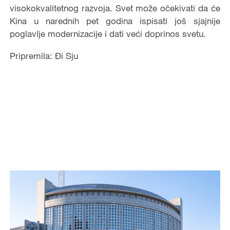
visokokvalitetnog razvoja. Svet može očekivati da će
Kina u narednih pet godina ispisati još sjajnije
poglavlje modernizacije i dati veći doprinos svetu.
Pripremila: Đi Sju