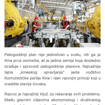
Petogodišnji plan nije jedinstven u svetu, niti ga je
Kina prva osmislila, ali je jedina zemlja koja dosledno
izrađuje i sprovodi petogodišnje planove. Najvažnija
tajna „kineskog upravljanja“ jeste vođstvo
Komunističke partije Kine i njen razvojni princip koji u
središte stavlja čoveka.
Razvoj je najvažniji ključ za rešavanje svih problema.
Među glavnim ciljevima ekonomskog i društvenog