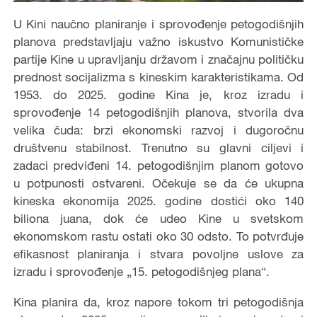
U Kini naučno planiranje i sprovođenje petogodišnjih
planova predstavljaju važno iskustvo Komunističke
partije Kine u upravljanju državom i značajnu političku
prednost socijalizma s kineskim karakteristikama. Od
1953. do 2025. godine Kina je, kroz izradu i
sprovođenje 14 petogodišnjih planova, stvorila dva
velika čuda: brzi ekonomski razvoj i dugoročnu
društvenu stabilnost. Trenutno su glavni ciljevi i
zadaci predviđeni 14. petogodišnjim planom gotovo
u potpunosti ostvareni. Očekuje se da će ukupna
kineska ekonomija 2025. godine dostići oko 140
biliona juana, dok će udeo Kine u svetskom
ekonomskom rastu ostati oko 30 odsto. To potvrđuje
efikasnost planiranja i stvara povoljne uslove za
izradu i sprovođenje „15. petogodišnjeg plana“.
Kina planira da, kroz napore tokom tri petogodišnja