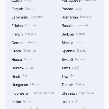
Czech
Portuguese
English
پښتو
English
Pashto
Esperanto
Română
Esperanto
Romanian
Filipino
Русский
Filipino
Russian
Français
Српски
French
Serbian
Deutsch
සිංහල
German
Sinhala
Ελληνικά
Español
Greek
Spanish
Hausa
Kiswahili
Hausa
Swahili
עברית
தமிழ்
Hebrew
Tamil
हिन्दी
ไทย
Hindi
Thai
Magyar
Türkçe
Hungarian
Turkish
Bahasa Indonesia
Українська
Indonesian
Ukrainian
Italiano
اردو
Italian
Urdu