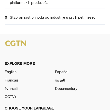
platformskih preduzeća
5
Stabilan rast prihoda od industrije u prvih pet meseci
EXPLORE MORE
English
Español
Français
العربية
Русский
Documentary
CCTV+
CHOOSE YOUR LANGUAGE