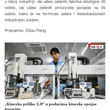
u lakoj industriji, da udeo zelenih fabrika dostigne 40
odsto, da udeo zelenih proizvoda poraste na 35
odsto, kako bi se formirao zeleni i niskokarbonski
industrijski sistem.
Pripremio: Džao Peng
„Kineska prilike 2.0“ u podacima kineske spojne
trgovine