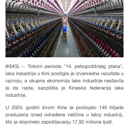
(KMG) -- Tokom perioda "14. petogodišnjeg plana",
laka industrija u Kini postigla je izvanredne rezultate u
razvoju, a ukupna ekonomija lake industrije nastavila
je da raste, saopštila je Kineska federacija lake
industrije.
U 2024. godini širom Kine je postojalo 140 hiljada
preduzeća iznad određene veličine u lakoj industriji,
što je doprinelo zapošljavanju 17,92 miliona ljudi.