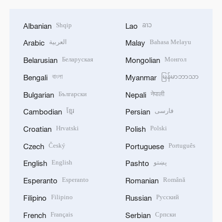
Shqip
ລາວ
Albanian
Lao
العربية
Bahasa Melayu
Arabic
Malay
Беларуская
Монгол
Belarusian
Mongolian
বাংলা
မြန်မာဘာသာ
Bengali
Myanmar
Български
नेपाली
Bulgarian
Nepali
ខ្មែរ
فارسی
Cambodian
Persian
Hrvatski
Polski
Croatian
Polish
Český
Português
Czech
Portuguese
English
پښتو
English
Pashto
Esperanto
Română
Esperanto
Romanian
Filipino
Русский
Filipino
Russian
Français
Српски
French
Serbian