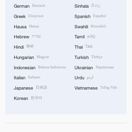
Deutsch
සිංහල
German
Sinhala
Ελληνικά
Español
Greek
Spanish
Hausa
Kiswahili
Hausa
Swahili
עברית
தமிழ்
Hebrew
Tamil
हिन्दी
ไทย
Hindi
Thai
Magyar
Türkçe
Hungarian
Turkish
Bahasa Indonesia
Українська
Indonesian
Ukrainian
Italiano
اردو
Italian
Urdu
日本語
Tiếng Việt
Japanese
Vietnamese
한국어
Korean