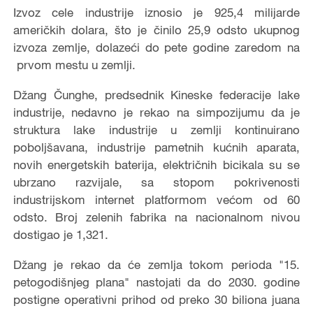
Izvoz cele industrije iznosio je 925,4 milijarde
američkih dolara, što je činilo 25,9 odsto ukupnog
izvoza zemlje, dolazeći do pete godine zaredom na
prvom mestu u zemlji.
Džang Čunghe, predsednik Kineske federacije lake
industrije, nedavno je rekao na simpozijumu da je
struktura lake industrije u zemlji kontinuirano
poboljšavana, industrije pametnih kućnih aparata,
novih energetskih baterija, električnih bicikala su se
ubrzano razvijale, sa stopom pokrivenosti
industrijskom internet platformom većom od 60
odsto. Broj zelenih fabrika na nacionalnom nivou
dostigao je 1,321.
Džang je rekao da će zemlja tokom perioda "15.
petogodišnjeg plana" nastojati da do 2030. godine
postigne operativni prihod od preko 30 biliona juana