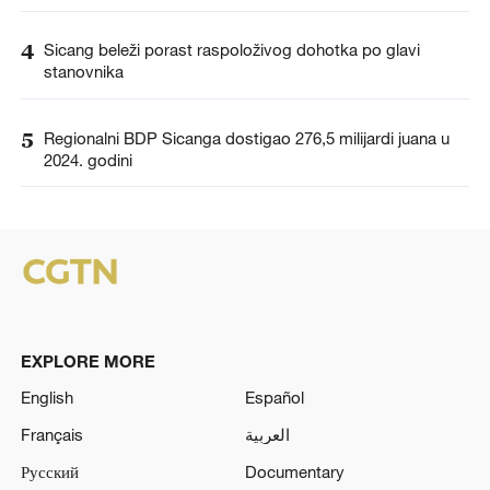
4
Sicang beleži porast raspoloživog dohotka po glavi
stanovnika
5
Regionalni BDP Sicanga dostigao 276,5 milijardi juana u
2024. godini
EXPLORE MORE
English
Español
Français
العربية
Русский
Documentary