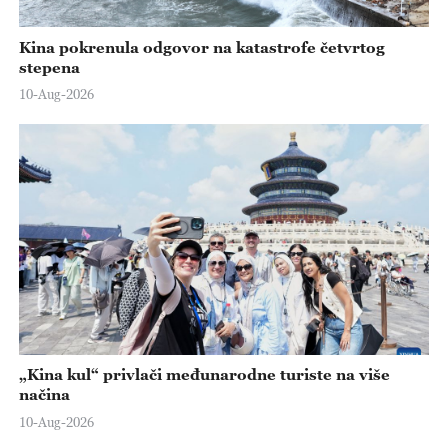
Kina pokrenula odgovor na katastrofe četvrtog
stepena
10-Aug-2026
„Kina kul“ privlači međunarodne turiste na više
načina
10-Aug-2026