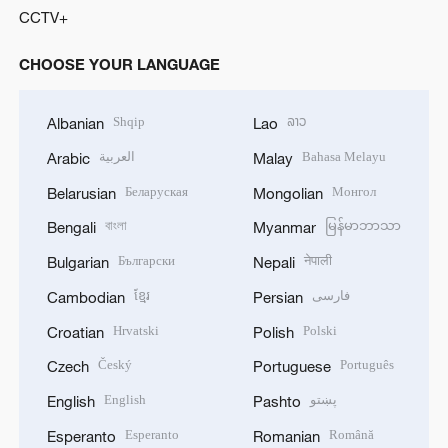
CCTV+
CHOOSE YOUR LANGUAGE
Shqip
ລາວ
Albanian
Lao
العربية
Bahasa Melayu
Arabic
Malay
Беларуская
Монгол
Belarusian
Mongolian
বাংলা
မြန်မာဘာသာ
Bengali
Myanmar
Български
नेपाली
Bulgarian
Nepali
ខ្មែរ
فارسی
Cambodian
Persian
Hrvatski
Polski
Croatian
Polish
Český
Português
Czech
Portuguese
English
پښتو
English
Pashto
Esperanto
Română
Esperanto
Romanian