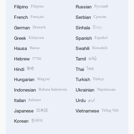
Filipino
Русский
Filipino
Russian
Français
Српски
French
Serbian
Deutsch
සිංහල
German
Sinhala
Ελληνικά
Español
Greek
Spanish
Hausa
Kiswahili
Hausa
Swahili
עברית
தமிழ்
Hebrew
Tamil
हिन्दी
ไทย
Hindi
Thai
Magyar
Türkçe
Hungarian
Turkish
Bahasa Indonesia
Українська
Indonesian
Ukrainian
Italiano
اردو
Italian
Urdu
日本語
Tiếng Việt
Japanese
Vietnamese
한국어
Korean