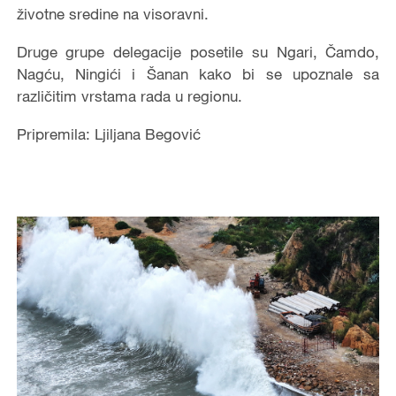
životne sredine na visoravni.
Druge grupe delegacije posetile su Ngari, Čamdo,
Nagću, Ningići i Šanan kako bi se upoznale sa
različitim vrstama rada u regionu.
Pripremila: Ljiljana Begović