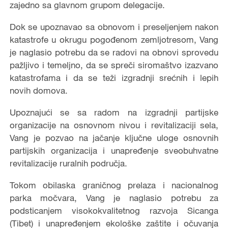
zajedno sa glavnom grupom delegacije.
Dok se upoznavao sa obnovom i preseljenjem nakon
katastrofe u okrugu pogođenom zemljotresom, Vang
je naglasio potrebu da se radovi na obnovi sprovedu
pažljivo i temeljno, da se spreči siromaštvo izazvano
katastrofama i da se teži izgradnji srećnih i lepih
novih domova.
Upoznajući se sa radom na izgradnji partijske
organizacije na osnovnom nivou i revitalizaciji sela,
Vang je pozvao na jačanje ključne uloge osnovnih
partijskih organizacija i unapređenje sveobuhvatne
revitalizacije ruralnih područja.
Tokom obilaska graničnog prelaza i nacionalnog
parka močvara, Vang je naglasio potrebu za
podsticanjem visokokvalitetnog razvoja Sicanga
(Tibet) i unapređenjem ekološke zaštite i očuvanja