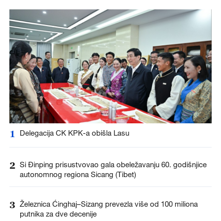
1
Delegacija CK KPK-a obišla Lasu
2
Si Đinping prisustvovao gala obeležavanju 60. godišnjice
autonomnog regiona Sicang (Tibet)
3
Železnica Ćinghaj–Sizang prevezla više od 100 miliona
putnika za dve decenije