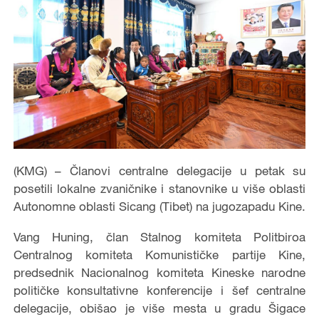
(KMG) – Članovi centralne delegacije u petak su
posetili lokalne zvaničnike i stanovnike u više oblasti
Autonomne oblasti Sicang (Tibet) na jugozapadu Kine.
Vang Huning, član Stalnog komiteta Politbiroa
Centralnog komiteta Komunističke partije Kine,
predsednik Nacionalnog komiteta Kineske narodne
političke konsultativne konferencije i šef centralne
delegacije, obišao je više mesta u gradu Šigace