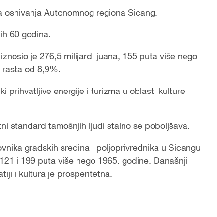
ca osnivanja Autonomnog regiona Sicang.
ih 60 godina.
znosio je 276,5 milijardi juana, 155 puta više nego
 rasta od 8,9%.
prihvatljive energije i turizma u oblasti kulture
tni standard tamošnjih ljudi stalno se poboljšava.
ovnika gradskih sredina i poljoprivrednika u Sicangu
 121 i 199 puta više nego 1965. godine. Današnji
atiji i kultura je prosperitetna.