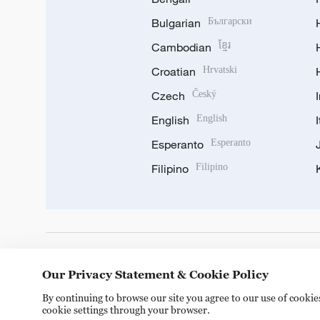
Bulgarian
Български
Cambodian
ខ្មែរ
Croatian
Hrvatski
Czech
Český
English
English
Esperanto
Esperanto
Filipino
Filipino
DOWNLOAD OUR APP
Our Privacy Statement & Cookie Policy
By continuing to browse our site you agree to our use of cooki
cookie settings through your browser.