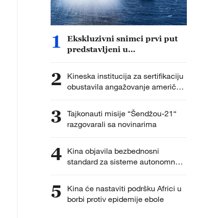
1
Ekskluzivni snimci prvi put
predstavljeni u
dokumentarcu „Put do
pobede“
2
Kineska institucija za sertifikaciju
obustavila angažovanje američkih
agencija za sprovođenje
inspekcija fabrika
3
Tajkonauti misije “Šendžou-21“
razgovarali sa novinarima
4
Kina objavila bezbednosni
standard za sisteme autonomne
vožnje
5
Kina će nastaviti podršku Africi u
borbi protiv epidemije ebole