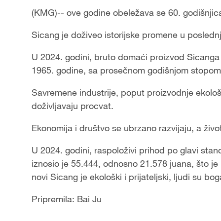
(KMG)-- ove godine obeležava se 60. godišnji
Sicang je doživeo istorijske promene u poslednj
U 2024. godini, bruto domaći proizvod Sicanga i
1965. godine, sa prosečnom godišnjom stopom
Savremene industrije, poput proizvodnje ekološki 
doživljavaju procvat.
Ekonomija i društvo se ubrzano razvijaju, a živo
U 2024. godini, raspoloživi prihod po glavi stan
iznosio je 55.444, odnosno 21.578 juana, što je
novi Sicang je ekološki i prijateljski, ljudi su bog
Pripremila: Bai Ju