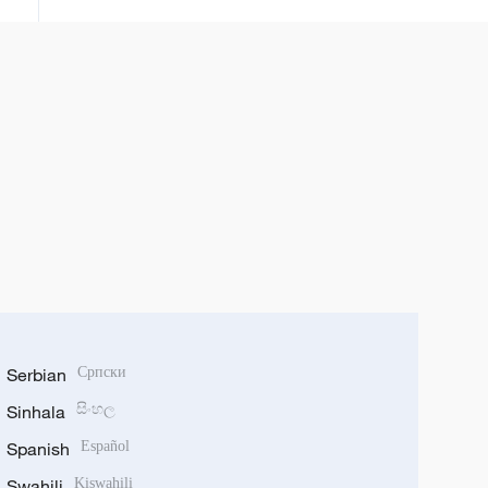
Serbian
Српски
Sinhala
සිංහල
Spanish
Español
Swahili
Kiswahili