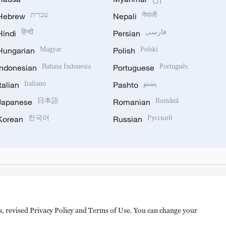
Hebrew
עברית
Nepali
नेपाली
Hindi
हिन्दी
Persian
فارسی
Hungarian
Magyar
Polish
Polski
Indonesian
Bahasa Indonesia
Portuguese
Português
Italian
Italiano
Pashto
پښتو
Japanese
日本語
Romanian
Română
Korean
한국어
Russian
Русский
es, revised Privacy Policy and Terms of Use. You can change your