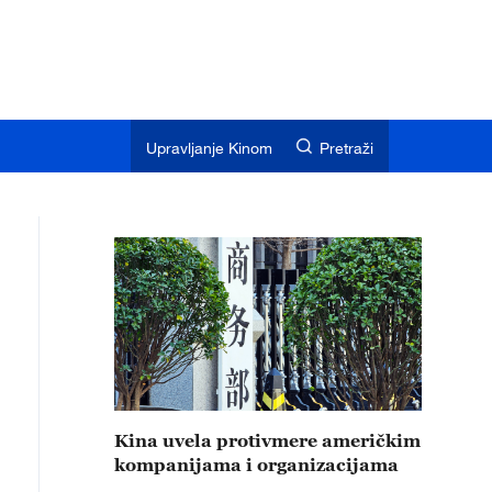
Upravljanje Kinom
Pretraži
Kina uvela protivmere američkim
kompanijama i organizacijama