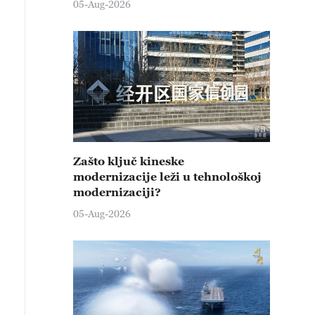
05-Aug-2026
Zašto ključ kineske
modernizacije leži u tehnološkoj
modernizaciji?
05-Aug-2026