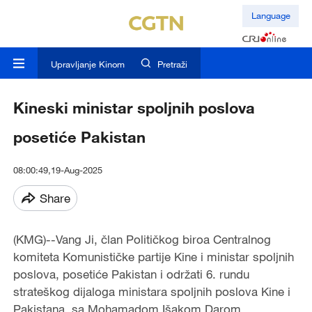
Language
Upravljanje Kinom
Pretraži
Kineski ministar spoljnih poslova
posetiće Pakistan
08:00:49,19-Aug-2025
Share
(KMG)--Vang Ji, član Političkog biroa Centralnog
komiteta Komunističke partije Kine i ministar spoljnih
poslova, posetiće Pakistan i održati 6. rundu
strateškog dijaloga ministara spoljnih poslova Kine i
Pakistana, sa Mohamadom Išakom Darom,