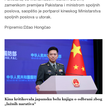
zamenikom premijera Pakistana i ministrom spoljnih
poslova, saopštio je portparol kineskog Ministarstva
spoljnih poslova u utorak.
Pripremio:Džao Hongčao
Kina kritikovala japansku belu knjigu o odbrani zbog
„lažnih narativa“