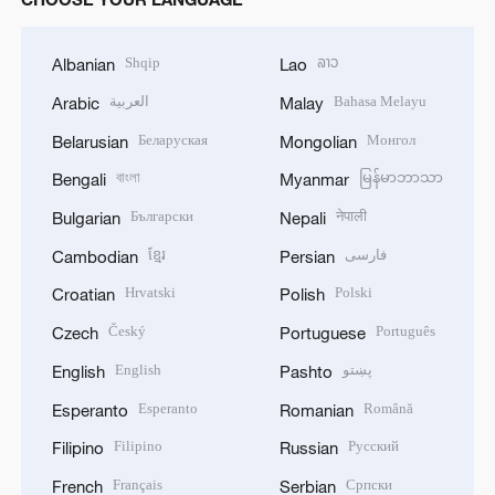
Shqip
ລາວ
Albanian
Lao
العربية
Bahasa Melayu
Arabic
Malay
Беларуская
Монгол
Belarusian
Mongolian
বাংলা
မြန်မာဘာသာ
Bengali
Myanmar
Български
नेपाली
Bulgarian
Nepali
ខ្មែរ
فارسی
Cambodian
Persian
Hrvatski
Polski
Croatian
Polish
Český
Português
Czech
Portuguese
English
پښتو
English
Pashto
Esperanto
Română
Esperanto
Romanian
Filipino
Русский
Filipino
Russian
Français
Српски
French
Serbian