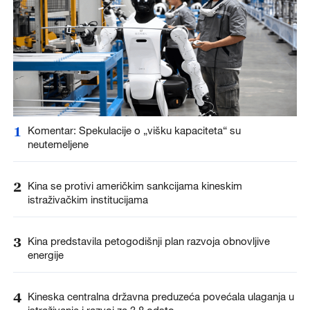
1
Komentar: Spekulacije o „višku kapaciteta“ su
neutemeljene
2
Kina se protivi američkim sankcijama kineskim
istraživačkim institucijama
3
Kina predstavila petogodišnji plan razvoja obnovljive
energije
4
Kineska centralna državna preduzeća povećala ulaganja u