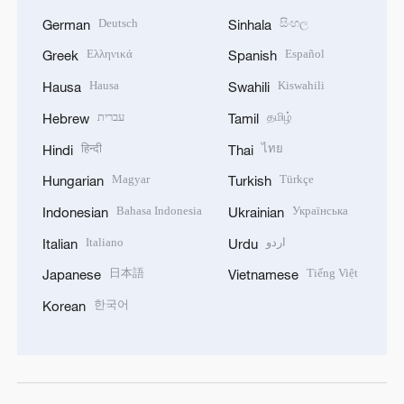
Deutsch
සිංහල
German
Sinhala
Ελληνικά
Español
Greek
Spanish
Hausa
Kiswahili
Hausa
Swahili
עברית
தமிழ்
Hebrew
Tamil
हिन्दी
ไทย
Hindi
Thai
Magyar
Türkçe
Hungarian
Turkish
Bahasa Indonesia
Українська
Indonesian
Ukrainian
Italiano
اردو
Italian
Urdu
日本語
Tiếng Việt
Japanese
Vietnamese
한국어
Korean