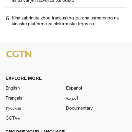
istraživanje i razvoj za 3,8 odsto
5
Kina zabrinuta zbog francuskog zakona usmerenog na
kineske platforme za elektronsku trgovinu
EXPLORE MORE
English
Español
Français
العربية
Русский
Documentary
CCTV+
CHOOSE YOUR LANGUAGE