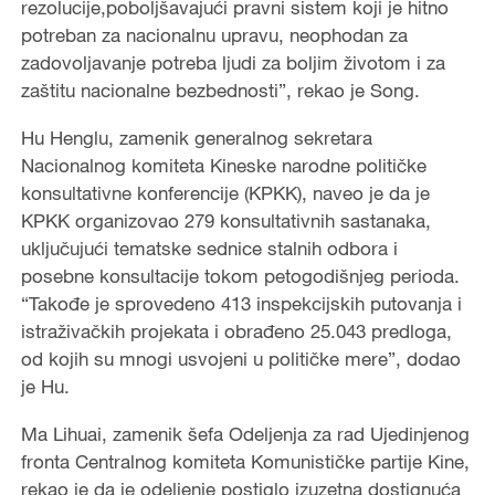
rezolucije,poboljšavajući pravni sistem koji je hitno
potreban za nacionalnu upravu, neophodan za
zadovoljavanje potreba ljudi za boljim životom i za
zaštitu nacionalne bezbednosti”, rekao je Song.
Hu Henglu, zamenik generalnog sekretara
Nacionalnog komiteta Kineske narodne političke
konsultativne konferencije (KPKK), naveo je da je
KPKK organizovao 279 konsultativnih sastanaka,
uključujući tematske sednice stalnih odbora i
posebne konsultacije tokom petogodišnjeg perioda.
“Takođe je sprovedeno 413 inspekcijskih putovanja i
istraživačkih projekata i obrađeno 25.043 predloga,
od kojih su mnogi usvojeni u političke mere”, dodao
je Hu.
Ma Lihuai, zamenik šefa Odeljenja za rad Ujedinjenog
fronta Centralnog komiteta Komunističke partije Kine,
rekao je da je odeljenje postiglo izuzetna dostignuća