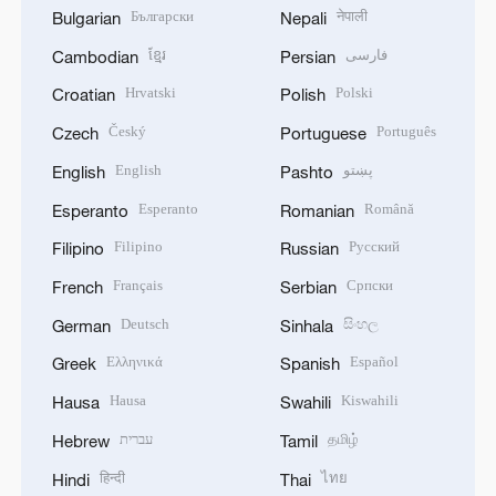
Български
नेपाली
Bulgarian
Nepali
ខ្មែរ
فارسی
Cambodian
Persian
Hrvatski
Polski
Croatian
Polish
Český
Português
Czech
Portuguese
English
پښتو
English
Pashto
Esperanto
Română
Esperanto
Romanian
Filipino
Русский
Filipino
Russian
Français
Српски
French
Serbian
Deutsch
සිංහල
German
Sinhala
Ελληνικά
Español
Greek
Spanish
Hausa
Kiswahili
Hausa
Swahili
עברית
தமிழ்
Hebrew
Tamil
हिन्दी
ไทย
Hindi
Thai