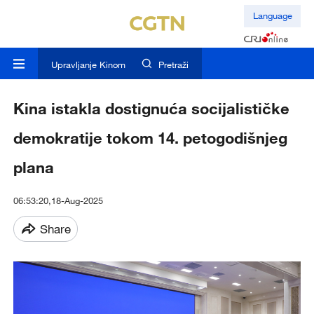
Language
Upravljanje Kinom
Pretraži
Kina istakla dostignuća socijalističke
demokratije tokom 14. petogodišnjeg
plana
06:53:20,18-Aug-2025
Share