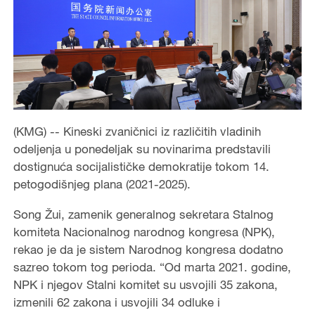
(KMG) -- Kineski zvaničnici iz različitih vladinih
odeljenja u ponedeljak su novinarima predstavili
dostignuća socijalističke demokratije tokom 14.
petogodišnjeg plana (2021-2025).
Song Žui, zamenik generalnog sekretara Stalnog
komiteta Nacionalnog narodnog kongresa (NPK),
rekao je da je sistem Narodnog kongresa dodatno
sazreo tokom tog perioda. “Od marta 2021. godine,
NPK i njegov Stalni komitet su usvojili 35 zakona,
izmenili 62 zakona i usvojili 34 odluke i