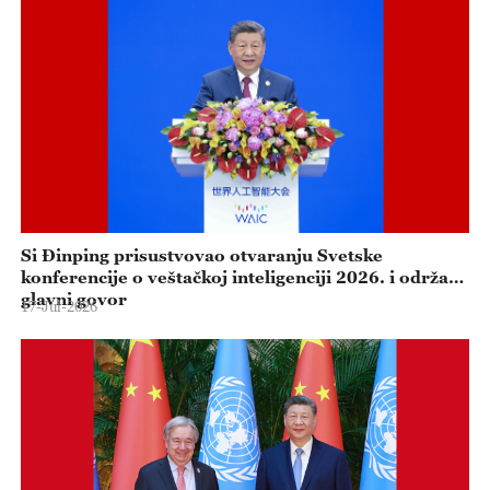
Si Đinping prisustvovao otvaranju Svetske
konferencije o veštačkoj inteligenciji 2026. i održao
glavni govor
17-Jul-2026