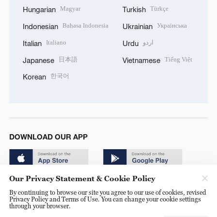
Magyar
Türkçe
Hungarian
Turkish
Bahasa Indonesia
Українська
Indonesian
Ukrainian
Italiano
اردو
Italian
Urdu
日本語
Tiếng Việt
Japanese
Vietnamese
한국어
Korean
DOWNLOAD OUR APP
Our Privacy Statement & Cookie Policy
By continuing to browse our site you agree to our use of cookies, revised
Privacy Policy and Terms of Use. You can change your cookie settings
through your browser.
© China Radio International.CRI. All Rights Reserved. 16A