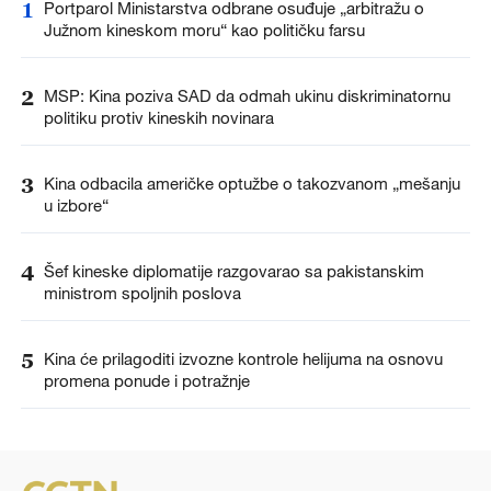
1
Portparol Ministarstva odbrane osuđuje „arbitražu o
Južnom kineskom moru“ kao političku farsu
2
MSP: Kina poziva SAD da odmah ukinu diskriminatornu
politiku protiv kineskih novinara
3
Kina odbacila američke optužbe o takozvanom „mešanju
u izbore“
4
Šef kineske diplomatije razgovarao sa pakistanskim
ministrom spoljnih poslova
5
Kina će prilagoditi izvozne kontrole helijuma na osnovu
promena ponude i potražnje