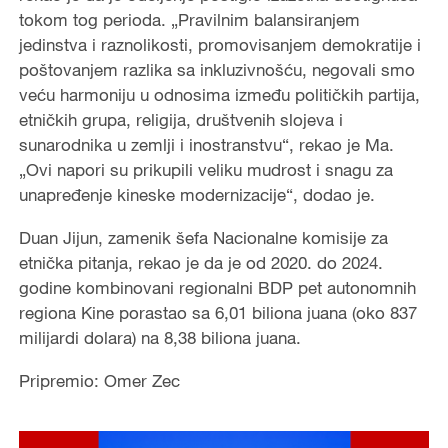
tokom tog perioda. „Pravilnim balansiranjem
jedinstva i raznolikosti, promovisanjem demokratije i
poštovanjem razlika sa inkluzivnošću, negovali smo
veću harmoniju u odnosima između političkih partija,
etničkih grupa, religija, društvenih slojeva i
sunarodnika u zemlji i inostranstvu“, rekao je Ma.
„Ovi napori su prikupili veliku mudrost i snagu za
unapređenje kineske modernizacije“, dodao je.
Duan Jijun, zamenik šefa Nacionalne komisije za
etnička pitanja, rekao je da je od 2020. do 2024.
godine kombinovani regionalni BDP pet autonomnih
regiona Kine porastao sa 6,01 biliona juana (oko 837
milijardi dolara) na 8,38 biliona juana.
Pripremio: Omer Zec