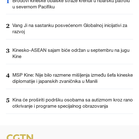
1
Brodovi kineske obalske straže krenuli u ribarsku patrolu
u severnom Pacifiku
2
Vang Ji na sastanku posvećenom Globalnoj inicijativi za
razvoj
3
Kinesko-ASEAN sajam biće održan u septembru na jugu
Kine
4
MSP Kine: Nije bilo razmene mišljenja između šefa kineske
diplomatije i japanskih zvaničnika u Manili
5
Kina će proširiti podršku osobama sa autizmom kroz rano
otkrivanje i programe specijalnog obrazovanja