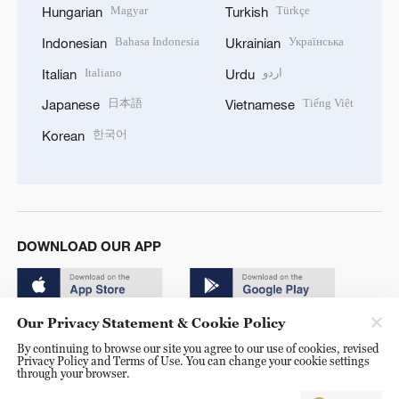
Magyar
Türkçe
Hungarian
Turkish
Bahasa Indonesia
Українська
Indonesian
Ukrainian
Italiano
اردو
Italian
Urdu
日本語
Tiếng Việt
Japanese
Vietnamese
한국어
Korean
DOWNLOAD OUR APP
Our Privacy Statement & Cookie Policy
By continuing to browse our site you agree to our use of cookies, revised
Privacy Policy and Terms of Use. You can change your cookie settings
through your browser.
© China Radio International.CRI. All Rights Reserved. 16A
Shijingshan Road, Beijing, China. 100040