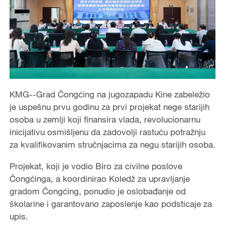
KMG--Grad Čongćing na jugozapadu Kine zabeležio
je uspešnu prvu godinu za prvi projekat nege starijih
osoba u zemlji koji finansira vlada, revolucionarnu
inicijativu osmišljenu da zadovolji rastuću potražnju
za kvalifikovanim stručnjacima za negu starijih osoba.
Projekat, koji je vodio Biro za civilne poslove
Čongćinga, a koordinirao Koledž za upravljanje
gradom Čongćing, ponudio je oslobađanje od
školarine i garantovano zaposlenje kao podsticaje za
upis.