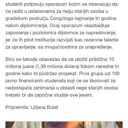
studenti potpisuju sporazum kojim se obavezuju da
će raditi u ustanovama za negu starijih osoba u
gradskom području Čongćinga najmanje tri godine
nakon diplomiranja. Ovaj sporazum obezbeđuje
zaposlenje i pozicionira diplomce za napredovanje,
jer će ih pilot institucije razvijati kao rezervne talente
za upravljanje, sa mogućnostima za unapređenje.
Biro se takođe obavezao da će uložiti približno 10
miliona juana (1,39 miliona dolara) tokom naredne tri
godine kako bi podržao projekat. Prva grupa od 100
javno finansiranih studenata koji će se školovati za
nedostajuća zanimanja u oblasti nege starijih osoba
trebalo bi da započne studije ove jeseni.
Pripremila: Ljiljana Bulat