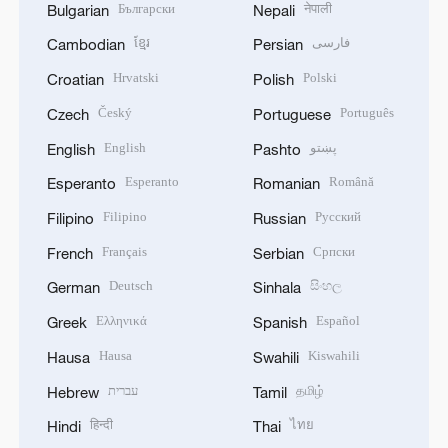
Български
नेपाली
Bulgarian
Nepali
ខ្មែរ
فارسی
Cambodian
Persian
Hrvatski
Polski
Croatian
Polish
Český
Português
Czech
Portuguese
English
پښتو
English
Pashto
Esperanto
Română
Esperanto
Romanian
Filipino
Русский
Filipino
Russian
Français
Српски
French
Serbian
Deutsch
සිංහල
German
Sinhala
Ελληνικά
Español
Greek
Spanish
Hausa
Kiswahili
Hausa
Swahili
עברית
தமிழ்
Hebrew
Tamil
हिन्दी
ไทย
Hindi
Thai