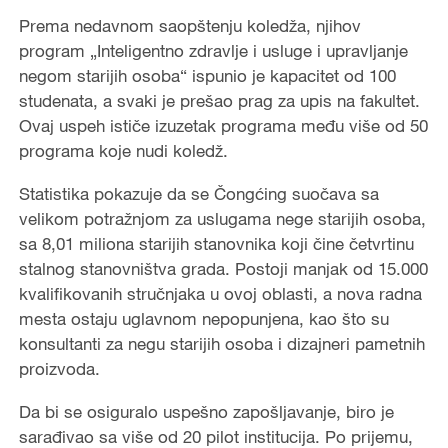
Prema nedavnom saopštenju koledža, njihov
program „Inteligentno zdravlje i usluge i upravljanje
negom starijih osoba“ ispunio je kapacitet od 100
studenata, a svaki je prešao prag za upis na fakultet.
Ovaj uspeh ističe izuzetak programa među više od 50
programa koje nudi koledž.
Statistika pokazuje da se Čongćing suočava sa
velikom potražnjom za uslugama nege starijih osoba,
sa 8,01 miliona starijih stanovnika koji čine četvrtinu
stalnog stanovništva grada. Postoji manjak od 15.000
kvalifikovanih stručnjaka u ovoj oblasti, a nova radna
mesta ostaju uglavnom nepopunjena, kao što su
konsultanti za negu starijih osoba i dizajneri pametnih
proizvoda.
Da bi se osiguralo uspešno zapošljavanje, biro je
sarađivao sa više od 20 pilot institucija. Po prijemu,