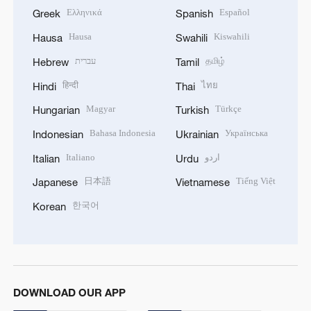
Ελληνικά
Español
Greek
Spanish
Hausa
Kiswahili
Hausa
Swahili
עברית
தமிழ்
Hebrew
Tamil
हिन्दी
ไทย
Hindi
Thai
Magyar
Türkçe
Hungarian
Turkish
Bahasa Indonesia
Українська
Indonesian
Ukrainian
Italiano
اردو
Italian
Urdu
日本語
Tiếng Việt
Japanese
Vietnamese
한국어
Korean
DOWNLOAD OUR APP