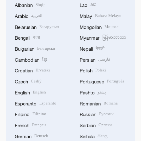
Shqip
ລາວ
Albanian
Lao
العربية
Bahasa Melayu
Arabic
Malay
Беларуская
Монгол
Belarusian
Mongolian
বাংলা
မြန်မာဘာသာ
Bengali
Myanmar
Български
नेपाली
Bulgarian
Nepali
ខ្មែរ
فارسی
Cambodian
Persian
Hrvatski
Polski
Croatian
Polish
Český
Português
Czech
Portuguese
English
پښتو
English
Pashto
Esperanto
Română
Esperanto
Romanian
Filipino
Русский
Filipino
Russian
Français
Српски
French
Serbian
Deutsch
සිංහල
German
Sinhala