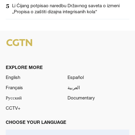
5
Li Ćijang potpisao naredbu Državnog saveta o izmeni
„Propisa o zaštiti dizajna integrisanih kola“
EXPLORE MORE
English
Español
Français
العربية
Русский
Documentary
CCTV+
CHOOSE YOUR LANGUAGE