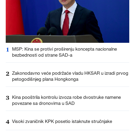
1
MSP: Kina se protivi proširenju koncepta nacionalne
bezbednosti od strane SAD-a
2
Zakonodavno veće podržaće vladu HKSAR u izradi prvog
petogodišnjeg plana Hongkonga
3
Kina pooštrila kontrolu izvoza robe dvostruke namene
povezane sa dronovima u SAD
4
Visoki zvaničnik KPK posetio istaknute stručnjake