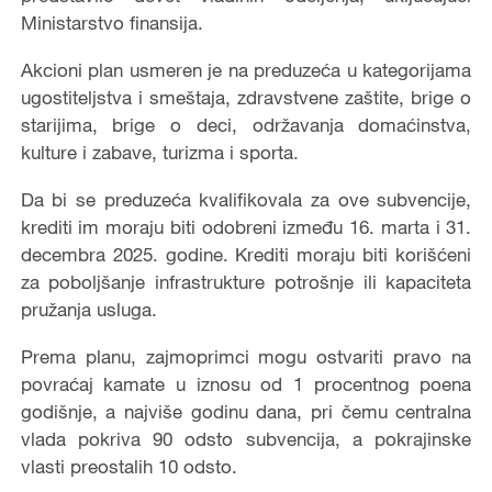
Ministarstvo finansija.
Akcioni plan usmeren je na preduzeća u kategorijama
ugostiteljstva i smeštaja, zdravstvene zaštite, brige o
starijima, brige o deci, održavanja domaćinstva,
kulture i zabave, turizma i sporta.
Da bi se preduzeća kvalifikovala za ove subvencije,
krediti im moraju biti odobreni između 16. marta i 31.
decembra 2025. godine. Krediti moraju biti korišćeni
za poboljšanje infrastrukture potrošnje ili kapaciteta
pružanja usluga.
Prema planu, zajmoprimci mogu ostvariti pravo na
povraćaj kamate u iznosu od 1 procentnog poena
godišnje, a najviše godinu dana, pri čemu centralna
vlada pokriva 90 odsto subvencija, a pokrajinske
vlasti preostalih 10 odsto.