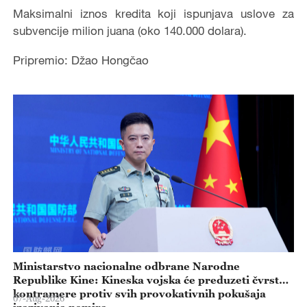
Maksimalni iznos kredita koji ispunjava uslove za
subvencije milion juana (oko 140.000 dolara).
Pripremio: Džao Hongčao
Ministarstvo nacionalne odbrane Narodne
Republike Kine: Kineska vojska će preduzeti čvrste
kontramere protiv svih provokativnih pokušaja
07-Aug-2026
izazivanja nemira