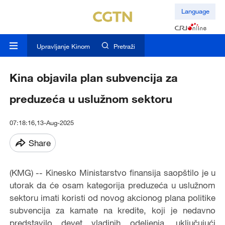
Language
Upravljanje Kinom
Pretraži
Kina objavila plan subvencija za
preduzeća u uslužnom sektoru
07:18:16,13-Aug-2025
Share
(KMG) -- Kinesko Ministarstvo finansija saopštilo je u
utorak da će osam kategorija preduzeća u uslužnom
sektoru imati koristi od novog akcionog plana politike
subvencija za kamate na kredite, koji je nedavno
predstavilo devet vladinih odeljenja, uključujući