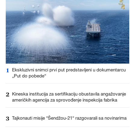
1
Ekskluzivni snimci prvi put predstavljeni u dokumentarcu
„Put do pobede“
2
Kineska institucija za sertifikaciju obustavila angažovanje
američkih agencija za sprovođenje inspekcija fabrika
3
Tajkonauti misije “Šendžou-21“ razgovarali sa novinarima