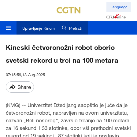
Language
Upravljanje Kinom
Pretraži
Kineski četvoronožni robot oborio
svetski rekord u trci na 100 metara
07:15:59,13-Aug-2025
Share
(KMG) -- Univerzitet Džeđijang saopštio je juče da je
četvoronožni robot, napravljen na ovom univerzitetu,
nazvan „Beli nosorog“, završio trčanje na 100 metara
za 16 sekundi i 33 stotinke, oborivši prethodni svetski
rekord od 19 sekindi i 87 stotinki koji je postavio