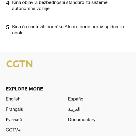
4
Kina objavila bezbednosni standard za sisteme
autonomne vožnje
5
Kina će nastaviti podršku Africi u borbi protiv epidemije
ebole
EXPLORE MORE
English
Español
Français
العربية
Русский
Documentary
CCTV+