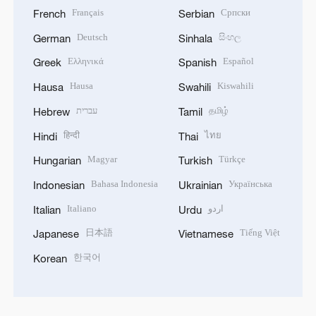
Français
Српски
French
Serbian
Deutsch
සිංහල
German
Sinhala
Ελληνικά
Español
Greek
Spanish
Hausa
Kiswahili
Hausa
Swahili
עברית
தமிழ்
Hebrew
Tamil
हिन्दी
ไทย
Hindi
Thai
Magyar
Türkçe
Hungarian
Turkish
Bahasa Indonesia
Українська
Indonesian
Ukrainian
Italiano
اردو
Italian
Urdu
日本語
Tiếng Việt
Japanese
Vietnamese
한국어
Korean