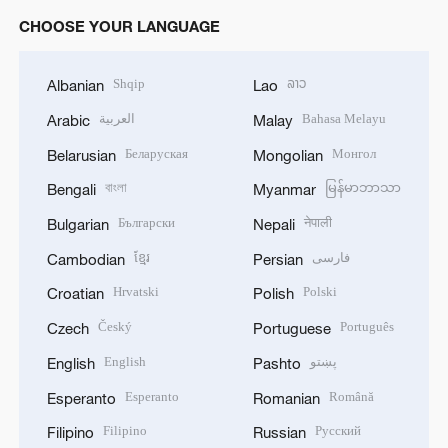
CHOOSE YOUR LANGUAGE
Shqip
ລາວ
Albanian
Lao
العربية
Bahasa Melayu
Arabic
Malay
Беларуская
Монгол
Belarusian
Mongolian
বাংলা
မြန်မာဘာသာ
Bengali
Myanmar
Български
नेपाली
Bulgarian
Nepali
ខ្មែរ
فارسی
Cambodian
Persian
Hrvatski
Polski
Croatian
Polish
Český
Português
Czech
Portuguese
English
پښتو
English
Pashto
Esperanto
Română
Esperanto
Romanian
Filipino
Русский
Filipino
Russian