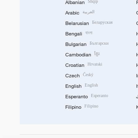
Albanian
Shqip
Arabic
العربية
Belarusian
Беларуская
Bengali
বাংলা
Bulgarian
Български
Cambodian
ខ្មែរ
Croatian
Hrvatski
Czech
Český
English
English
Esperanto
Esperanto
Filipino
Filipino