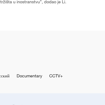
ržišta u inostranstvu”, dodao je Li.
сский
Documentary
CCTV+