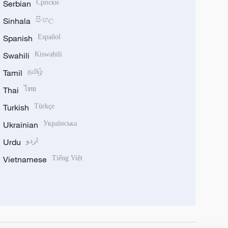
Serbian
Српски
Sinhala
සිංහල
Spanish
Español
Swahili
Kiswahili
Tamil
தமிழ்
Thai
ไทย
Turkish
Türkçe
Ukrainian
Українська
Urdu
اردو
Vietnamese
Tiếng Việt