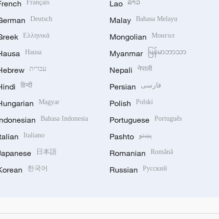
French
Français
Lao
ລາວ
German
Deutsch
Malay
Bahasa Melayu
Greek
Ελληνικά
Mongolian
Монгол
Hausa
Hausa
Myanmar
မြန်မာဘာသာ
Hebrew
עברית
Nepali
नेपाली
Hindi
हिन्दी
Persian
فارسی
Hungarian
Magyar
Polish
Polski
Indonesian
Bahasa Indonesia
Portuguese
Português
Italian
Italiano
Pashto
پښتو
Japanese
日本語
Romanian
Română
Korean
한국어
Russian
Русский