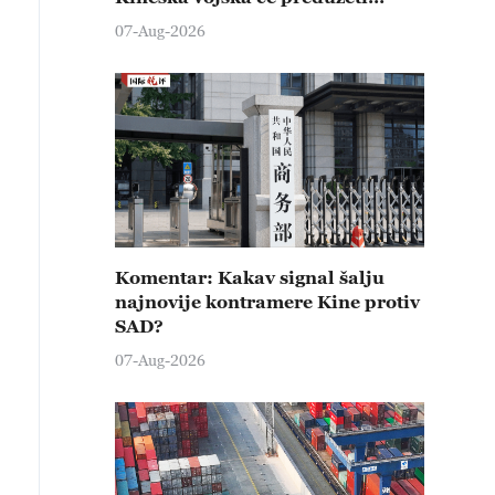
čvrste kontramere protiv svih
07-Aug-2026
provokativnih pokušaja
izazivanja nemira
Komentar: Kakav signal šalju
najnovije kontramere Kine protiv
SAD?
07-Aug-2026