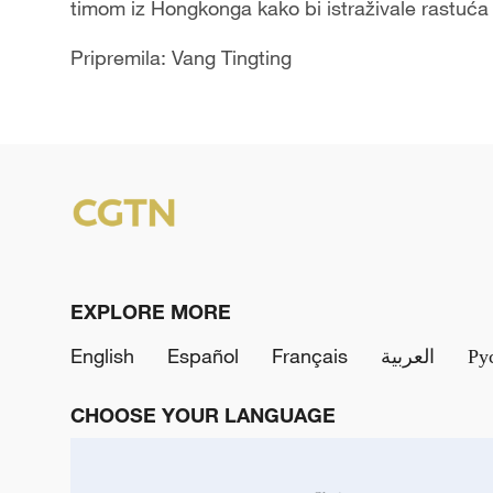
timom iz Hongkonga kako bi istraživale rastuća t
Pripremila: Vang Tingting
EXPLORE MORE
English
Español
Français
العربية
Ру
CHOOSE YOUR LANGUAGE