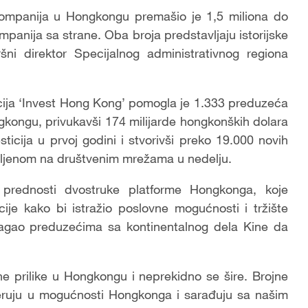
 kompanija u Hongkongu premašio je 1,5 miliona do
ompanija sa strane. Oba broja predstavljaju istorijske
šni direktor Specijalnog administrativnog regiona
ucija ‘Invest Hong Kong’ pomogla je 1.333 preduzeća
ngkongu, privukavši 174 milijarde hongkonških dolara
esticija u prvoj godini i stvorivši preko 19.000 novih
avljenom na društvenim mrežama u nedelju.
i prednosti dvostruke platforme Hongkonga, koje
ije kako bi istražio poslovne mogućnosti i tržište
agao preduzećima sa kontinentalnog dela Kine da
e prilike u Hongkongu i neprekidno se šire. Brojne
ruju u mogućnosti Hongkonga i sarađuju sa našim