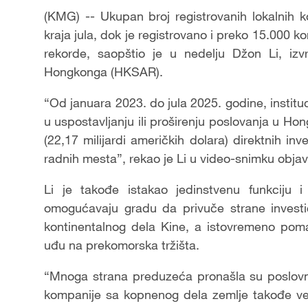
(KMG) -- Ukupan broj registrovanih lokalnih
kraja jula, dok je registrovano i preko 15.000 k
rekorde, saopštio je u nedelju Džon Li, izvr
Hongkonga (HKSAR).
“Od januara 2023. do jula 2025. godine, instit
u uspostavljanju ili proširenju poslovanja u Ho
(22,17 milijardi američkih dolara) direktnih inv
radnih mesta”, rekao je Li u video-snimku obj
Li je takođe istakao jedinstvenu funkciju 
omogućavaju gradu da privuče strane investic
kontinentalnog dela Kine, a istovremeno pom
uđu na prekomorska tržišta.
“Mnoga strana preduzeća pronašla su poslovn
kompanije sa kopnenog dela zemlje takođe ve