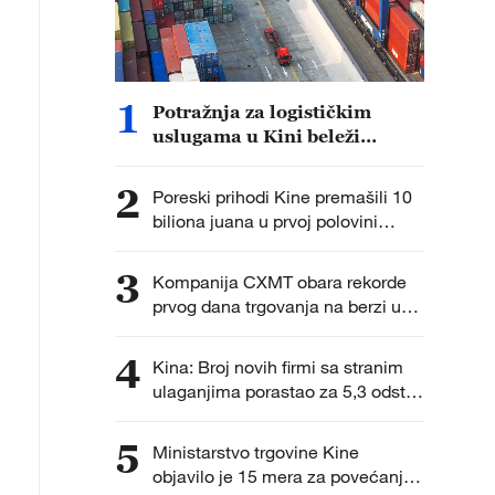
1
Potražnja za logističkim
uslugama u Kini beleži
stabilan rast zahvaljujući
industrijskoj modernizaciji
2
Poreski prihodi Kine premašili 10
biliona juana u prvoj polovini
godine zahvaljujući oporavku
privrede
3
Kompanija CXMT obara rekorde
prvog dana trgovanja na berzi u
Šangaju
4
Kina: Broj novih firmi sa stranim
ulaganjima porastao za 5,3 odsto
u prvih pet meseci
5
Ministarstvo trgovine Kine
objavilo je 15 mera za povećanje