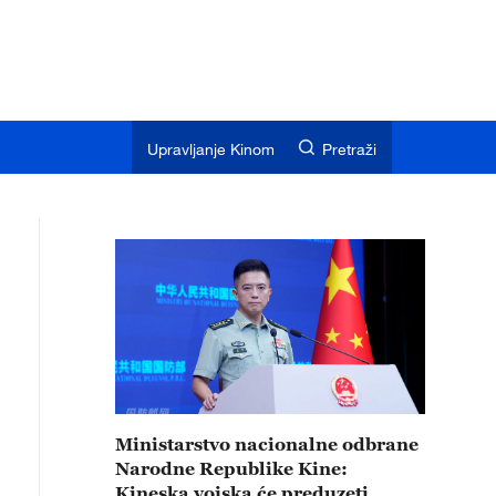
Upravljanje Kinom
Pretraži
Ministarstvo nacionalne odbrane
Narodne Republike Kine:
Kineska vojska će preduzeti