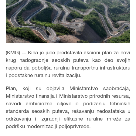
(KMG) -- Kina je juče predstavila akcioni plan za novi
krug nadogradnje seoskih puteva kao deo svojih
napora da poboljša ruralnu transportnu infrastrukturu
i podstakne ruralnu revitalizaciju.
Plan, koji su objavila Ministarstvo saobraćaja,
Ministarstvo finansija i Ministarstvo prirodnih resursa,
navodi ambiciozne ciljeve o podizanju tehničkih
standarda seoskih puteva, rešavanju nedostataka u
održavanju i izgradnji efikasne ruralne mreže za
podršku modernizaciji poljoprivrede.