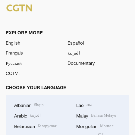
EXPLORE MORE
English
Español
Français
العربية
Русский
Documentary
CCTV+
CHOOSE YOUR LANGUAGE
Shqip
ລາວ
Albanian
Lao
العربية
Bahasa Melayu
Arabic
Malay
Беларуская
Монгол
Belarusian
Mongolian