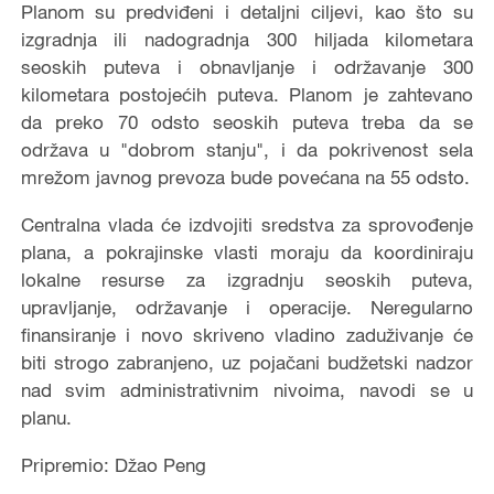
Planom su predviđeni i detaljni ciljevi, kao što su
izgradnja ili nadogradnja 300 hiljada kilometara
seoskih puteva i obnavljanje i održavanje 300
kilometara postojećih puteva. Planom je zahtevano
da preko 70 odsto seoskih puteva treba da se
održava u "dobrom stanju", i da pokrivenost sela
mrežom javnog prevoza bude povećana na 55 odsto.
Centralna vlada će izdvojiti sredstva za sprovođenje
plana, a pokrajinske vlasti moraju da koordiniraju
lokalne resurse za izgradnju seoskih puteva,
upravljanje, održavanje i operacije. Neregularno
finansiranje i novo skriveno vladino zaduživanje će
biti strogo zabranjeno, uz pojačani budžetski nadzor
nad svim administrativnim nivoima, navodi se u
planu.
Pripremio: Džao Peng