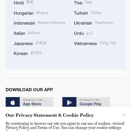
हिन्दी
ไทย
Hindi
Thai
Magyar
Türkçe
Hungarian
Turkish
Bahasa Indonesia
Українська
Indonesian
Ukrainian
Italiano
اردو
Italian
Urdu
日本語
Tiếng Việt
Japanese
Vietnamese
한국어
Korean
DOWNLOAD OUR APP
Our Privacy Statement & Cookie Policy
By continuing to browse our site you agree to our use of cookies, revised
Privacy Policy and Terms of Use. You can change your cookie settings