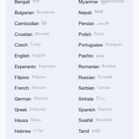
বাংলা
မြန်မာဘာသာ
Bengali
Myanmar
Български
नेपाली
Bulgarian
Nepali
ខ្មែរ
فارسی
Cambodian
Persian
Hrvatski
Polski
Croatian
Polish
Český
Português
Czech
Portuguese
English
پښتو
English
Pashto
Esperanto
Română
Esperanto
Romanian
Filipino
Русский
Filipino
Russian
Français
Српски
French
Serbian
Deutsch
සිංහල
German
Sinhala
Ελληνικά
Español
Greek
Spanish
Hausa
Kiswahili
Hausa
Swahili
עברית
தமிழ்
Hebrew
Tamil