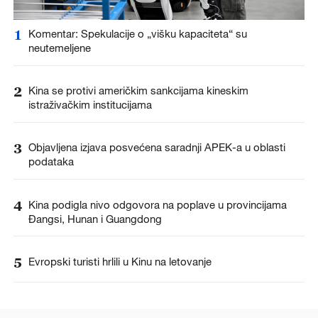
1
Komentar: Spekulacije o „višku kapaciteta“ su
neutemeljene
2
Kina se protivi američkim sankcijama kineskim
istraživačkim institucijama
3
Objavljena izjava posvećena saradnji APEK-a u oblasti
podataka
4
Kina podigla nivo odgovora na poplave u provincijama
Đangsi, Hunan i Guangdong
5
Evropski turisti hrlili u Kinu na letovanje